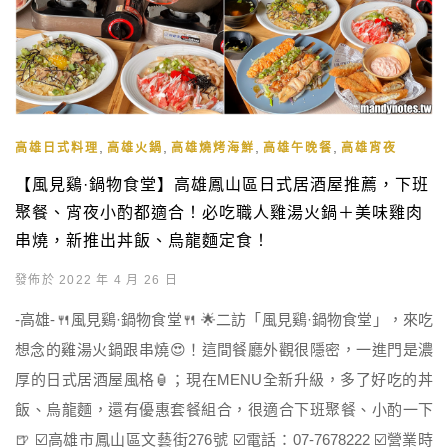
,
,
,
,
高雄日式料理
高雄火鍋
高雄燒烤海鮮
高雄午晚餐
高雄宵夜
【風見鷄·鍋物食堂】高雄鳳山區日式居酒屋推薦，下班
聚餐、宵夜小酌都適合！必吃職人雞湯火鍋＋美味雞肉
串燒，新推出丼飯、烏龍麵定食！
發佈於 2022 年 4 月 26 日
-高雄-🍴風見鷄·鍋物食堂🍴 🌟二訪「風見鷄·鍋物食堂」，來吃
想念的雞湯火鍋跟串燒😍！這間餐廳外觀很隱密，一進門是濃
厚的日式居酒屋風格🏮；現在MENU全新升級，多了好吃的丼
飯、烏龍麵，還有優惠套餐組合，很適合下班聚餐、小酌一下
🍺 ☑️高雄市鳳山區文藝街276號 ☑️電話：07-7678222 ☑️營業時