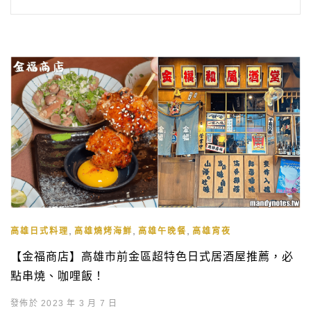
,
,
,
高雄日式料理
高雄燒烤海鮮
高雄午晚餐
高雄宵夜
【金福商店】高雄市前金區超特色日式居酒屋推薦，必
點串燒、咖哩飯！
發佈於 2023 年 3 月 7 日