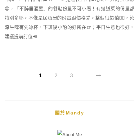
😍，「不醉居酒屋」的餐點份量不可小看！有幾道菜的份量都
特別多耶，不像是居酒屋的份量跟價格🤣，整個很超值👍🏻，沁
涼生啤有先冰杯，下班後小酌的好所在🍺；平日生意也很好，
建議提前訂位📲
1
2
3
關於Mandy