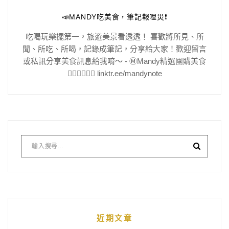
📣MANDY吃美食，筆記報哩災❗️
吃喝玩樂擺第一，旅遊美景看透透！ 喜歡將所見、所
聞、所吃、所喝，記錄成筆記，分享給大家！歡迎留言
或私訊分享美食訊息給我唷～ - Ⓜ️Mandy精選團購美食
👇🏻👇🏻👇🏻 linktr.ee/mandynote
近期文章