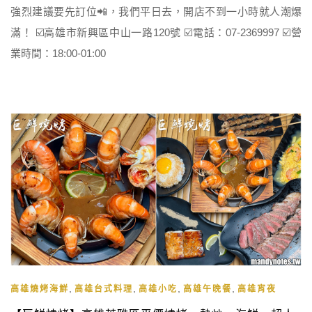
強烈建議要先訂位📲，我們平日去，開店不到一小時就人潮爆
滿！ ☑️高雄市新興區中山一路120號 ☑️電話：07-2369997 ☑️營
業時間：18:00-01:00
,
,
,
,
高雄燒烤海鮮
高雄台式料理
高雄小吃
高雄午晚餐
高雄宵夜