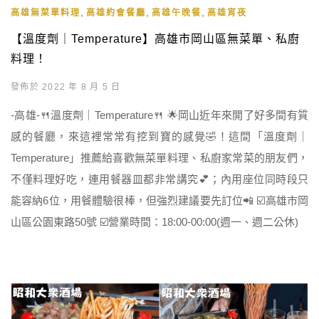
,
,
,
高雄無菜單料理
高雄約會餐廳
高雄午晚餐
高雄宵夜
【溫度劑｜Temperature】高雄市岡山區無菜單、私廚
料理！
發佈於 2022 年 8 月 5 日
-高雄-🍴溫度劑｜Temperature🍴 🌟岡山近年來開了好多間有質
感的餐廳，來這裡常常有挖到寶的感覺🤣！這間「溫度劑｜
Temperature」推薦給喜歡無菜單料理、私廚家常菜的朋友們，
不僅料理好吃，連用餐器皿都非常講究💕；內用座位同時段只
能容納6位，用餐體驗很棒，但強烈建議要先訂位📲 ☑️高雄市岡
山區公園東路50號 ☑️營業時間：18:00-00:00(週一、週二公休)