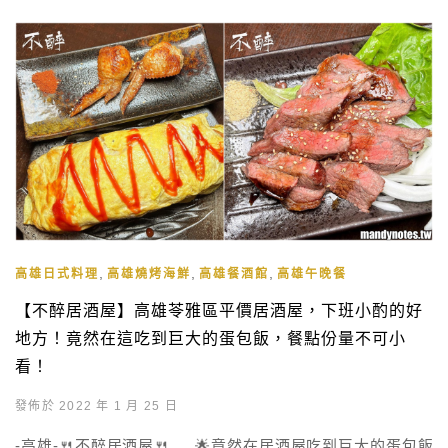
,
,
,
高雄日式料理
高雄燒烤海鮮
高雄餐酒館
高雄午晚餐
【不醉居酒屋】高雄苓雅區平價居酒屋，下班小酌的好
地方！竟然在這吃到巨大的蛋包飯，餐點份量不可小
看！
發佈於 2022 年 1 月 25 日
-高雄-🍴不醉居酒屋🍴 🌟竟然在居酒屋吃到巨大的蛋包飯