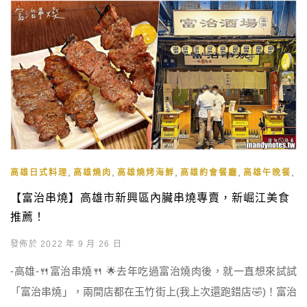
,
,
,
,
,
高雄日式料理
高雄燒肉
高雄燒烤海鮮
高雄約會餐廳
高雄午晚餐
高
【富治串燒】高雄市新興區內臟串燒專賣，新崛江美食
推薦！
發佈於 2022 年 9 月 26 日
-高雄-🍴富治串燒🍴 🌟去年吃過富治燒肉後，就一直想來試試
「富治串燒」，兩間店都在玉竹街上(我上次還跑錯店🤣)！富治