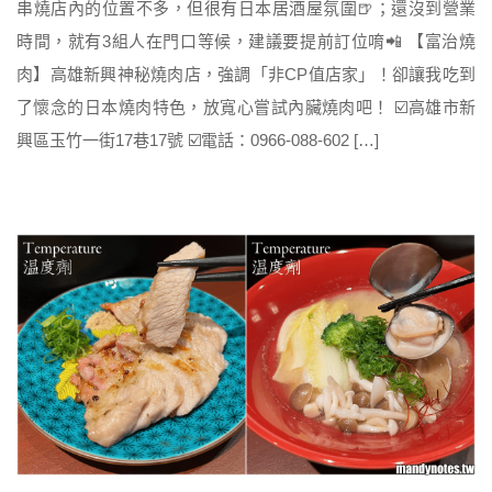
串燒店內的位置不多，但很有日本居酒屋氛圍🍺；還沒到營業
時間，就有3組人在門口等候，建議要提前訂位唷📲 【富治燒
肉】高雄新興神秘燒肉店，強調「非CP值店家」！卻讓我吃到
了懷念的日本燒肉特色，放寬心嘗試內臟燒肉吧！ ☑️高雄市新
興區玉竹一街17巷17號 ☑️電話：0966-088-602 […]