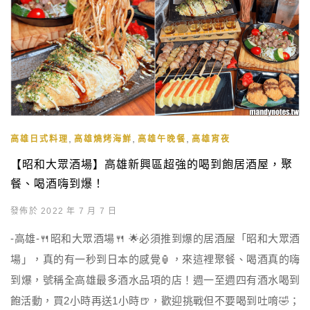
,
,
,
高雄日式料理
高雄燒烤海鮮
高雄午晚餐
高雄宵夜
【昭和大眾酒場】高雄新興區超強的喝到飽居酒屋，聚
餐、喝酒嗨到爆！
發佈於 2022 年 7 月 7 日
-高雄-🍴昭和大眾酒場🍴 🌟必須推到爆的居酒屋「昭和大眾酒
場」，真的有一秒到日本的感覺🏮，來這裡聚餐、喝酒真的嗨
到爆，號稱全高雄最多酒水品項的店！週一至週四有酒水喝到
飽活動，買2小時再送1小時🍺，歡迎挑戰但不要喝到吐唷🤣；