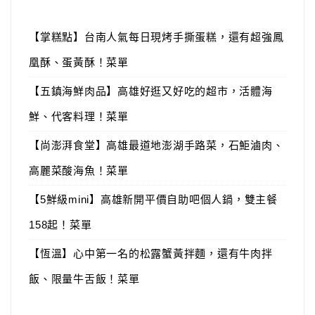
【掌糕點】台南人氣每日現烤手撕蛋糕，還有超強鳳
凰酥、蛋黃酥！菜單
【五鎮海鮮肉品】高雄好逛又好吃的超市，活體海
鮮、代客料理！菜單
【尚澎湃食堂】高雄最道地澎湖手路菜，石鮔滷肉、
高麗菜酸海魚！菜單
【5鮮級mini】高雄新開平價自助吧個人鍋，雙主餐
158起！菜單
【恆溫】心中第一名的松露蟹黃拌麵，還有牛肉拌
飯、限量牛舌飯！菜單