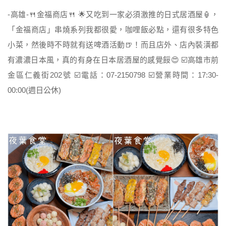
-高雄-🍴金福商店🍴 🌟又吃到一家必須激推的日式居酒屋🏮，
「金福商店」串燒系列我都很愛，咖哩飯必點，還有很多特色
小菜，然後時不時就有送啤酒活動🍺！而且店外、店內裝潢都
有濃濃日本風，真的有身在日本居酒屋的感覺餒😍 ☑️高雄市前
金區仁義街202號 ☑️電話：07-2150798 ☑️營業時間：17:30-
00:00(週日公休)