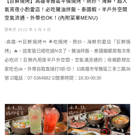
【巨鮮燒烤】高雄苓雅區平價燒烤、熱炒、海鮮，超人
氣宵夜小酌愛店！必吃豬油拌飯、泰國蝦，半戶外空間
空氣流通、外帶也OK！(內附菜單MENU)
發佈於 2022 年 5 月 4 日
-高雄-🍴巨鮮燒烤🍴 🌟吃燒烤、熱炒、海鮮的愛店「巨鮮燒
烤」🔥，這家我已經吃過N次了，豬油拌飯、泰國蝦都是每次來
必吃🤣！巨鮮內用是半戶外空間，空氣滿流通的；母親節想在
家吃也ok，外帶自取直接打9折😍！ ☑️高雄市苓雅區三多三路36
號 ☑️電話：07-5364882 ☑️營業時間：18:30-00:30