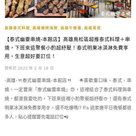
,
,
,
高雄泰式料理
高雄燒烤海鮮
高雄午晚餐
高雄宵夜
【泰式幽靈串燒-本館店】高雄鳥松區超推泰式料理＋串
燒，下班來這聚餐小酌超紓壓！泰式明果冰淇淋免費享
用，生意超好要訂位！
發佈於 2022 年 2 月 18 日
-高雄-🍴泰式幽靈串燒-本館店🍴 🌟喜歡重口味、泰式、串
燒，一定要來「泰式幽靈串燒」😍，這裡結合了泰式料理與串
燒，都是我愛吃的，下班來這裡小酌聚餐超紓壓🍺！還有泰式
明果冰淇淋免費享用🍨，還不吃爆嗎⁉️ P.s 這家連平日晚餐都很
多人，貼心提醒要先電話訂位📲