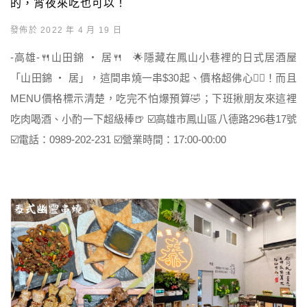
的，宵夜來吃也可以！
發佈於 2022 年 4 月 19 日
-高雄-🍴山田錦 ‧ 居🍴 🌟隱藏在鳳山小巷裡的日式居酒屋
「山田錦 ‧ 居」，這間串燒一串$30起、價格超佛心👍🏻！而且
MENU價格標示清楚，吃完不怕爆預算🤣；下班揪朋友來這裡
吃肉喝酒、小酌一下超級棒🍺 ☑️高雄市鳳山區八德路296巷17號
☑️電話：0989-202-231 ☑️營業時間：17:00-00:00