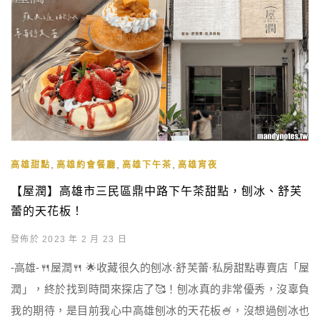
,
,
,
高雄甜點
高雄約會餐廳
高雄下午茶
高雄宵夜
【屋潤】高雄市三民區鼎中路下午茶甜點，刨冰、舒芙
蕾的天花板！
發佈於 2023 年 2 月 23 日
-高雄-🍴屋潤🍴 🌟收藏很久的刨冰·舒芙蕾·私房甜點專賣店「屋
潤」，終於找到時間來探店了🥰！刨冰真的非常優秀，沒辜負
我的期待，是目前我心中高雄刨冰的天花板🍧，沒想過刨冰也