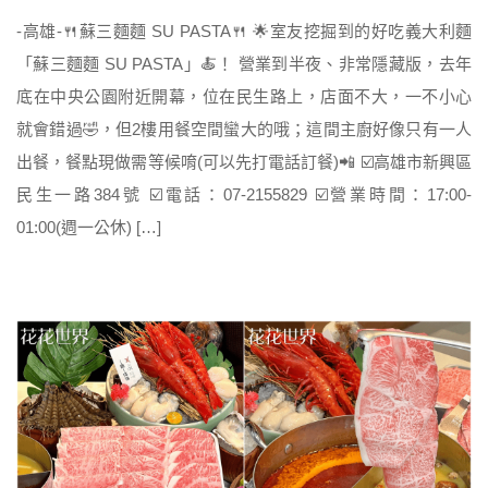
-高雄-🍴蘇三麵麵 SU PASTA🍴 🌟室友挖掘到的好吃義大利麵
「蘇三麵麵 SU PASTA」🍝！ 營業到半夜、非常隱藏版，去年
底在中央公園附近開幕，位在民生路上，店面不大，一不小心
就會錯過🤣，但2樓用餐空間蠻大的哦；這間主廚好像只有一人
出餐，餐點現做需等候唷(可以先打電話訂餐)📲 ☑️高雄市新興區
民生一路384號 ☑️電話：07-2155829 ☑️營業時間：17:00-
01:00(週一公休) […]