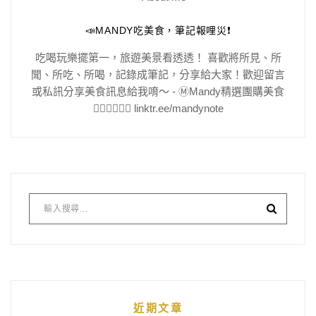
📣MANDY吃美食，筆記報哩災❗️
吃喝玩樂擺第一，旅遊美景看透透！ 喜歡將所見、所
聞、所吃、所喝，記錄成筆記，分享給大家！歡迎留言
或私訊分享美食訊息給我唷～ - Ⓜ️Mandy精選團購美食
👇🏻👇🏻👇🏻 linktr.ee/mandynote
近期文章