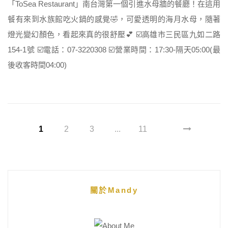
「ToSea Restaurant」南台灣第一個引進水母牆的餐廳！在這用
餐有來到水族館吃火鍋的感覺🤣，可愛透明的海月水母，隨著
燈光變幻顏色，看起來真的很舒壓💕 ☑️高雄市三民區九如二路
154-1號 ☑️電話：07-3220308 ☑️營業時間：17:30-隔天05:00(最
後收客時間04:00)
1
2
3
...
11
關於Mandy