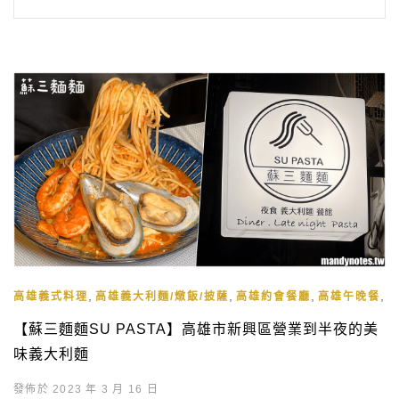
,
,
,
,
高雄義式料理
高雄義大利麵/燉飯/披薩
高雄約會餐廳
高雄午晚餐
【蘇三麵麵SU PASTA】高雄市新興區營業到半夜的美
味義大利麵
發佈於 2023 年 3 月 16 日