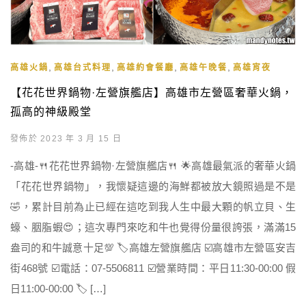
,
,
,
,
高雄火鍋
高雄台式料理
高雄約會餐廳
高雄午晚餐
高雄宵夜
【花花世界鍋物·左營旗艦店】高雄市左營區奢華火鍋，
孤高的神級殿堂
發佈於 2023 年 3 月 15 日
-高雄-🍴花花世界鍋物·左營旗艦店🍴 🌟高雄最氣派的奢華火鍋
「花花世界鍋物」，我懷疑這邊的海鮮都被放大鏡照過是不是
🤣，累計目前為止已經在這吃到我人生中最大顆的帆立貝、生
蠔、胭脂蝦😍；這次專門來吃和牛也覺得份量很誇張，滿滿15
盎司的和牛誠意十足💯 🏷高雄左營旗艦店 ☑️高雄市左營區安吉
街468號 ☑️電話：07-5506811 ☑️營業時間：平日11:30-00:00 假
日11:00-00:00 🏷 […]