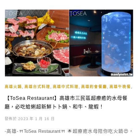
,
,
,
,
,
高雄火鍋
高雄台式料理
高雄中式料理
高雄約會餐廳
高雄午晚餐
高
【ToSea Restaurant】高雄市三民區超療癒的水母餐
廳，必吃蛤蜊超新鮮卜卜鍋、和牛、龍蝦！
發佈於 2023 年 1 月 16 日
-高雄-🍴ToSea Restaurant🍴 🌟超療癒水母陪你吃火鍋😍，