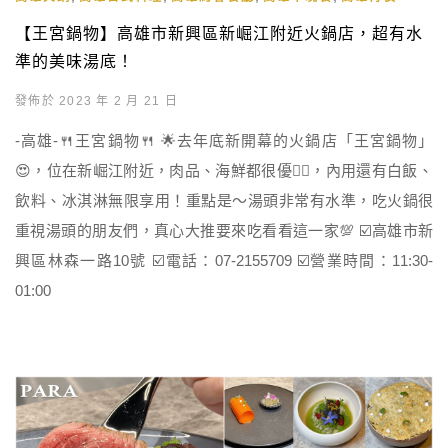
【王宮鍋物】高雄市新興區新崛江附近火鍋店，超有水
準的美味湯底！
發佈於 2023 年 2 月 21 日
-高雄-🍴王宮鍋物🍴 🌟去年底新開幕的火鍋店「王宮鍋物」
😍，位在新崛江附近，肉品、海鮮都很優👍🏻，內用還有白飯、
飲料、冰淇淋無限享用！重點是～湯頭非常有水準，吃火鍋很
重視湯頭的朋友們，真心大推要來吃看看這一家💯 ☑️高雄市新
興區林森一路10號 ☑️電話：07-2155709 ☑️營業時間：11:30-
01:00