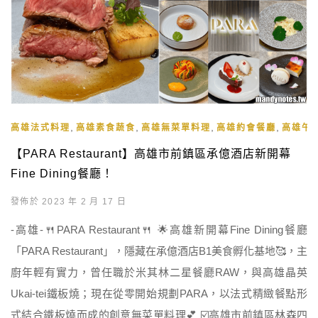
,
,
,
,
高雄法式料理
高雄素食蔬食
高雄無菜單料理
高雄約會餐廳
高雄午
【PARA Restaurant】高雄市前鎮區承億酒店新開幕
Fine Dining餐廳！
發佈於 2023 年 2 月 17 日
-高雄-🍴PARA Restaurant🍴 🌟高雄新開幕Fine Dining餐廳
「PARA Restaurant」，隱藏在承億酒店B1美食孵化基地🥰，主
廚年輕有實力，曾任職於米其林二星餐廳RAW，與高雄晶英
Ukai-tei鐵板燒；現在從零開始規劃PARA，以法式精緻餐點形
式結合鐵板燒而成的創意無菜單料理💕 ☑️高雄市前鎮區林森四