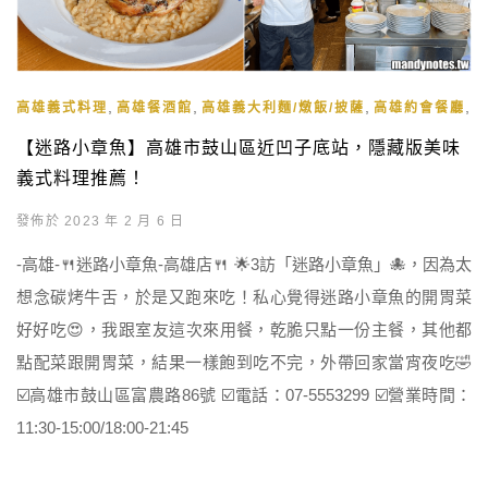
,
,
,
,
高雄義式料理
高雄餐酒館
高雄義大利麵/燉飯/披薩
高雄約會餐廳
【迷路小章魚】高雄市鼓山區近凹子底站，隱藏版美味
義式料理推薦！
發佈於 2023 年 2 月 6 日
-高雄-🍴迷路小章魚-高雄店🍴 🌟3訪「迷路小章魚」🐙，因為太
想念碳烤牛舌，於是又跑來吃！私心覺得迷路小章魚的開胃菜
好好吃😍，我跟室友這次來用餐，乾脆只點一份主餐，其他都
點配菜跟開胃菜，結果一樣飽到吃不完，外帶回家當宵夜吃🤣
☑️高雄市鼓山區富農路86號 ☑️電話：07-5553299 ☑️營業時間：
11:30-15:00/18:00-21:45