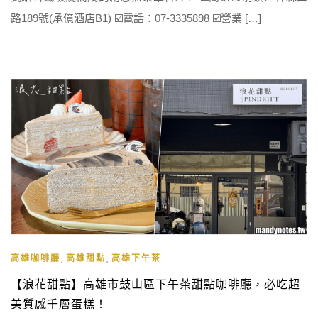
路189號(承億酒店B1) ☑️電話：07-3335898 ☑️營業 […]
,
,
高雄咖啡廳
高雄甜點
高雄下午茶
【浪花甜點】高雄市鼓山區下午茶甜點咖啡廳，必吃超
美質感千層蛋糕！