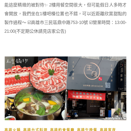
能這麼精緻的被對待✨ 2樓用餐空間很大，但可能假日人多時才
會開放，我們坐在1樓吧檯位置也不錯，可以近距離欣賞甜點的
製作過程～ ☑️高雄市三民區鼎中路753-10號 ☑️營業時間：13:00-
21:00(不定期公休請見店家公告)
,
,
,
,
高雄火鍋
高雄台式料理
高雄約會餐廳
高雄午晚餐
高雄宵夜