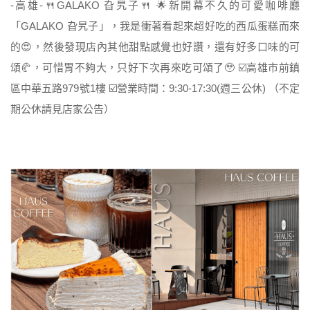
-高雄-🍴GALAKO 旮旯子🍴 🌟新開幕不久的可愛咖啡廳
「GALAKO 旮旯子」，我是衝著看起來超好吃的西瓜蛋糕而來
的😍，然後發現店內其他甜點感覺也好讚，還有好多口味的可
頌🥐，可惜胃不夠大，只好下次再來吃可頌了🥹 ☑️高雄市前鎮
區中華五路979號1樓 ☑️營業時間：9:30-17:30(週三公休) （不定
期公休請見店家公告）