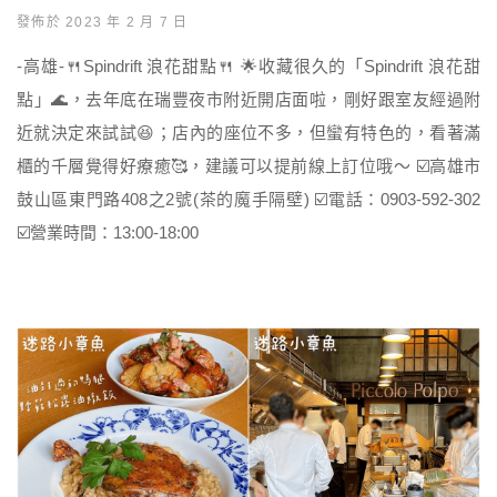
發佈於 2023 年 2 月 7 日
-高雄-🍴Spindrift 浪花甜點🍴 🌟收藏很久的「Spindrift 浪花甜
點」🌊，去年底在瑞豐夜市附近開店面啦，剛好跟室友經過附
近就決定來試試😆；店內的座位不多，但蠻有特色的，看著滿
櫃的千層覺得好療癒🥰，建議可以提前線上訂位哦～ ☑️高雄市
鼓山區東門路408之2號(茶的魔手隔壁) ☑️電話：0903-592-302
☑️營業時間：13:00-18:00