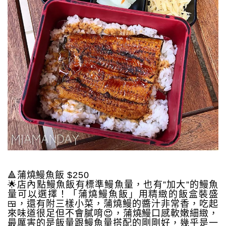
🔺蒲燒鰻魚飯 $250
🌟店內點鰻魚飯有標準鰻魚量，也有”加大”的鰻魚
量可以選擇！「蒲燒鰻魚飯」用精緻的飯盒裝盛
🍱，還有附三樣小菜，蒲燒鰻的醬汁非常香，吃起
來味道很足但不會膩唷😍，蒲燒鰻口感軟嫩細緻，
最厲害的是飯量跟鰻魚量搭配的剛剛好，幾乎是一