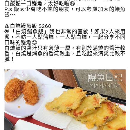
口飯配一口鰻魚，太好吃啦😆！
P.s 飯太少會吃不飽的朋友，可以考慮加大的鰻魚
飯～
🔺白燒鰻魚飯 $260
🌟「白燒鰻魚飯」我也非常的喜歡！如果2人來用
餐，不妨一人點蒲燒、一人點白燒，一起分享不同
口味的鰻魚🤤
白燒鰻的醬汁只有薄薄一層，有別於蒲燒的醬汁較
香，白燒是烤魚的香氣較重，且吃起來清爽比較不
膩！