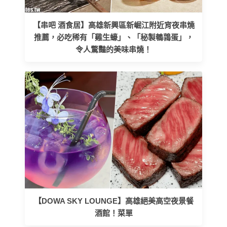
【串吧 酒食居】高雄新興區新崛江附近宵夜串燒
推薦，必吃稀有「雞生蠔」、「秘製鵪鶉蛋」，
令人驚豔的美味串燒！
【DOWA SKY LOUNGE】高雄絕美高空夜景餐
酒館！菜單