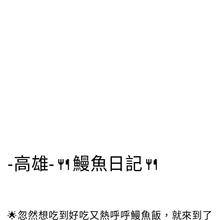
-高雄-🍴鰻魚日記🍴
🌟忽然想吃到好吃又熱呼呼鰻魚飯，就來到了