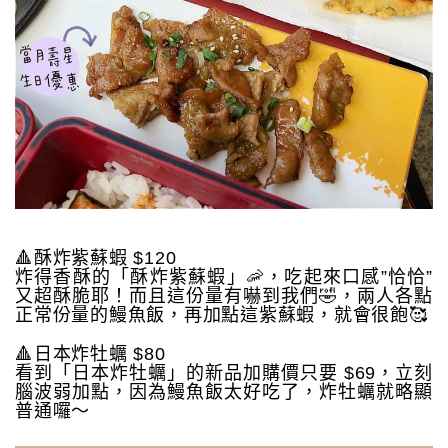
🔺酥炸紫蘇蝦 $120
炸得香酥的「酥炸紫蘇蝦」🦐，吃起來口感”恰恰”
又超酥脆耶！而且這份量有嚇到我們🤣，兩人各點
正常份量的鰻魚飯，再加點這紫蘇蝦，就會很飽🥰
🔺日本炸牡蠣 $80
看到「日本炸牡蠣」的新品加購價只要 $69，立刻
腦波弱加點，因為鰻魚飯太好吃了，炸牡蠣就略顯
普通囉～