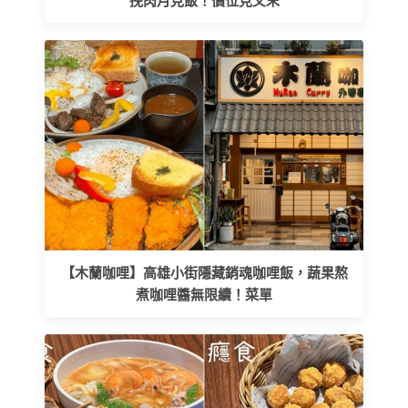
挽肉月見飯！價位見文末
【木蘭咖哩】高雄小街隱藏銷魂咖哩飯，蔬果熬
煮咖哩醬無限續！菜單