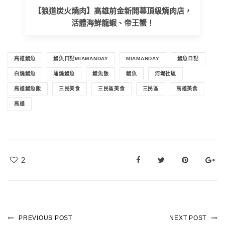
【狼道炭火燒肉】高雄前金新開幕頂級燒肉店，
活體海鮮龍蝦、帝王蟹！
高雄鰻魚
鰻魚日記MIAMANDAY
MIAMANDAY
鰻魚日記
白燒鰻魚
蒲燒鰻魚
鰻魚飯
鰻魚
河堤社區
高雄鰻魚飯
三民美食
三民區美食
三民區
高雄美食
高雄
2
PREVIOUS POST
NEXT POST