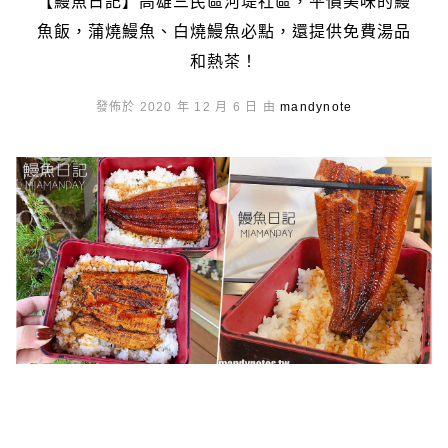
【鰻魚日記】高雄三民區河堤社區，平價美味的鰻
魚飯，蒲燒鰻魚、白燒鰻魚必點，還提供免費湯品
和熱茶！
發佈於 2020 年 12 月 6 日 由
mandynote