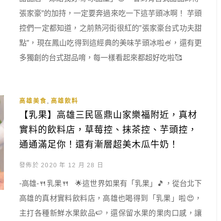
張家豪”的加持，一定要奔過來吃一下這芋頭冰啊！ 芋頭
控們一定都知道，之前熱河街很紅的”張家豪台式功夫甜
點”，現在鳳山吃得到這經典的美味芋頭冰啦🍧，還有更
多獨創的台式甜品唷，每一樣看起來都超好吃啦🥰
,
高雄美食
高雄飲料
【乳果】高雄三民區鼎山家樂福附近，真材
實料的飲料店，草莓控、抹茶控、芋頭控，
通通滿足你！還有漸層超美木瓜牛奶！
發佈於 2020 年 12 月 28 日
-高雄-🍴乳果🍴 🌟這世界如果有「乳果」🎵，從台北下
高雄的真材實料飲料店，高雄也喝得到「乳果」啦😍，
主打各種新鮮水果飲品🍉，還保留水果的果肉口感，讓