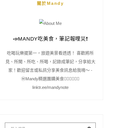
關於Mandy
📣MANDY吃美食，筆記報哩災❗️
吃喝玩樂擺第一，旅遊美景看透透！ 喜歡將所
見、所聞、所吃、所喝，記錄成筆記，分享給大
家！歡迎留言或私訊分享美食訊息給我唷～ -
Ⓜ️Mandy精選團購美食👇🏻👇🏻👇🏻
linktr.ee/mandynote