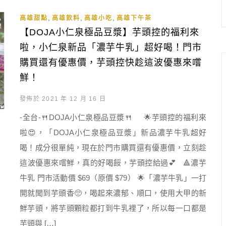
,
,
,
高雄甜點
高雄飲料
高雄小吃
高雄下午茶
【DOJA小仁泉極品豆漿】芋頭控的福利來
啦，小仁泉新品「濃芋牛乳」超好喝！門市
購買還有優惠價，芋頭控快趁這波優惠來嚐
鮮！
發佈於 2021 年 12 月 16 日
-全台-🍴DOJA小仁泉極品豆漿🍴 🌟芋頭控的福利來
啦😍，「DOJA小仁泉極品豆漿」新品濃芋牛乳超好
喝！成分很單純，現在於門市購買還有優惠價，立刻趁
這波優惠來嚐鮮，真的好喝餒，芋頭控給過💕 🔺濃芋
牛乳 門市活動價 $69（原價 $79） 🌟「濃芋牛乳」一打
開就聞到芋頭香🥺，喝起來濃郁、順口，使用大甲的新
鮮芋頭，將芋頭顆粒都打到牛乳裡了，所以每一口都是
芋頭與 […]