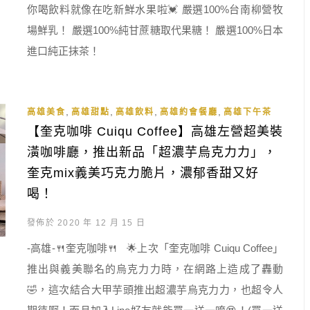
你喝飲料就像在吃新鮮水果啦💓 嚴選100%台南柳營牧
場鮮乳！ 嚴選100%純甘蔗糖取代果糖！ 嚴選100%日本
進口純正抹茶！
,
,
,
,
高雄美食
高雄甜點
高雄飲料
高雄約會餐廳
高雄下午茶
【奎克咖啡 Cuiqu Coffee】高雄左營超美裝
潢咖啡廳，推出新品「超濃芋烏克力力」，
奎克mix義美巧克力脆片，濃郁香甜又好
喝！
發佈於 2020 年 12 月 15 日
-高雄-🍴奎克咖啡🍴 🌟上次「奎克咖啡 Cuiqu Coffee」
推出與義美聯名的烏克力力時，在網路上造成了轟動
🤣，這次結合大甲芋頭推出超濃芋烏克力力，也超令人