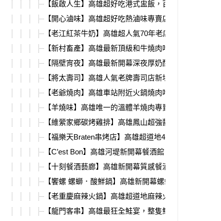
【飯啟人生】高雄超好吃港式盅飯，百元初品嘗粵菜
【開心滷味】高雄超好吃熱滷味專賣店，必吃超入味
【老江紅茶牛奶】高雄超人氣70年老店，經典復刻檸
【新村畜產】高雄最新頂級和牛燒肉吃到飽，日本牧
【隔壁宵夜】高雄最新開幕深夜厚奶酥，剁椒拌麵、
【將太壽司】高雄人氣老牌壽司店新址，必吃大塊魚
【老爺燒肉】高雄車站附近火鍋燒肉吃到飽，超多種
【羊燒味】高雄唯一的溫體羊燒肉專賣店，必吃每日
【維縈家鄉碳烤雞排】高雄鳳山超強醬烤大雞排，先
【福樂天Braten串烤店】高雄超道地499韓式燒肉吃
【C’est Bon】高雄河堤新開幕餐酒館，質感餐點、調
【十刻餐酒藝廊】高雄新開幕質感餐酒館，必吃超強
【饗螺 螺螄．酸鮮鍋】高雄新開幕螺螄鐵鍋燉，必吃
【老重慶麻辣火鍋】高雄超道地麻辣火鍋，中式裝潢
【龍門客串】高雄最狂全鮭宴，整隻鮭魚空運來台、