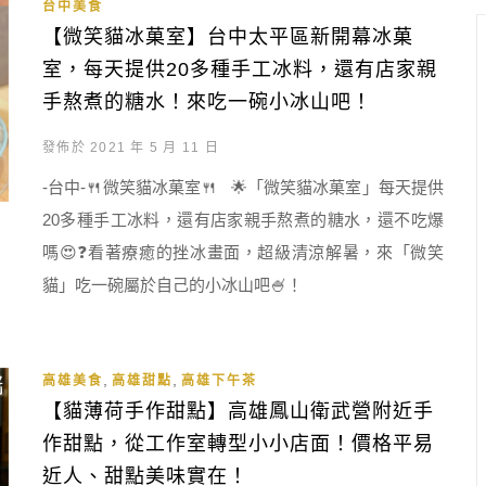
台中美食
【微笑貓冰菓室】台中太平區新開幕冰菓
室，每天提供20多種手工冰料，還有店家親
手熬煮的糖水！來吃一碗小冰山吧！
發佈於 2021 年 5 月 11 日
-台中-🍴微笑貓冰菓室🍴 🌟「微笑貓冰菓室」每天提供
20多種手工冰料，還有店家親手熬煮的糖水，還不吃爆
嗎😍❓看著療癒的挫冰畫面，超級清涼解暑，來「微笑
貓」吃一碗屬於自己的小冰山吧🍧！
,
,
高雄美食
高雄甜點
高雄下午茶
【貓薄荷手作甜點】高雄鳳山衛武營附近手
作甜點，從工作室轉型小小店面！價格平易
近人、甜點美味實在！