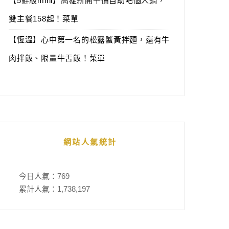
【5鮮級mini】高雄新開平價自助吧個人鍋，
雙主餐158起！菜單
【恆溫】心中第一名的松露蟹黃拌麵，還有牛
肉拌飯、限量牛舌飯！菜單
網站人氣統計
今日人氣：
769
累計人氣：
1,738,197