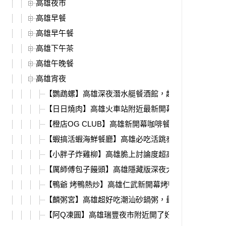
高雄夜市
高雄早餐
高雄早午餐
高雄下午茶
高雄午晚餐
高雄宵夜
【鸚鵡螺】高雄深夜潛水艇餐酒館，超狂生日香檳塔
【日日燒肉】高雄火車站附近最新開幕，燒肉套餐、
【橙店OG CLUB】高雄新開幕咖啡餐酒館，深夜直
【蝦搞活蝦海鮮餐廳】高雄必吃活跳泰國蝦，爆漿紅
【小胖子炸雞柳】高雄脆上討論度超高的炸雞柳，就
【厲師傅包子饅頭】高雄隱藏版深夜大肉包，現蒸出
【鴨爺 烤鴨熱炒】高雄仁武新開幕烤鴨、熱炒港點，
【麟粥宮】高雄超好吃潮汕砂鍋粥，最新改版熱炒、
【阿Q凍圓】高雄瑞豐夜市附近開了好多年的凍圓，冰