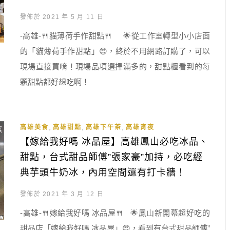
發佈於 2021 年 5 月 11 日
-高雄-🍴貓薄荷手作甜點🍴 🌟從工作室轉型小小店面
的「貓薄荷手作甜點」😍，終於不用網路訂購了，可以
現場直接買唷！現場品項選擇滿多的，甜點櫃看到的每
顆甜點都好想吃啊！
,
,
,
高雄美食
高雄甜點
高雄下午茶
高雄宵夜
【嫁給我好嗎 冰品屋】高雄鳳山必吃冰品、
甜點，台式甜品師傅”張家豪”加持，必吃經
典芋頭牛奶冰，內用空間還有打卡牆！
發佈於 2021 年 3 月 12 日
-高雄-🍴嫁給我好嗎 冰品屋🍴 🌟鳳山新開幕超好吃的
甜品店「嫁給我好嗎 冰品屋」😍，看到有台式甜品師傅”