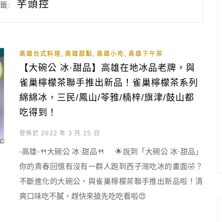
芋頭控
籤:
,
,
,
高雄台式料理
高雄甜點
高雄小吃
高雄下午茶
【大碗公 冰·甜品】高雄在地冰品老牌，與
雀巢檸檬茶聯手推出新品！雀巢檸檬茶系列
綿綿冰，三民/鳳山/苓雅/楠梓/旗津/鼓山都
吃得到！
發佈於 2022 年 3 月 25 日
-高雄-🍴大碗公 冰·甜品🍴 🌟說到「大碗公 冰·甜品」
你的青春回憶有沒有一群人跑到西子灣吃冰的畫面🤣？
不斷進化的大碗公，與雀巢檸檬茶聯手推出新品啦！清
爽口味吃不膩，趕快來搶先吃吃看啦😍