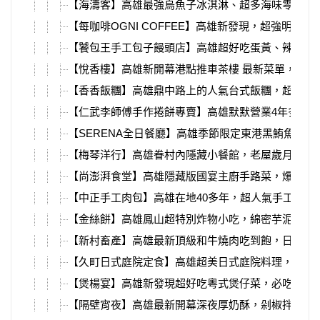
【海濤客】高雄最強烏魚子冰淇淋、超多海味零食伴
【每咖啡OGNI COFFEE】高雄新發現，超強明太
【饕包王手工包子饅頭店】高雄超好吃蛋黃、辣味肉
【悅香樓】高雄新開幕港點推車茶樓 最新菜單，必吃
【香香飯糰】高雄鼎中路上的人氣台式飯糰，超多種
【仁武李師傅手作捲餅專賣】高雄默默營業4年多的
【SERENA全日餐廳】高雄季節限定東港黑鮪魚Buffe
【梅琴洋行】高雄眷村內隱藏小餐館，老屋歲月、懷
【尚澎湃食堂】高雄隱藏版國宴主廚手路菜，爆汁烤
【中正手工肉包】高雄在地40多年，超人氣手工包子
【金絲餅】高雄鳳山超特別炸物小吃，綿密芋泥蛋黃
【新村畜產】高雄最新頂級和牛燒肉吃到飽，日本牧
【久町日式庭院定食】高雄超美日式庭院料理，大樹
【煲楊宴】高雄新發現超好吃粵式煲仔菜，必吃鹹香
【隔壁宵夜】高雄最新開幕深夜厚奶酥，剁椒拌麵、