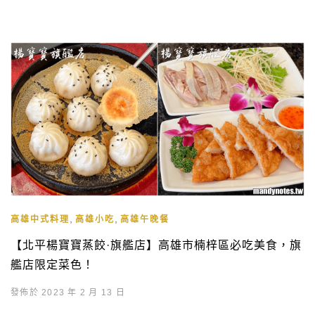
,
,
高雄中式料理
高雄小吃
高雄午晚餐
【北平楊寶寶蒸餃·旗艦店】高雄市楠梓區必吃美食，旗
艦店限定菜色！
發佈於 2023 年 2 月 13 日