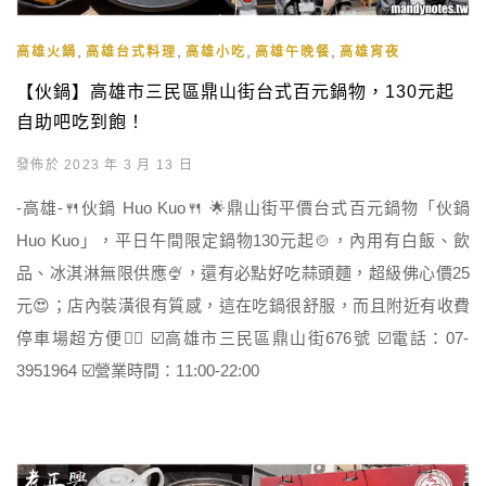
,
,
,
,
高雄火鍋
高雄台式料理
高雄小吃
高雄午晚餐
高雄宵夜
【伙鍋】高雄市三民區鼎山街台式百元鍋物，130元起
自助吧吃到飽！
發佈於 2023 年 3 月 13 日
-高雄-🍴伙鍋 Huo Kuo🍴 🌟鼎山街平價台式百元鍋物「伙鍋
Huo Kuo」，平日午間限定鍋物130元起🍲，內用有白飯、飲
品、冰淇淋無限供應🍨，還有必點好吃蒜頭麵，超級佛心價25
元😍；店內裝潢很有質感，這在吃鍋很舒服，而且附近有收費
停車場超方便👍🏻 ☑️高雄市三民區鼎山街676號 ☑️電話：07-
3951964 ☑️營業時間：11:00-22:00