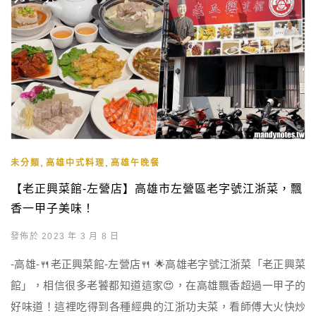
,
,
未分類
高雄中式料理
高雄午晚餐
【老正興菜館-左營店】高雄市左營區老字號江浙菜，飄
香一甲子美味！
發佈於 2023 年 3 月 8 日
-高雄-🍴老正興菜館-左營店🍴 🌟高雄老字號江浙菜「老正興菜
館」，相信很多老饕都知道這家😍，在高雄飄香超過一甲子的
好味道！這裡吃得到各種經典的江浙功夫菜，看師傅大火快炒