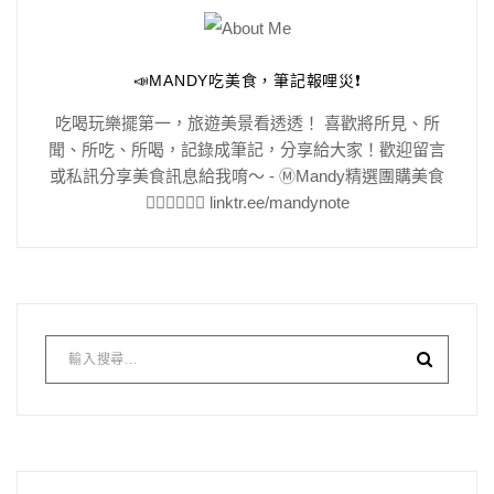
📣MANDY吃美食，筆記報哩災❗️
吃喝玩樂擺第一，旅遊美景看透透！ 喜歡將所見、所
聞、所吃、所喝，記錄成筆記，分享給大家！歡迎留言
或私訊分享美食訊息給我唷～ - Ⓜ️Mandy精選團購美食
👇🏻👇🏻👇🏻 linktr.ee/mandynote