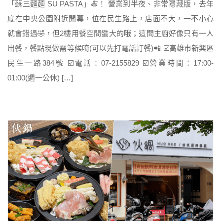
「蘇三麵麵 SU PASTA」🍝！ 營業到半夜、非常隱藏版，去年
底在中央公園附近開幕，位在民生路上，店面不大，一不小心
就會錯過🤣，但2樓用餐空間蠻大的哦；這間主廚好像只有一人
出餐，餐點現做需等候唷(可以先打電話訂餐)📲 ☑️高雄市新興區
民生一路384號 ☑️電話：07-2155829 ☑️營業時間：17:00-
01:00(週一公休) […]