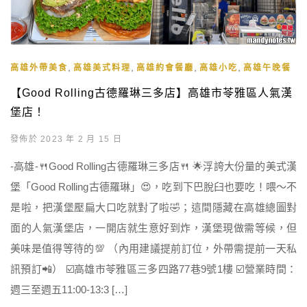
,
,
,
,
高雄外帶美食
高雄美式料理
高雄約會餐廳
高雄小吃
高雄午晚餐
【Good Rolling古德羅琳三多店】高雄市苓雅區人氣漢
堡店！
發佈於 2023 年 2 月 15 日
-高雄-🍴Good Rolling古德羅琳三多店🍴 🌟浮誇大份量的美式漢
堡「Good Rolling古德羅琳」😍，吃到下巴脫臼也要吃！喂～不
是啦，把漢堡壓扁大口吃就對了啦🤣；這間隱藏在高雄總圖對
面的人氣漢堡店，一開店就生意好到炸，漢堡現做需等候，但
美味是值得等待的💯 （內用建議提前訂位，外帶需提前一天私
訊預訂📲） ☑️高雄市苓雅區三多四路77巷9號1樓 ☑️營業時間：
週三至週五11:00-13:3 […]