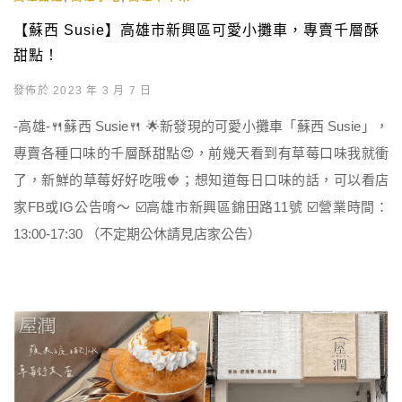
【蘇西 Susie】高雄市新興區可愛小攤車，專賣千層酥
甜點！
發佈於 2023 年 3 月 7 日
-高雄-🍴蘇西 Susie🍴 🌟新發現的可愛小攤車「蘇西 Susie」，
專賣各種口味的千層酥甜點😍，前幾天看到有草莓口味我就衝
了，新鮮的草莓好好吃哦🍓；想知道每日口味的話，可以看店
家FB或IG公告唷～ ☑️高雄市新興區錦田路11號 ☑️營業時間：
13:00-17:30 （不定期公休請見店家公告）