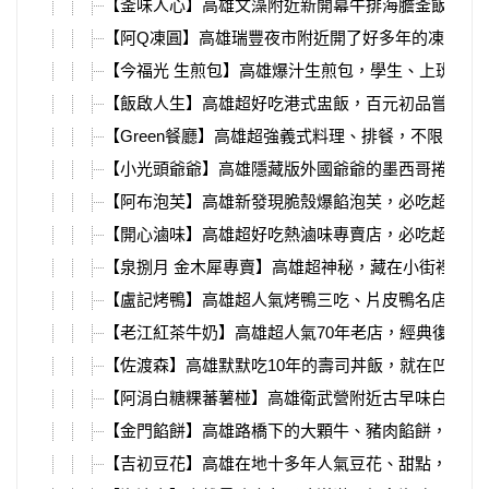
【釜味人心】高雄文藻附近新開幕牛排海膽釜飯，濃
【阿Q凍圓】高雄瑞豐夜市附近開了好多年的凍圓，
【今福光 生煎包】高雄爆汁生煎包，學生、上班族的
【飯啟人生】高雄超好吃港式盅飯，百元初品嘗粵菜
【Green餐廳】高雄超強義式料理、排餐，不限時不
【小光頭爺爺】高雄隱藏版外國爺爺的墨西哥捲餅，
【阿布泡芙】高雄新發現脆殼爆餡泡芙，必吃超特別
【開心滷味】高雄超好吃熱滷味專賣店，必吃超入味
【泉捌月 金木犀專賣】高雄超神秘，藏在小街裡的桂
【盧記烤鴨】高雄超人氣烤鴨三吃、片皮鴨名店，鳥松
【老江紅茶牛奶】高雄超人氣70年老店，經典復刻檸
【佐渡森】高雄默默吃10年的壽司丼飯，就在凹子底
【阿涓白糖粿蕃薯椪】高雄衛武營附近古早味白糖粿
【金門餡餅】高雄路橋下的大顆牛、豬肉餡餅，一不
【吉初豆花】高雄在地十多年人氣豆花、甜點，必吃