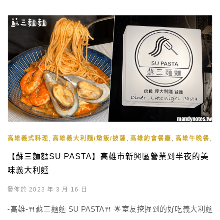
,
,
,
,
高雄義式料理
高雄義大利麵/燉飯/披薩
高雄約會餐廳
高雄午晚餐
【蘇三麵麵SU PASTA】高雄市新興區營業到半夜的美
味義大利麵
發佈於 2023 年 3 月 16 日
-高雄-🍴蘇三麵麵 SU PASTA🍴 🌟室友挖掘到的好吃義大利麵