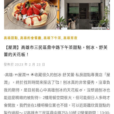
,
,
,
高雄甜點
高雄約會餐廳
高雄下午茶
高雄宵夜
【屋潤】高雄市三民區鼎中路下午茶甜點，刨冰、舒芙
蕾的天花板！
發佈於 2023 年 2 月 23 日
-高雄-🍴屋潤🍴 🌟收藏很久的刨冰·舒芙蕾·私房甜點專賣店「屋
潤」，終於找到時間來探店了🥰！刨冰真的非常優秀，沒辜負
我的期待，是目前我心中高雄刨冰的天花板🍧，沒想過刨冰也
能這麼精緻的被對待✨ 2樓用餐空間很大，但可能假日人多時才
會開放，我們坐在1樓吧檯位置也不錯，可以近距離欣賞甜點的
製作過程～ ☑️高雄市三民區鼎中路753-10號 ☑️營業時間：13:00-