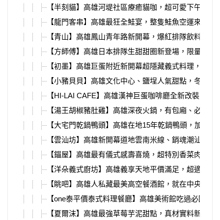
【半刻貓】高雄河堤社區療癒貓咖，超可愛下午茶組
【龍門客串】高雄最狂全鮭宴，整隻鮭魚空運來台、
【青山】高雄鳳山青年路新開幕，爆紅排隊飲料店、
【方師傅】高雄日本排隊生甜甜圈新登場，限量出爐
【初墨】高雄巨蛋附近新開幕超隱藏義式料理，義大
【小豬貝貝】高雄文化中心、鹽埕人氣甜點，冬天必
【HI-LAI CAFE】高雄漢神巨蛋咖啡廳全新改裝回歸
【湯王胡椒豬肚雞】高雄深夜火鍋，有包廂、必吃銷
【大宅門乾鍋鴨頭】高雄在地15年乾鍋鴨頭，加入高
【雲汕坊】高雄新開幕道地雲南米線、銷魂潮汕麵，
【錨屋】高雄最有儀式感壽喜燒，超特別香菜肉塔、
【洋朵義式廚坊】高雄義享天地平價滿足，超適合聚
【眺吧】高雄人私藏最美高空餐酒館，就在中央公園
【one泰平價泰式料理餐廳】高雄美術館吃過必回訪
【夏爾沫】高雄最強草莓芋泥甜點，真材實料新鮮大