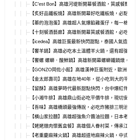
【C’est Bon】高雄河堤新開幕餐酒館，質感餐點、
【炙好品鐵板燒】高雄新開幕好吃鐵板燒，必點雙人
【蓁的泡泡蛋】高雄超人氣爆餡雞蛋仔，每一格餡料
【十刻餐酒藝廊】高雄新開幕質感餐酒館，必吃超強
【icedea】高雄巨蛋最新快閃甜點，泰國人氣造型冰
【饗羊鍋】高雄必吃本土溫體羊火鍋，還有超強烤雞
【饗螺 螺螄．酸鮮鍋】高雄新開幕螺螄鐵鍋燉，必吃
【GONZO岡佐小館】高雄漢神巨蛋附近，歐洲主廚
【金太郎壽司】高雄在地40年，從小吃到大的平價壽
【留酥】高雄夢時代最新甜點快閃，台中爆紅伴手禮
【小湘牛排】高雄鼎山街必吃平價牛排，現切安格斯
【吾味】高雄橋頭最強傳說，必吃炸豬排三明治、小
【橫山家拉麵】高雄超強魚介醬油拉麵，日本老闆開
【姥姥燉肉懷舊盒餐】高雄個人眷村菜，傳承江浙姥
【老重慶麻辣火鍋】高雄超道地麻辣火鍋，中式裝潢