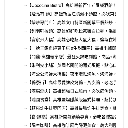
【Cococina Bistro】高雄最新百年老屋餐酒館！菜單
【燈亮有·麵】高雄新堀江隱藏小麵館，必吃東台魚湯
【燴炒專門店】高雄文山特區新開幕平價熱炒，必吃
【翎羽軒拉麵】高雄超好吃松露雞白拉麵，湯頭喝完
【睿家米大福】高雄必吃超人氣大福，鹽埕在地老店
【一拾三鯛魚燒菓子店 #生甜甜圈】高雄出爐即秒殺
【問鼎·高雄義享店】最狂火鍋吃到飽，肉品+海鮮+9
【朱利安小舖】英國老闆開的葡式蛋撻，點心口味選
【海公公海鮮大排檔】夜市爆紅烤魚、烤海鮮，胡椒
【鴨寮街】高雄最愛脆皮烤鴨、片皮鴨，必吃芋頭鴨
【湛燃燒肉】高雄超強日式燒肉，必吃鮭魚麵、挽肉
【瑞園食堂】高雄鹽埕隱藏版無式料理，超特別台式
【萩椛炸牛排專門店】高雄最強炸牛排定食，楠梓店
【食·鍋癮】高雄新開幕鍋燒專賣，必吃各種超強小菜
【隅室咖啡】高雄咖啡廳內隱藏美食，義大利麵、晚