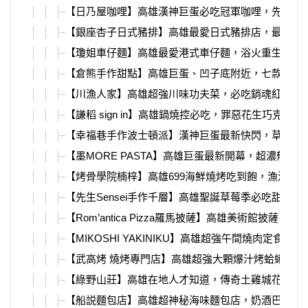
【日乃屋咖哩】高雄漢神巨蛋必吃冠軍咖哩，先甜後
【銀座杏子日式豬排】高雄最愛日式豬排店，最新龍
【瓊姐車仔麵】高雄最愛港式車仔麵，浴火重生在建
【倉熊手作甜點】高雄巨蛋、凹子底附近，七款超強
【川漁人家】高雄超強川味功夫菜，必吃銷魂紅燒肉
【謙稻 sign in】高雄鍋燒控必吃，罪惡花生巧克力
【幸福巷手作波士頓派】漢神巨蛋最新快閃，草莓控
【墨MORE PASTA】高雄巨蛋最新開幕，超濃郁蝦
【烤骨學院楠梓】高雄699海鮮燒烤吃到飽，漁港直
【先生Sensei手作千層】高雄聖誕草莓季必吃甜點
【Rom’antica Pizza羅馬披薩】高雄美術館披薩！菜
【MIKOSHI YAKINIKU】高雄超強午間燒肉定食！菜
【武高烤 燒烤專門店】高雄超強大顆爆汁烤蛤蜊，必
【綠野山莊】高雄在地人才知道，傳奇土雞城花園餐
【船説麵包店】高雄超神秘海味麵包店，奶酒巴斯克