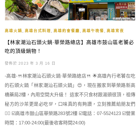
,
,
,
,
高雄火鍋
高雄台式料理
高雄約會餐廳
高雄午晚餐
高雄宵夜
【林家潮汕石頭火鍋·華榮路總店】高雄市鼓山區老饕必
吃的頂級鍋物！
發佈於 2023 年 3 月 16 日
-高雄-🍴林家潮汕石頭火鍋·華榮路總店🍴 🌟高雄內行老饕在吃
的石頭火鍋「林家潮汕石頭火鍋」😍，現在搬家到華榮路新高
橋藥局2樓，內用空間大升級！ 這家不只食材跟湯頭很頂，祖傳
秘方的沙茶更是必吃💯，口味真的有夠讚，立刻推薦給朋友們
👍🏻 ☑️高雄市鼓山區華榮路283號2樓 ☑️電話：07-5524123 ☑️營業
時間：17:00-24:00(最後收客時間24:00)