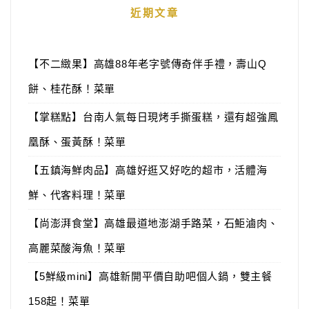
近期文章
【不二緻果】高雄88年老字號傳奇伴手禮，壽山Q
餅、桂花酥！菜單
【掌糕點】台南人氣每日現烤手撕蛋糕，還有超強鳳
凰酥、蛋黃酥！菜單
【五鎮海鮮肉品】高雄好逛又好吃的超市，活體海
鮮、代客料理！菜單
【尚澎湃食堂】高雄最道地澎湖手路菜，石鮔滷肉、
高麗菜酸海魚！菜單
【5鮮級mini】高雄新開平價自助吧個人鍋，雙主餐
158起！菜單