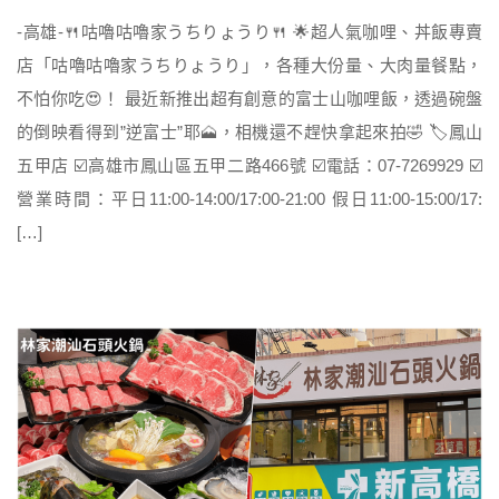
-高雄-🍴咕嚕咕嚕家うちりょうり🍴 🌟超人氣咖哩、丼飯專賣
店「咕嚕咕嚕家うちりょうり」，各種大份量、大肉量餐點，
不怕你吃😍！ 最近新推出超有創意的富士山咖哩飯，透過碗盤
的倒映看得到”逆富士”耶🗻，相機還不趕快拿起來拍🤣 🏷鳳山
五甲店 ☑️高雄市鳳山區五甲二路466號 ☑️電話：07-7269929 ☑️
營業時間：平日11:00-14:00/17:00-21:00 假日11:00-15:00/17:
[…]