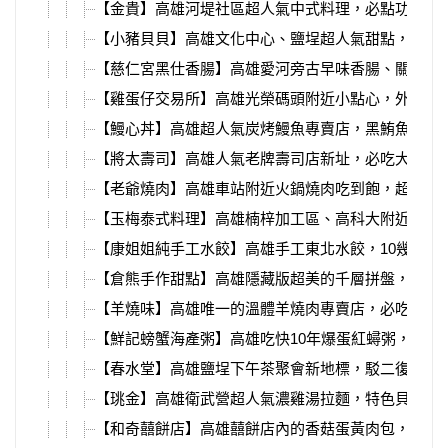
【金貴】高雄河堤社區超人氣中式料理，必點功夫菜
【小豬貝貝】高雄文化中心、鹽埕超人氣甜點，新鮮
【慈仁宮黑仕香腸】高雄愛河旁古早味香腸、關東煮
【雞蛋仔交易所】高雄光榮碼頭附近小點心，外皮香
【鰻心丼】高雄超人氣炭烤鰻魚專賣店，黑鮪魚季最
【將太壽司】高雄人氣老牌壽司店新址，必吃大塊魚
【老爺燒肉】高雄車站附近火鍋燒肉吃到飽，超多種
【玉梅泰式料理】高雄楠梓加工區、高科大附近，平
【康姐姐純手工水餃】高雄手工東北水餃，10幾種口
【倉熊手作甜點】高雄隱藏版超美的千層拼盤，超熱
【羊燒味】高雄唯一的溫體羊燒肉專賣店，必吃每日
【鮮記螃蟹海產粥】高雄吃快10年爆蛋紅蟳粥，百元
【春水堂】高雄鹽埕下午茶聚會新地標，駁二復古紅
【珧金】高雄衛武營超人氣濃雞湯拉麵，特色貝塩雞
【和奇囍餅店】高雄囍餅店內的香菇蛋黃肉包，在地