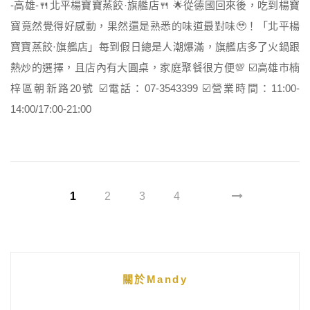
-高雄-🍴北平楊寶寶蒸餃·旗艦店🍴 🌟從德國回來後，吃到楊寶
寶竟然覺得好感動，果然還是熟悉的味道最對味🥹！「北平楊
寶寶蒸餃·旗艦店」每到假日總是人潮爆滿，旗艦店多了火鍋跟
熱炒的選擇，且店內有大圓桌，家庭聚餐很方便💯 ☑️高雄市楠
梓區朝新路20號 ☑️電話：07-3543399 ☑️營業時間：11:00-
14:00/17:00-21:00
1
2
3
4
關於Mandy