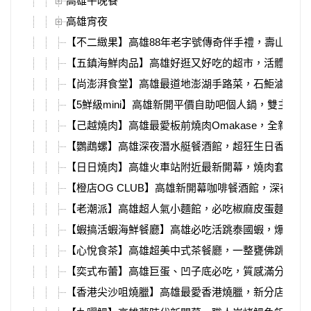
高雄午晚餐
高雄宵夜
【不二緻果】高雄88年老字號傳奇伴手禮，壽山Q餅
【五鎮海鮮肉品】高雄好逛又好吃的超市，活體海鮮
【尚澎湃食堂】高雄最道地澎湖手路菜，石鮔滷肉、
【5鮮級mini】高雄新開平價自助吧個人鍋，雙主餐1
【己越燒肉】高雄最愛板前燒肉Omakase，全新燒
【鸚鵡螺】高雄深夜潛水艇餐酒館，超狂生日香檳塔
【日日燒肉】高雄火車站附近最新開幕，燒肉套餐、
【橙店OG CLUB】高雄新開幕咖啡餐酒館，深夜直
【老潮派】高雄超人氣小麵館，必吃椒麻皮蛋麵、銷
【蝦搞活蝦海鮮餐廳】高雄必吃活跳泰國蝦，爆漿紅
【心悅食茶】高雄超美中式茶餐廳，一整甕佛跳牆用
【奕式布蕾】高雄巨蛋、凹子底必吃，質感滿分水果
【香港尖沙咀燒臘】高雄最愛香港燒臘，新分店必吃