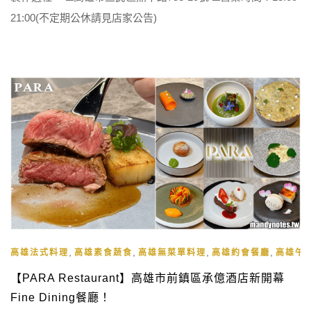
21:00(不定期公休請見店家公告)
,
,
,
,
高雄法式料理
高雄素食蔬食
高雄無菜單料理
高雄約會餐廳
高雄午
【PARA Restaurant】高雄市前鎮區承億酒店新開幕
Fine Dining餐廳！