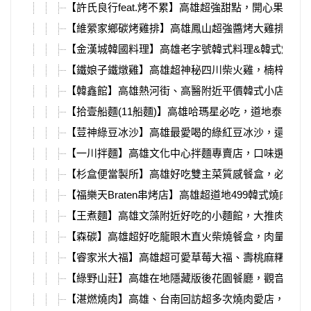
【許氏良行feat.烤不累】高雄超強甜點，開心果布蕾
【維縈家鄉碳烤雞排】高雄鳳山超強醬烤大雞排，先
【金漢城韓國料理】高雄老字號韓式料理&韓式燒肉
【鐵娘子鐵燉雞】高雄超神秘四川柴火雞，楠梓高科
【韓鑫館】高雄熱河街、高醫附近平價韓式小店，超
【拾壹船麵(11船麵)】高雄哈瑪星必吃，道地泰國船
【荳神綠豆冰沙】高雄最愛喝的綠紅豆冰沙，還可以
【一川拌麵】高雄文化中心拌麵專賣店，口味選擇超
【杉盒便當製所】高雄好吃雙主菜質感餐盒，必吃超
【福樂天Braten串烤店】高雄超道地499韓式燒肉吃
【王煮麵】高雄文藻附近好吃的小麵館，大推肉燥飯
【森碳】高雄超好吃龍眼木直火柴燒餐盒，肉量滿滿
【睿家米大福】高雄超可愛草莓大福、壽桃麻糬，祈
【綠野山莊】高雄在地隱藏版後花園餐廳，觀音山的
【湛燃燒肉】高雄、台南回訪超多次燒肉愛店，必吃