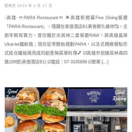
發佈於 2023 年 2 月 17 日
-高雄-🍴PARA Restaurant🍴 🌟高雄新開幕Fine Dining餐廳
「PARA Restaurant」，隱藏在承億酒店B1美食孵化基地🥰，主
廚年輕有實力，曾任職於米其林二星餐廳RAW，與高雄晶英
Ukai-tei鐵板燒；現在從零開始規劃PARA，以法式精緻餐點形
式結合鐵板燒而成的創意無菜單料理💕 ☑️高雄市前鎮區林森四
路189號(承億酒店B1) ☑️電話：07-3335898 ☑️營業 […]