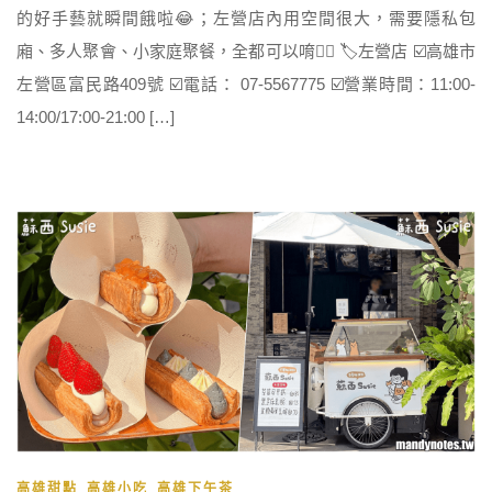
的好手藝就瞬間餓啦😂；左營店內用空間很大，需要隱私包
廂、多人聚會、小家庭聚餐，全都可以唷👍🏻 🏷左營店 ☑️高雄市
左營區富民路409號 ☑️電話： 07-5567775 ☑️營業時間：11:00-
14:00/17:00-21:00 […]
,
,
高雄甜點
高雄小吃
高雄下午茶