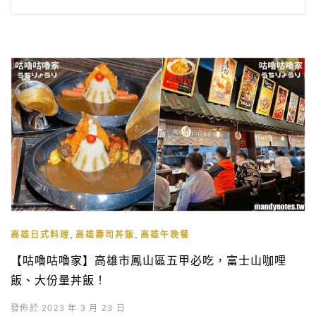
,
,
高雄日式料理
高雄壽司丼飯
高雄午晚餐
【咕嚕咕嚕家】高雄市鳳山區五甲必吃，富士山咖哩
飯、大份量丼飯！
發佈於 2023 年 3 月 23 日