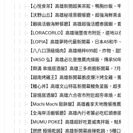
【心悅食茶】高雄新開超美茶館，鴨胸炒飯、甲子園
【沃野山丘】高雄秘境景觀餐廳，超強海鮮黑金義大
【蝦搞活蝦海鮮餐廳】高雄超強活體泰國蝦，套餐菜
【LORACORLO】高雄瑞豐夜市附近，道地以色列
【LOPIA】高雄夢時代最新開幕，日本A5和牛、和
【八八口頂級燒肉】高雄楠梓699起，炸物、甜點、
【VASO 弘】高雄必比登推薦肉燥飯，傳承50年經
【倒滿 串燒居酒屋】高雄三多商圈新開幕，7月握壽
【越南烤雞王】高雄新開幕脆皮爆汁烤全雞，獨家越
【鰻心丼】高雄文山特區新開幕鰻魚釜飯，超多料海
【容燒居酒屋】高雄六合夜市附近超夯串燒，超大塊
【Mochi Mochi 鬆餅屋】高雄義享天地晚餐推薦！菜
【全海岸活蝦餐廳】高雄內行老饕必吃紅頭泰國蝦，3
【MUMU POKE】高雄超好吃夏威夷拌飯，鮭魚酪
【燃燃 極燒乾鍋】高雄新開幕麻辣乾鍋，5種口味、