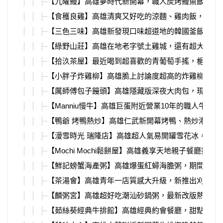
【九曜鰻】高雄夢時代新開幕，職人炭烤鰻魚飯、丼
【食穫良雞】高雄清爽又好吃的涼麵、雞肉飯，自製
【三色三味】高雄新發現口味超道地的韓國釜飯，小
【綠野山莊】高雄在地老字號土雞城，還有超大停車
【拾汣茶屋】最近喝到超喜歡的青葡萄手搖，梔茉青
【小胖子炸雞柳】高雄脆上討論度超高的炸雞柳，就
【厲師傅包子饅頭】高雄隱藏版深夜大肉包，現蒸出
【Manniu慢牛】高雄巨蛋附近營業10年的職人牛肉
【鴨爺 烤鴨熱炒】高雄仁武新開幕烤鴨、熱炒港點，
【漫雪時光 瑞隆店】高雄超人氣易開罐雪花冰，夏天
【Mochi Mochi鬆餅屋】高雄義享天地親子餐廳推薦
【鮮記螃蟹海產粥】高雄爆蛋紅蟳海膽粥，期間限定
【茶湯會】高雄青年一店質感大升級，新推出刈包、
【麟粥宮】高雄超好吃潮汕砂鍋粥，最新改版熱炒、
【茹絲葵經典牛排館】高雄經典約會餐廳，甜點必吃