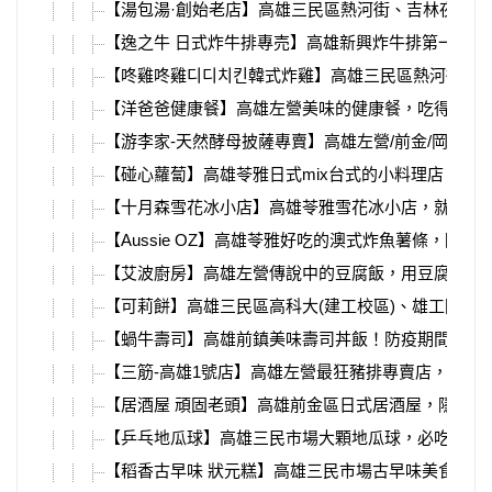
【湯包湯·創始老店】高雄三民區熱河街、吉林夜市
【逸之牛 日式炸牛排專売】高雄新興炸牛排第一品
【咚雞咚雞디디치킨韓式炸雞】高雄三民區熱河街、
【洋爸爸健康餐】高雄左營美味的健康餐，吃得到櫻
【游李家-天然酵母披薩專賣】高雄左營/前金/岡山
【碰心蘿蔔】高雄苓雅日式mix台式的小料理店，必吃
【十月森雪花冰小店】高雄苓雅雪花冰小店，就在苓
【Aussie OZ】高雄苓雅好吃的澳式炸魚薯條，
【艾波廚房】高雄左營傳說中的豆腐飯，用豆腐取代
【可莉餅】高雄三民區高科大(建工校區)、雄工附近
【蝸牛壽司】高雄前鎮美味壽司丼飯！防疫期間吃膩
【三筋-高雄1號店】高雄左營最狂豬排專賣店，”可
【居酒屋 頑固老頭】高雄前金區日式居酒屋，隱藏
【乒乓地瓜球】高雄三民市場大顆地瓜球，必吃銅板
【稻香古早味 狀元糕】高雄三民市場古早味美食，