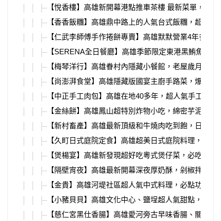
【悅香樓】高雄新開幕港點推車茶樓 最新菜單，必吃
【香香飯糰】高雄鼎中路上的人氣台式飯糰，超多種
【仁武李師傅手作捲餅專賣】高雄默默營業4年多的
【SERENA全日餐廳】高雄季節限定東港黑鮪魚Buffe
【梅琴洋行】高雄眷村內隱藏小餐館，老屋歲月、懷
【尚澎湃食堂】高雄隱藏版國宴主廚手路菜，爆汁烤
【中正手工肉包】高雄在地40多年，超人氣手工包子
【金絲餅】高雄鳳山超特別炸物小吃，綿密芋泥蛋黃
【新村畜產】高雄最新頂級和牛燒肉吃到飽，日本牧
【久町日式庭院定食】高雄超美日式庭院料理，大樹
【煲楊宴】高雄新發現超好吃粵式煲仔菜，必吃鹹香
【隔壁宵夜】高雄最新開幕深夜厚奶酥，剁椒拌麵、
【金貴】高雄河堤社區超人氣中式料理，必點功夫菜
【小豬貝貝】高雄文化中心、鹽埕超人氣甜點，新鮮
【慈仁宮黑仕香腸】高雄愛河旁古早味香腸、關東煮