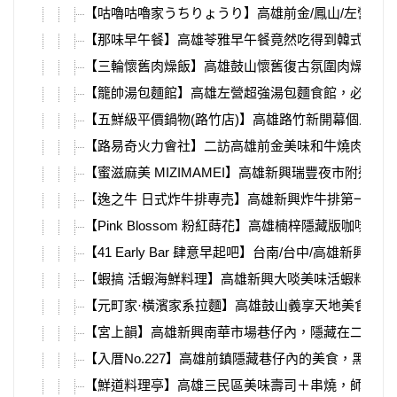
【咕嚕咕嚕家うちりょうり】高雄前金/鳳山/左營，
【那味早午餐】高雄苓雅早午餐竟然吃得到韓式餐點？
【三輪懷舊肉燥飯】高雄鼓山懷舊復古氛圍肉燥飯，
【籠帥湯包麵館】高雄左營超強湯包麵食館，必吃爆
【五鮮級平價鍋物(路竹店)】高雄路竹新開幕個人小
【路易奇火力會社】二訪高雄前金美味和牛燒肉，位
【蜜滋麻美 MIZIMAMEI】高雄新興瑞豐夜市附
【逸之牛 日式炸牛排專売】高雄新興炸牛排第一品
【Pink Blossom 粉紅蒔花】高雄楠梓隱藏版
【41 Early Bar 肆意早起吧】台南/台中/
【蝦搞 活蝦海鮮料理】高雄新興大啖美味活蝦料理
【元町家·橫濱家系拉麵】高雄鼓山義享天地美食推薦
【宮上韻】高雄新興南華市場巷仔內，隱藏在二樓的
【入厝No.227】高雄前鎮隱藏巷仔內的美食，黑
【鮮道料理亭】高雄三民區美味壽司＋串燒，師傅現