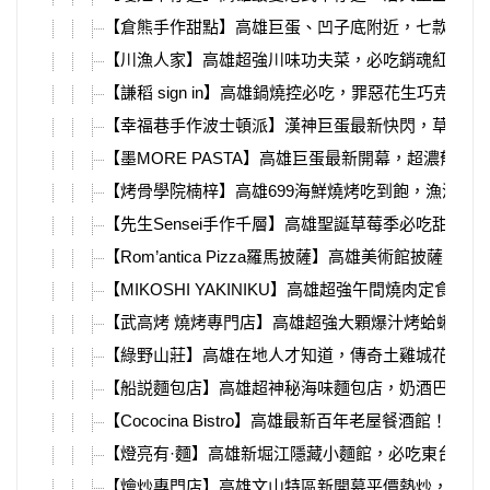
【倉熊手作甜點】高雄巨蛋、凹子底附近，七款超強
【川漁人家】高雄超強川味功夫菜，必吃銷魂紅燒肉
【謙稻 sign in】高雄鍋燒控必吃，罪惡花生巧克力
【幸福巷手作波士頓派】漢神巨蛋最新快閃，草莓控
【墨MORE PASTA】高雄巨蛋最新開幕，超濃郁蝦
【烤骨學院楠梓】高雄699海鮮燒烤吃到飽，漁港直
【先生Sensei手作千層】高雄聖誕草莓季必吃甜點
【Rom’antica Pizza羅馬披薩】高雄美術館披薩！菜
【MIKOSHI YAKINIKU】高雄超強午間燒肉定食！菜
【武高烤 燒烤專門店】高雄超強大顆爆汁烤蛤蜊，必
【綠野山莊】高雄在地人才知道，傳奇土雞城花園餐
【船説麵包店】高雄超神秘海味麵包店，奶酒巴斯克
【Cococina Bistro】高雄最新百年老屋餐酒館！菜單
【燈亮有·麵】高雄新堀江隱藏小麵館，必吃東台魚湯
【燴炒專門店】高雄文山特區新開幕平價熱炒，必吃