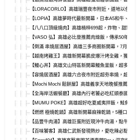
【LORACORLO】高雄瑞豐夜市附近，道地以色列
【LOPIA】高雄夢時代最新開幕，日本A5和牛、和
【八八口頂級燒肉】高雄楠梓699起，炸物、甜點、
【VASO 弘】高雄必比登推薦肉燥飯，傳承50年經
【倒滿 串燒居酒屋】高雄三多商圈新開幕，7月握壽
【越南烤雞王】高雄新開幕脆皮爆汁烤全雞，獨家越
【鰻心丼】高雄文山特區新開幕鰻魚釜飯，超多料海
【容燒居酒屋】高雄六合夜市附近超夯串燒，超大塊
【Mochi Mochi 鬆餅屋】高雄義享天地晚餐推薦！菜
【全海岸活蝦餐廳】高雄內行老饕必吃紅頭泰國蝦，3
【MUMU POKE】高雄超好吃夏威夷拌飯，鮭魚酪
【燃燃 極燒乾鍋】高雄新開幕麻辣乾鍋，5種口味、
【品豐牛肉湯】高雄巨蛋附近現沖牛肉湯，點牛肉湯
【百味饕客】高雄仁武新發現熱炒，愛吃辣必點烤魚