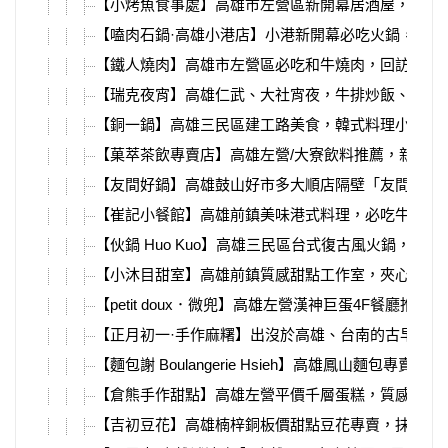
【小烤魚食事處】高雄市左營區新開幕居酒屋，超強熱
【嗑肉石鍋·高雄小港店】小港新開幕必吃火鍋，超豐
【鐵人燒肉】高雄市左營區必吃和牛燒肉，回訪N次
【瑞克夜宵】高雄仁武、大社宵夜，牛排炒飯、海鮮炒
【銅一鍋】高雄三民區建工路美食，韓式料理小火鍋
【菓萃茶飲專賣店】高雄左營/大寮飲料推薦，新鮮
【友間好鍋】高雄鼓山好市多大順店隔壁「友間好鍋
【崔記小餐館】高雄前鎮美味港式料理，必吃牛肉滑
【伙鍋 Huo Kuo】高雄三民區台式復古風火鍋，
【小沐目甜室】高雄前鎮質感甜點工作室，夾心餅乾
【petit doux．微兜】高雄左營漢神巨蛋4F餐
【正月初一·手作麻糬】出沒於高雄、台南的古早味
【麵包謝 Boulangerie Hsieh】高雄鳳山
【倉熊手作甜點】高雄左營平價千層蛋糕，質感千層
【吉初豆花】高雄楠梓銅板價甜點豆花專賣，抹茶控