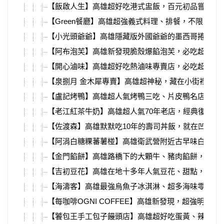
【飯啟人生】高雄超好吃港式盅飯，百元初品嘗粵菜
【Green餐廳】高雄超強義式料理、排餐，不限時不
【小光頭爺爺】高雄隱藏版外國爺爺的墨西哥捲餅，
【阿布泡芙】高雄新發現脆殼爆餡泡芙，必吃超特別
【開心滷味】高雄超好吃熱滷味專賣店，必吃超入味
【泉捌月 金木犀專賣】高雄超神秘，藏在小街裡的桂
【盧記烤鴨】高雄超人氣烤鴨三吃、片皮鴨名店，鳥松
【老江紅茶牛奶】高雄超人氣70年老店，經典復刻檸
【佐渡森】高雄默默吃10年的壽司丼飯，就在凹子底
【阿涓白糖粿蕃薯椪】高雄衛武營附近古早味白糖粿
【金門餡餅】高雄路橋下的大顆牛、豬肉餡餅，一不
【吉初豆花】高雄在地十多年人氣豆花、甜點，必吃
【海濤客】高雄最強烏魚子冰淇淋、超多海味零食伴
【每咖啡OGNI COFFEE】高雄新發現，超強明太
【饕包王手工包子饅頭店】高雄超好吃蛋黃、辣味肉