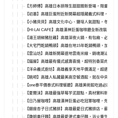
【方師傅】高雄日本排隊生甜甜圈新登場，限量出爐
【初墨】高雄巨蛋附近新開幕超隱藏義式料理，義大
【小豬貝貝】高雄文化中心、鹽埕人氣甜點，冬天必
【HI-LAI CAFE】高雄漢神巨蛋咖啡廳全新改裝回歸
【湯王胡椒豬肚雞】高雄深夜火鍋，有包廂、必吃銷
【大宅門乾鍋鴨頭】高雄在地15年乾鍋鴨頭，加入高
【雲汕坊】高雄新開幕道地雲南米線、銷魂潮汕麵，
【錨屋】高雄最有儀式感壽喜燒，超特別香菜肉塔、
【洋朵義式廚坊】高雄義享天地平價滿足，超適合聚
【眺吧】高雄人私藏最美高空餐酒館，就在中央公園
【one泰平價泰式料理餐廳】高雄美術館吃過必回訪
【夏爾沫】高雄最強草莓芋泥甜點，真材實料新鮮大
【日乃屋咖哩】高雄漢神巨蛋必吃冠軍咖哩，先甜後
【銀座杏子日式豬排】高雄最愛日式豬排店，最新龍
【瓊姐車仔麵】高雄最愛港式車仔麵，浴火重生在建