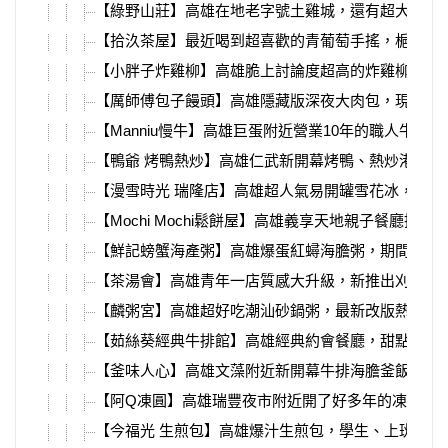
【綠野山莊】高雄在地老字號土雞城，還有超大停車
【拾汣茶屋】最近喝到超喜歡的青葡萄手搖，梔茉青
【小胖子炸雞柳】高雄脆上討論度超高的炸雞柳，就
【厲師傅包子饅頭】高雄隱藏版深夜大肉包，現蒸出
【Manniu慢牛】高雄巨蛋附近營業10年的職人牛肉
【鴨爺 烤鴨熱炒】高雄仁武新開幕烤鴨、熱炒港點，
【漫雪時光 瑞隆店】高雄超人氣易開罐雪花冰，夏天
【Mochi Mochi鬆餅屋】高雄義享天地親子餐廳推薦
【鮮記螃蟹海產粥】高雄爆蛋紅蟳海膽粥，期間限定
【茶湯會】高雄青年一店質感大升級，新推出刈包、
【麟粥宮】高雄超好吃潮汕砂鍋粥，最新改版熱炒、
【茹絲葵經典牛排館】高雄經典約會餐廳，甜點必吃
【釜味人心】高雄文藻附近新開幕牛排海膽釜飯，濃
【阿Q凍圓】高雄瑞豐夜市附近開了好多年的凍圓，
【今福光 生煎包】高雄爆汁生煎包，學生、上班族的