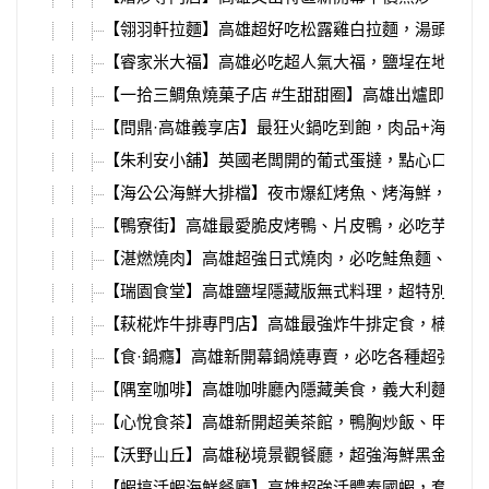
【翎羽軒拉麵】高雄超好吃松露雞白拉麵，湯頭喝完
【睿家米大福】高雄必吃超人氣大福，鹽埕在地老店
【一拾三鯛魚燒菓子店 #生甜甜圈】高雄出爐即秒殺
【問鼎·高雄義享店】最狂火鍋吃到飽，肉品+海鮮+9
【朱利安小舖】英國老闆開的葡式蛋撻，點心口味選
【海公公海鮮大排檔】夜市爆紅烤魚、烤海鮮，胡椒
【鴨寮街】高雄最愛脆皮烤鴨、片皮鴨，必吃芋頭鴨
【湛燃燒肉】高雄超強日式燒肉，必吃鮭魚麵、挽肉
【瑞園食堂】高雄鹽埕隱藏版無式料理，超特別台式
【萩椛炸牛排專門店】高雄最強炸牛排定食，楠梓店
【食·鍋癮】高雄新開幕鍋燒專賣，必吃各種超強小菜
【隅室咖啡】高雄咖啡廳內隱藏美食，義大利麵、晚
【心悅食茶】高雄新開超美茶館，鴨胸炒飯、甲子園
【沃野山丘】高雄秘境景觀餐廳，超強海鮮黑金義大
【蝦搞活蝦海鮮餐廳】高雄超強活體泰國蝦，套餐菜