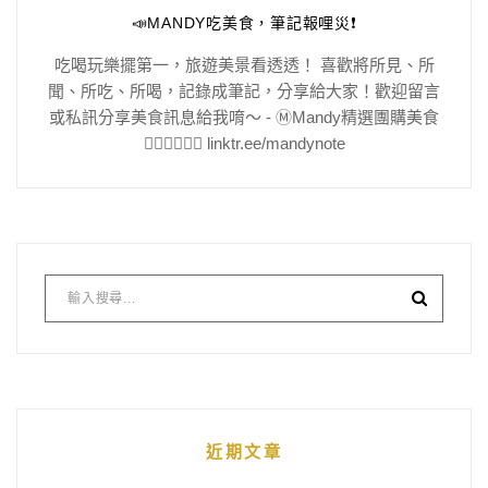
📣MANDY吃美食，筆記報哩災❗️
吃喝玩樂擺第一，旅遊美景看透透！ 喜歡將所見、所
聞、所吃、所喝，記錄成筆記，分享給大家！歡迎留言
或私訊分享美食訊息給我唷～ - Ⓜ️Mandy精選團購美食
👇🏻👇🏻👇🏻 linktr.ee/mandynote
近期文章