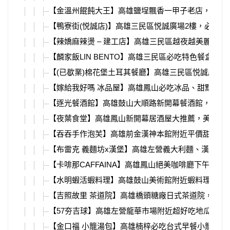
【金溫州餛飩大王】高雄鹽埕飄香一甲子老店，必吃
【鴨寮街(悦誠店)】高雄三民區悦誠廣場2樓，必吃
【辣嬌麻辣燙 – 建工店】高雄三民區越夜越美麗，
【麟家飯LIN BENTO】高雄三民區必吃特色餐盒
【(已歇業)棉花堡土耳其餐廳】高雄三民區悦誠廣場
【嫁給我好嗎 冰品屋】高雄鳳山必吃冰品、甜點，台
【逐光餐酒館】高雄鼓山大順路新開幕餐酒館，推薦坐吧
【夜葉食堂】高雄鳳山新開幕居酒屋大推薦，美味燒
【吞吞手作泡芙】高雄前金漢神本館附近平價甜點，
【布雷克 義麵坊x漢堡】高雄左營義大利麵、漢堡推薦
【卡啡那CAFFAINA】高雄鳳山絕美咖啡廳下午
【水明蝦活蝦料理】高雄鼓山美術館附近蝦料理推薦
【吉照故里 茶道院】高雄橋頭糖廠日式茶道院，翻
【57夯吉球】高雄左營龍華市場附近超好吃地瓜球，
【金口福 小籠湯包】高雄楠梓必吃台式早餐小籠包，