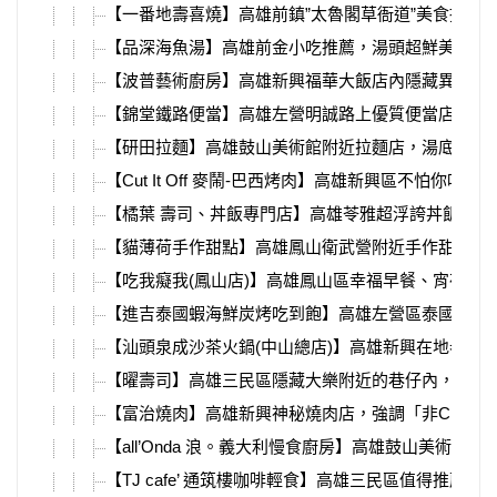
【一番地壽喜燒】高雄前鎮”太魯閣草衙道”美食推薦，超
【品深海魚湯】高雄前金小吃推薦，湯頭超鮮美「鱸
【波普藝術廚房】高雄新興福華大飯店內隱藏異國料理
【錦堂鐵路便當】高雄左營明誠路上優質便當店，肉
【研田拉麵】高雄鼓山美術館附近拉麵店，湯底使用「
【Cut It Off 麥鬧-巴西烤肉】高雄新興區不怕
【橘葉 壽司、丼飯專門店】高雄苓雅超浮誇丼飯，
【貓薄荷手作甜點】高雄鳳山衛武營附近手作甜點，
【吃我癡我(鳳山店)】高雄鳳山區幸福早餐、宵夜組
【進吉泰國蝦海鮮炭烤吃到飽】高雄左營區泰國活蝦
【汕頭泉成沙茶火鍋(中山總店)】高雄新興在地老味道
【曜壽司】高雄三民區隱藏大樂附近的巷仔內，大份
【富治燒肉】高雄新興神秘燒肉店，強調「非CP值
【all’Onda 浪。義大利慢食廚房】高雄鼓山美
【TJ cafe’ 通筑樓咖啡輕食】高雄三民區值得