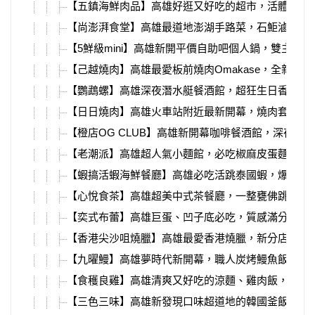
【五鎮海鮮肉品】高雄好逛又好吃的超市，活體海鮮
【尚澎湃食堂】高雄最道地澎湖手路菜，石鮔滷肉、
【5鮮級mini】高雄新開平價自助吧個人鍋，雙主餐1
【己越燒肉】高雄最愛板前燒肉Omakase，全新燒
【鸚鵡螺】高雄深夜潛水艇餐酒館，超狂生日香檳塔
【日日燒肉】高雄火車站附近最新開幕，燒肉套餐、
【橙店OG CLUB】高雄新開幕咖啡餐酒館，深夜直
【老潮派】高雄超人氣小麵館，必吃椒麻皮蛋麵、銷
【蝦搞活蝦海鮮餐廳】高雄必吃活跳泰國蝦，爆漿紅
【心悅食茶】高雄超美中式茶餐廳，一整甕佛跳牆用
【奕式布蕾】高雄巨蛋、凹子底必吃，質感滿分水果
【香港尖沙咀燒臘】高雄最愛香港燒臘，新分店必吃
【九曜鰻】高雄夢時代新開幕，職人炭烤鰻魚飯、丼
【食穫良雞】高雄清爽又好吃的涼麵、雞肉飯，自製
【三色三味】高雄新發現口味超道地的韓國釜飯，小