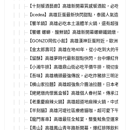
【十刻餐酒藝廊】高雄新開幕質感餐酒館，必吃超強
【icedea】高雄巨蛋最新快閃甜點，泰國人氣造型冰
【饗羊鍋】高雄必吃本土溫體羊火鍋，還有超強烤雞
【饗螺 螺螄．酸鮮鍋】高雄新開幕螺螄鐵鍋燉，必吃
【GONZO岡佐小館】高雄漢神巨蛋附近，歐洲主廚
【金太郎壽司】高雄在地40年，從小吃到大的平價壽
【留酥】高雄夢時代最新甜點快閃，台中爆紅伴手禮
【小湘牛排】高雄鼎山街必吃平價牛排，現切安格斯
【吾味】高雄橋頭最強傳說，必吃炸豬排三明治、小
【橫山家拉麵】高雄超強魚介醬油拉麵，日本老闆開
【姥姥燉肉懷舊盒餐】高雄個人眷村菜，傳承江浙姥
【老重慶麻辣火鍋】高雄超道地麻辣火鍋，中式裝潢
【半刻貓】高雄河堤社區療癒貓咖，超可愛下午茶組
【龍門客串】高雄最狂全鮭宴，整隻鮭魚空運來台、
【青山】高雄鳳山青年路新開幕，爆紅排隊飲料店、