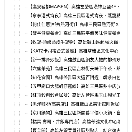
【邁泉豬排MAiSEN】高雄左營區漢神巨蛋4F，
【寧寧港式宵夜】高雄三民區港式宵夜，蒸籠點心一
【何佳佳蔥油餅(熱河街)】高雄三民區熱河街Ｘ吉林
【飯谷健康餐盒】高雄三民區平價美味健康餐盒，超
【牧鍋-頂級熟成牛鍋物】高雄鼓山區超強火鍋，頂
【KATZ卡司複合式餐廳】高雄苓雅區文化中心、高
【新一排骨炒飯】高雄鼓山區網友大推的排骨炒飯，
【六盛茶苑】高雄三民區吉林街美味下午茶，熱呼呼
【知花食間】高雄苓雅區大遠百附近，韓系白色網美
【五甲廟口大腸蚵仔麵線】高雄三民區鼎中店(文藻附
【紅頂穀創穀倉咖啡】高雄左營區馬玉山觀光工廠內
【黑浮咖啡(高美店)】高雄鼓山區美術館附近咖啡廳
【京川鍋物】高雄三民區新開幕平價小火鍋，自助吧
【橘葉 壽司、丼飯專門店】高雄苓雅文化中心附近
【夏全開】高雄左營果貿社區甜點店，結合復古老照