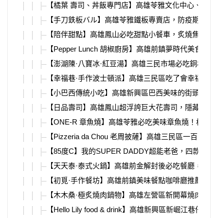
【橘葉 壽司、丼飯專門店】高雄苓雅文化中心、高
【手刀鉄板バル】高雄苓雅鐵板專賣店，防疫期間特
【陪伴甜點】高雄鳳山必吃甜點小餐車，炙燒焦糖烤
【Pepper Lunch 胡椒廚房】高雄前鎮夢時代
【澎湖陳·八寶冰·紅豆湯】高雄三民市場必吃銅板美
【幸福巷·手作波士頓派】高雄三民區吃了會幸福的波
【小巴西傳統小吃】高雄新興區巴西美味的街頭小吃
【日品壽司】高雄鳳山超浮誇巨大花壽司，隱藏在大
【ONE-R 章魚燒】高雄苓雅必吃美味章魚燒！松
【Pizzeria da Chou 老周披薩】高雄三民
【85度C】我的SUPER DADDY超能老爸，四款
【天天泰·泰式火鍋】高雄前金解封後必吃餐廳，高雄
【初覓·手作餐坊】高雄前鎮美味餐點咖啡廳推薦，疫
【木木桑·極炙燒肉鍋物】高雄左營區新開幕燒肉鍋
【Hello Lily food & drink】高雄新興區