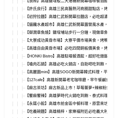
【浪際】高雄鹽埕駁二大港橋新開幕咖啡餐酒館，菜
【許氏良行】高雄三民高醫熱河商圈甜點店，烤布蕾
【初狩拉麵】高雄仁武新開幕拉麵店，必吃超濃郁蝦
【貓饞水產超市】高雄仁武新開幕露營風水產，代客
【御澗章魚燒】鹽埕埔站步行一分鐘，現做章魚燒，
【大寮成功黃昏市場】大寮平價市場美食，烤鴨、壽
【高雄自由黃昏市場】必吃四間銅板價美食，烤飯糰
【HONKI Bistro】高雄駐唱餐酒館，超好吃燉飯、
【嗑肉石鍋】高雄必吃火鍋店，自助吧吃到飽，大肉
【高麗園mini】高雄SOGO新開幕韓式料理，平價銅
【127cafe】高雄新開幕老宅咖啡廳，早午餐鹹食、
【麻古茶坊】麻古新品上市！草莓蕾夢+辣椒粉氣泡
【饗麻饗辣】高雄夢時代火鍋吃到飽、泰式料理、螃
【永筵小館】高雄市前金區中餐料理，原雲來坊，必比
【吃義碗麵】高雄楠梓，家樂福附近必吃義大利麵、piz