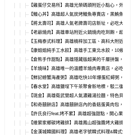
【雞蛋仔交易所】高雄光榮碼頭附近小點心，外皮香
【鰻心丼】高雄超人氣炭烤鰻魚專賣店，黑鮪魚季最
【將太壽司】高雄人氣老牌壽司店新址，必吃大塊魚
【老爺燒肉】高雄車站附近火鍋燒肉吃到飽，超多種
【玉梅泰式料理】高雄楠梓加工區、高科大附近，平
【康姐姐純手工水餃】高雄手工東北水餃，10幾種口
【倉熊手作甜點】高雄隱藏版超美的千層拼盤，超熱
【羊燒味】高雄唯一的溫體羊燒肉專賣店，必吃每日
【鮮記螃蟹海產粥】高雄吃快10年爆蛋紅蟳粥，百元
【春水堂】高雄鹽埕下午茶聚會新地標，駁二復古紅
【珧金】高雄衛武營超人氣濃雞湯拉麵，特色貝塩雞
【和奇囍餅店】高雄囍餅店內的香菇蛋黃肉包，在地
【許氏良行feat.烤不累】高雄超強甜點，開心果布蕾
【維縈家鄉碳烤雞排】高雄鳳山超強醬烤大雞排，先
【金漢城韓國料理】高雄老字號韓式料理&韓式燒肉