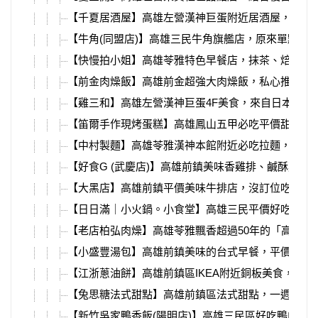
【千夏居酒屋】高雄左營漢神巨蛋附近居酒屋，絕對
【牛角(同盟店)】高雄三民牛角旗艦店，原來單點比
【快慢拍小姐】高雄苓雅特色早餐店，抹茶、焙茶蛋
【前金肉燥飯】高雄前金超強大肉燥飯，私心推薦高
【雞三和】高雄左營漢神巨蛋4F美食，來自日本名
【笛爾手作現烤蛋糕】高雄鳳山五甲必吃平價甜點，
【中村製麵】高雄苓雅漢神本館附近必吃拉麵，被網
【好食G (武慶店)】高雄前鎮美味香雞排、鹹酥雞
【大黑店】高雄前鎮平價美味牛排店，沒訂位吃不到！推
【日日滿｜小火鍋。小食堂】高雄三民平價好吃小火
【老店柏弘肉燥】高雄苓雅飄香超過50年的「高雄
【小盛豐湯包】高雄前鎮美味的台式早餐，平價超大
【江浙蔥油餅】高雄前鎮區IKEA附近銅板美食，上
【兔思糖法式甜點】高雄前鎮區法式甜點，一週只營
【新竹吳家鴨香飯(陽明店)】高雄三民區好吃鴨肉飯