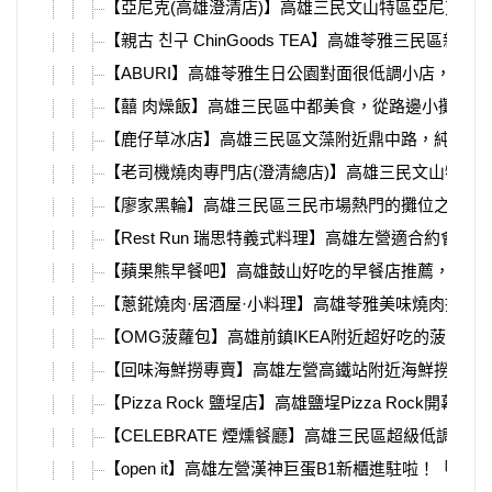
【亞尼克(高雄澄清店)】高雄三民文山特區亞尼克盛
【親古 친구 ChinGoods TEA】高雄苓雅三
【ABURI】高雄苓雅生日公園對面很低調小店，坐
【囍 肉燥飯】高雄三民區中都美食，從路邊小攤車
【鹿仔草冰店】高雄三民區文藻附近鼎中路，純天然
【老司機燒肉專門店(澄清總店)】高雄三民文山特區
【廖家黑輪】高雄三民區三民市場熱門的攤位之一，
【Rest Run 瑞思特義式料理】高雄左營適合約
【蘋果熊早餐吧】高雄鼓山好吃的早餐店推薦，終於
【蔥錵燒肉·居酒屋·小料理】高雄苓雅美味燒肉推薦
【OMG菠蘿包】高雄前鎮IKEA附近超好吃的菠蘿
【回味海鮮撈專賣】高雄左營高鐵站附近海鮮撈專賣
【Pizza Rock 鹽埕店】高雄鹽埕Pizza R
【CELEBRATE 煙燻餐廳】高雄三民區超級低調
【open it】高雄左營漢神巨蛋B1新櫃進駐啦！「o