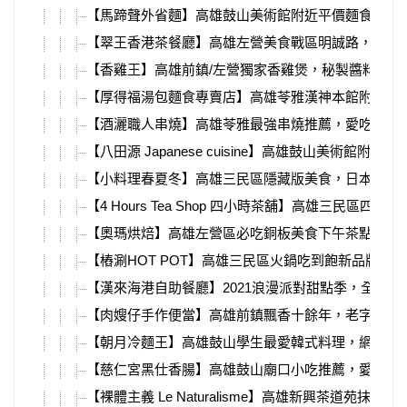
【馬蹄聲外省麵】高雄鼓山美術館附近平價麵食館，
【翠王香港茶餐廳】高雄左營美食戰區明誠路，道地
【香雞王】高雄前鎮/左營獨家香雞煲，秘製醬料＋
【厚得福湯包麵食專賣店】高雄苓雅漢神本館附近人
【酒灑職人串燒】高雄苓雅最強串燒推薦，愛吃串燒
【八田源 Japanese cuisine】高雄鼓山美
【小料理春夏冬】高雄三民區隱藏版美食，日本師傅
【4 Hours Tea Shop 四小時茶舖】高雄三
【奧瑪烘焙】高雄左營區必吃銅板美食下午茶點心，日本
【樁涮HOT POT】高雄三民區火鍋吃到飽新品牌，
【漢來海港自助餐廳】2021浪漫派對甜點季，全台
【肉嫂仔手作便當】高雄前鎮飄香十餘年，老字號便當
【朝月冷麵王】高雄鼓山學生最愛韓式料理，網友推
【慈仁宮黑仕香腸】高雄鼓山廟口小吃推薦，愛河旁
【裸體主義 Le Naturalisme】高雄新興茶道