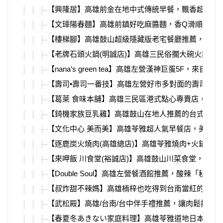
【興隆居】高雄前金在地中式傳統早餐，飄香超過一
【文璋陽春麵】高雄前鎮好吃麻醬麵，香Q滑順的細
【樓梯腳】高雄鼓山超級隱藏版老宅餐廳推薦，超濃
【老牌石頭火鍋(明誠店)】高雄三民俗擱大碗火鍋推
【nana’s green tea】高雄左營漢神巨蛋5
【壽司•壽司一番技】高雄左營好市多對面的壽司店，
【葛萊 食味本舖】高雄三民區港式點心專賣店，河
【錡機家族豆乳雞】高雄鼓山在地人推薦的台式下午
【文化中心 美而美】高雄苓雅超人氣早餐店，美而
【逐鹿炭火燒肉(高雄總店)】高雄苓雅燒肉+火鍋吃到飽推
【來呷飯 川食堂(裕誠店)】高雄鼓山川菜食堂，白
【Double Soul】高雄左營餐酒館推薦，酸辣「
【叔炸甜不辣媽】高雄楠梓也吃得到台南當紅的人氣
【武松殿】高雄/台南/台中伴手禮推薦，讓肉鬆控吃上
【春夏冬あきない家庭料理】高雄苓雅道地日本家庭