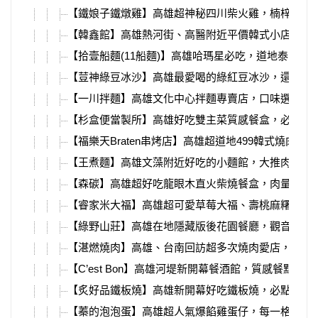
【鐵娘子鐵燉雞】高雄超神秘四川柴火雞，楠梓高科
【韓鑫館】高雄熱河街、高醫附近平價韓式小店，超
【拾壹船麵(11船麵)】高雄哈瑪星必吃，道地泰國船
【荳神綠豆冰沙】高雄最愛喝的綠紅豆冰沙，還可以
【一川拌麵】高雄文化中心拌麵專賣店，口味選擇超
【杉盒便當製所】高雄好吃雙主菜質感餐盒，必吃超
【福樂天Braten串烤店】高雄超道地499韓式燒肉吃
【王煮麵】高雄文藻附近好吃的小麵館，大推肉燥飯
【森碳】高雄超好吃龍眼木直火柴燒餐盒，肉量滿滿
【睿家米大福】高雄超可愛草莓大福、壽桃麻糬，祈
【綠野山莊】高雄在地隱藏版後花園餐廳，觀音山的
【湛燃燒肉】高雄、台南回訪超多次燒肉愛店，必吃
【C’est Bon】高雄河堤新開幕餐酒館，質感餐點、
【炙好品鐵板燒】高雄新開幕好吃鐵板燒，必點雙人
【蓁的泡泡蛋】高雄超人氣爆餡雞蛋仔，每一格餡料