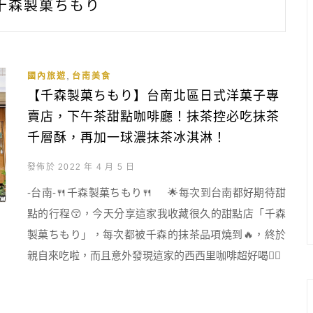
千森製菓ちもり
,
國內旅遊
台南美食
【千森製菓ちもり】台南北區日式洋菓子專
賣店，下午茶甜點咖啡廳！抹茶控必吃抹茶
千層酥，再加一球濃抹茶冰淇淋！
發佈於 2022 年 4 月 5 日
-台南-🍴千森製菓ちもり🍴 🌟每次到台南都好期待甜
點的行程😚，今天分享這家我收藏很久的甜點店「千森
製菓ちもり」，每次都被千森的抹茶品項燒到🔥，終於
親自來吃啦，而且意外發現這家的西西里咖啡超好喝👍🏻