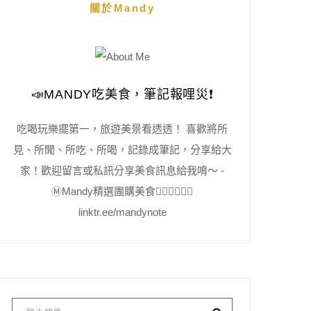
關於Mandy
📣MANDY吃美食，筆記報哩災❗️
吃喝玩樂擺第一，旅遊美景看透透！ 喜歡將所
見、所聞、所吃、所喝，記錄成筆記，分享給大
家！歡迎留言或私訊分享美食訊息給我唷～ -
Ⓜ️Mandy精選團購美食👇🏻👇🏻👇🏻
linktr.ee/mandynote