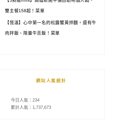
【5鮮級mini】高雄新開平價自助吧個人鍋，
雙主餐158起！菜單
【恆溫】心中第一名的松露蟹黃拌麵，還有牛
肉拌飯、限量牛舌飯！菜單
網站人氣統計
今日人氣：
234
累計人氣：
1,737,673