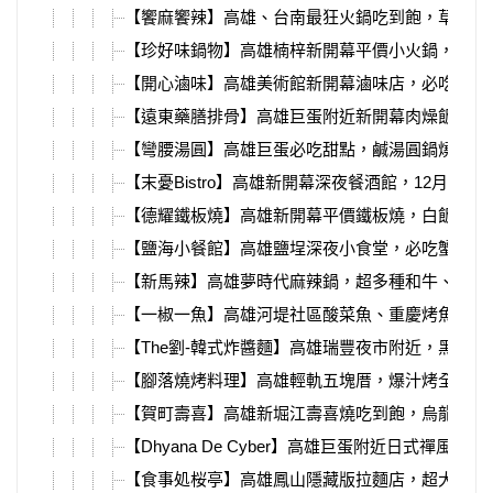
【饗麻饗辣】高雄、台南最狂火鍋吃到飽，草莓季
【珍好味鍋物】高雄楠梓新開幕平價小火鍋，大腸
【開心滷味】高雄美術館新開幕滷味店，必吃腱子
【遠東藥膳排骨】高雄巨蛋附近新開幕肉燥飯便當
【彎腰湯圓】高雄巨蛋必吃甜點，鹹湯圓鍋燒意麵
【末憂Bistro】高雄新開幕深夜餐酒館，12月聖誕
【德耀鐵板燒】高雄新開幕平價鐵板燒，白飯、飲
【鹽海小餐館】高雄鹽埕深夜小食堂，必吃蟹肉蛋
【新馬辣】高雄夢時代麻辣鍋，超多種和牛、海鮮
【一椒一魚】高雄河堤社區酸菜魚、重慶烤魚，除
【The劉-韓式炸醬麵】高雄瑞豐夜市附近，黑白
【腳落燒烤料理】高雄輕軌五塊厝，爆汁烤全雞、
【賀町壽喜】高雄新堀江壽喜燒吃到飽，烏龍麵、
【Dhyana De Cyber】高雄巨蛋附近日式禪風餐酒
【食事処桜亭】高雄鳳山隱藏版拉麵店，超大塊鮭