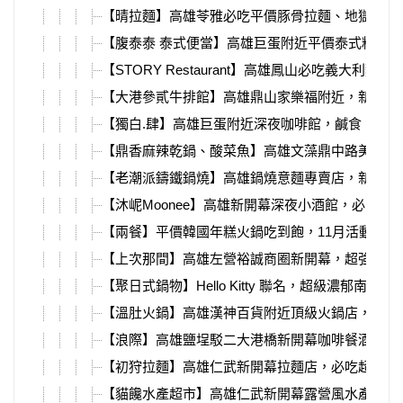
【晴拉麵】高雄苓雅必吃平價豚骨拉麵、地獄拉麵
【腹泰泰 泰式便當】高雄巨蛋附近平價泰式料理
【STORY Restaurant】高雄鳳山必吃義大利麵、
【大港參貳牛排館】高雄鼎山家樂福附近，新開幕
【獨白.肆】高雄巨蛋附近深夜咖啡館，鹹食、甜
【鼎香麻辣乾鍋、酸菜魚】高雄文藻鼎中路美食，
【老潮派鑄鐵鍋燒】高雄鍋燒意麵專賣店，新品個
【沐㞾Moonee】高雄新開幕深夜小酒館，必吃牛
【兩餐】平價韓國年糕火鍋吃到飽，11月活動4人同行
【上次那間】高雄左營裕誠商圈新開幕，超強串燒
【聚日式鍋物】Hello Kitty 聯名，超級濃郁南瓜
【溫肚火鍋】高雄漢神百貨附近頂級火鍋店，愛馬
【浪際】高雄鹽埕駁二大港橋新開幕咖啡餐酒館，
【初狩拉麵】高雄仁武新開幕拉麵店，必吃超濃郁
【貓饞水產超市】高雄仁武新開幕露營風水產，代