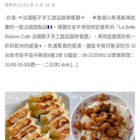
發佈於 2022 年 4 月 18 日
-台南-
🍴
法國鬍子手工甜品咖啡餐廳
🍴
🌟
每個小角落都美如
畫的一間法國甜點店
，隱藏在安平老街附近巷弄的「La Belle
Maison Cafe 法國鬍子手工甜品咖啡餐廳」，來到這邊真的有一
秒到歐洲的感覺
✈️
，充滿驚喜的裝潢、擺設令我印象深刻
😍
☑️
台南市安平區中興街6巷1號
☑️
電話：06-2235901
☑️
營業時間：
10:00-16:30(週一、二公休) &nb […]