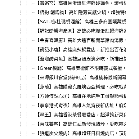
【麟粥宮】高雄巨蛋爆紅海鮮砂鍋粥，爆蛋紅蟳柱
【梧拘 創鍋物】高雄隱藏質感火鍋，超強特色鍋
【SATU莎杜璐餐酒館】高雄三多商圈隱藏餐廳，
【鮮記螃蟹海產粥】高雄必吃爆蛋紅蟳海鮮粥，海
【金春喜韓廚】高雄大遠百新開幕豬肉湯飯，必吃
【飢餓小唐】高雄麻辣鍋愛店，新推出百花油條、
【溜溜酸菜魚】高雄巨蛋周邊必吃，新推出超強麻
【Green餐廳】高雄美術館不限時義式餐廳，空間
【來呷飯川食堂(楠梓店)】高雄楠梓最新開幕，超
【莎曉】高雄隱藏克羅埃西亞料理，必吃戰斧豬、
【方師傅點心坊】高雄在地純手工母親節蛋糕，誠
【寧寧港式宵夜】高雄人氣宵夜新店址！麻奶煲、
【翠王】高雄香港茶餐廳愛店，超浮誇新菜色飛天
【百味饕客】高雄仁武新發現熱炒，愛吃辣必點烤
【狼道炭火燒肉】高雄超狂日料燒肉店，頂級食材