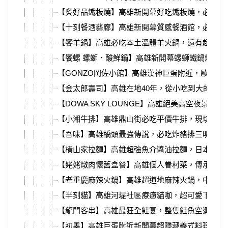
【炙好品鐵板燒】高雄新開幕好吃鐵板燒，必點雙
【十刻餐酒藝廊】高雄新開幕質感餐酒館，必吃超
【饗羊鍋】高雄必吃本土溫體羊火鍋，還有超強烤
【饗螺 螺螄．酸鮮鍋】高雄新開幕螺螄鐵鍋燉，
【GONZO岡佐小館】高雄漢神巨蛋附近，歐洲主
【金太郎壽司】高雄在地40年，從小吃到大的平價
【DOWA SKY LOUNGE】高雄絕美高空夜景餐
【小湘牛排】高雄鼎山街必吃平價牛排，現切安格
【吾味】高雄橋頭最強傳說，必吃炸豬排三明治、
【橫山家拉麵】高雄超強魚介醬油拉麵，日本老闆
【姥姥燉肉懷舊盒餐】高雄個人眷村菜，傳承江浙
【老重慶麻辣火鍋】高雄超道地麻辣火鍋，中式裝
【半刻貓】高雄河堤社區療癒貓咖，超可愛下午茶
【龍門客串】高雄最狂全鮭宴，整隻鮭魚空運來台
【初墨】高雄巨蛋附近新開幕超隱藏義式料理，義