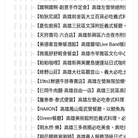
【踱啊踱啊·創意手作定食】高雄左營榮總附近新
【帕狄尼諾】高雄前金區大立百貨必吃義式料理，
【夏佐廚房】高雄三民區文藻附近義式餐廳，必吃
【天狩壽司·六合店】高雄新興區六合夜市附近，
【美德客音樂餐酒館】高雄鹽埕Live Band餐廳，
【微風舒舒輕食餐盒】高雄市苓雅區文化中心附近
【粕粕咖哩】高雄新興美麗島捷運站日式咖哩店，
【綠野山莊】高雄大社區觀音山、義大必吃土雞城
【19to1鮮選牛排專賣店】高雄左營無限加爆牛排
【仨岡牛肉麵·高雄自由一店】高雄三民區高醫、
【腹泰泰·泰式便當】高雄左營必吃泰式料理，超
【HAIION】高雄鳳山衛武營餐廳，以鯨魚為名的
【Green餐廳】高雄美術館附近義式料理，必吃超
【明水然·樂】高雄三多商圈必吃美食，爽吃龍蝦
【銅花精緻涮涮鍋】高雄專人服務頂級日式火鍋，