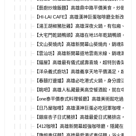
【藝廚炒燴飯麵】高雄鼎中路平價美食，炒飯、炒
【HI-LAI CAFE】高雄漢神巨蛋咖啡廳全新改裝
【湯王胡椒豬肚雞】高雄深夜火鍋，有包廂、必吃
【大宅門乾鍋鴨頭】高雄在地15年乾鍋鴨頭，加入
【文山葵燒肉】高雄新開幕山葵燒肉，銷魂蒜蝦飯
【雲汕坊】高雄新開幕道地雲南米線、銷魂潮汕麵
【錨屋】高雄最有儀式感壽喜燒，超特別香菜肉塔
【洋朵義式廚坊】高雄義享天地平價滿足，超適合
【春囍打邊爐】高雄必吃港式火鍋，身分證活動送
【眺吧】高雄人私藏最美高空餐酒館，就在中央公
【one泰平價泰式料理餐廳】高雄美術館吃過必回
【日乃屋咖哩】高雄漢神巨蛋必吃冠軍咖哩，先甜
【銀座杏子日式豬排】高雄最愛日式豬排店，最新
【412咖啡】高雄新開幕超強咖啡廳，隱藏在大立
【瓊姐車仔麵】高雄最愛港式車仔麵，浴火重生在