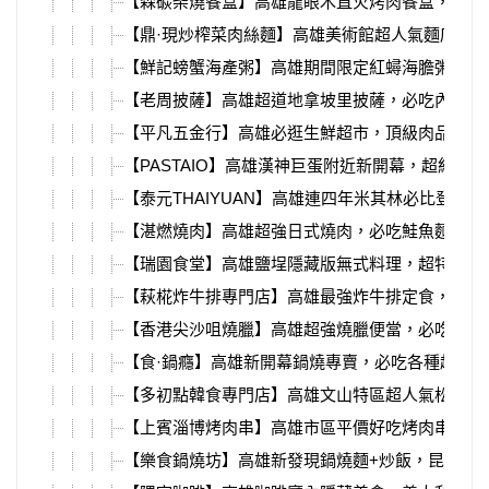
【森碳柴燒餐盒】高雄龍眼木直火烤肉餐盒，必吃
【鼎·現炒榨菜肉絲麵】高雄美術館超人氣麵店，
【鮮記螃蟹海產粥】高雄期間限定紅蟳海膽粥，必
【老周披薩】高雄超道地拿坡里披薩，必吃內用限
【平凡五金行】高雄必逛生鮮超市，頂級肉品海鮮
【PASTAIO】高雄漢神巨蛋附近新開幕，超紅手
【泰元THAIYUAN】高雄連四年米其林必比登推
【湛燃燒肉】高雄超強日式燒肉，必吃鮭魚麵、挽
【瑞園食堂】高雄鹽埕隱藏版無式料理，超特別台
【萩椛炸牛排專門店】高雄最強炸牛排定食，楠梓
【香港尖沙咀燒臘】高雄超強燒臘便當，必吃豉油
【食·鍋癮】高雄新開幕鍋燒專賣，必吃各種超強
【多初點韓食專門店】高雄文山特區超人氣松葉蟹
【上賓淄博烤肉串】高雄市區平價好吃烤肉串、鮮
【樂食鍋燒坊】高雄新發現鍋燒麵+炒飯，昆布、