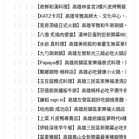
【奇鮮和漢料理】高雄林皇宮2樓片皮烤鴨餐廳，
【KATZ卡司】高雄苓雅高師大、文化中心，必吃
【覓奇頂級日式火鍋】高雄苓雅和牛涮涮鍋，魚子
【八億 炙燒肉便當】漢神巨蛋附近新開幕88元便
【水岩 真料理】高雄美術館約會慶生無菜單餐廳
【九勺涮涮鍋】高雄左營新光三越必吃火鍋店，滷
【Papaya泰】高雄前鎮區家樂福泰式料理，好喝
【飄鄉鍋物·楠梓店】高雄必吃健康小火鍋，原肉
【玉豆腐韓式料理】高雄三民區家樂福澄清店韓式
【芬德廚房鐵板牛排】高雄楠梓必吃平價牛排，內
【謙稻 sign in】高雄左營區超好吃鍋燒意麵，必
【哈肉鍋·成功店】高雄前鎮區家樂福火鍋店，自助吧
【上菜 片皮鴨專賣店】高雄前鎮區夢時代6樓新開
【伊娃深夜早午餐】高雄三民區新開幕必吃宵夜店
【富豪豬腳】高雄鳳山全新開幕最美豬腳簡餐店，