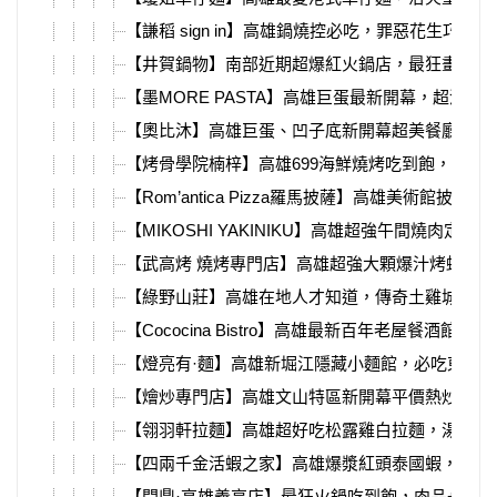
【謙稻 sign in】高雄鍋燒控必吃，罪惡花生巧克
【井賀鍋物】南部近期超爆紅火鍋店，最狂畫糖、
【墨MORE PASTA】高雄巨蛋最新開幕，超濃郁
【奧比沐】高雄巨蛋、凹子底新開幕超美餐廳，多
【烤骨學院楠梓】高雄699海鮮燒烤吃到飽，漁港
【Rom’antica Pizza羅馬披薩】高雄美術館披薩！
【MIKOSHI YAKINIKU】高雄超強午間燒肉定食
【武高烤 燒烤專門店】高雄超強大顆爆汁烤蛤蜊
【綠野山莊】高雄在地人才知道，傳奇土雞城花園
【Cococina Bistro】高雄最新百年老屋餐酒館！菜
【燈亮有·麵】高雄新堀江隱藏小麵館，必吃東台
【燴炒專門店】高雄文山特區新開幕平價熱炒，必
【翎羽軒拉麵】高雄超好吃松露雞白拉麵，湯頭喝
【四兩千金活蝦之家】高雄爆漿紅頭泰國蝦，金沙
【問鼎·高雄義享店】最狂火鍋吃到飽，肉品+海鮮