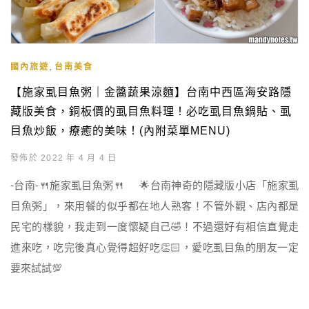
,
國內旅遊
台南美食
【施家虱目魚粥｜金醬蔬果涼麵】台南中西區海安路隱
藏版美食，銅板價的虱目魚料理！必吃虱目魚鍋貼、虱
目魚炒飯，療癒的美味！(內附菜單MENU)
發佈於 2022 年 4 月 4 日
-台南-🍴施家虱目魚粥🍴 🌟台南神奇的隱藏版小店「施家虱
目魚粥」，來用餐的似乎都在地人熟客！不管外觀、店內都是
民宅的樣貌，我走到一度懷疑自己🤣！不過還好有相信直覺走
進來吃，吃完後真心覺得超好吃👏🏻，愛吃虱目魚的朋友一定
要來試試💯