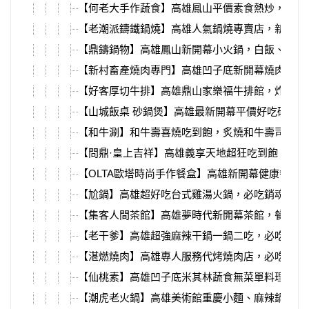
【何老大手作蔬食】高雄鳳山平價素食熱炒，經典
【老潮派鑄鐵鍋燒】高雄人氣鍋燒專賣店，新推出
【鼎鑄鍋物】高雄鳳山新開幕小火鍋，白飯、麵類
【新村畜產燒肉專門】高雄凹子底新開幕燒肉店，
【好客厚切牛排】高雄鼎山家樂福牛排館，炸雞、
【山城飯桌 砂鍋煲】高雄最新開幕平價好吃砂鍋
【和牛涮】和牛壽喜燒吃到飽，炙燒和牛壽司、和
【問鼎·皇上吉祥】高雄義享天地超狂吃到飽，16
【OLTA歐塔時尚手作餐盒】高雄新開幕健康餐盒
【尬鍋】高雄超好吃台式雞湯火鍋，必吃銷魂雞肉
【集客人間茶館】高雄夢時代新開幕茶館，餐點豐
【老干爹】高雄超強麻辣干鍋一鍋二吃，必吃新推
【湛燃燒肉】高雄專人服務代烤燒肉店，必吃鹿肉
【仙桃素】高雄凹子底米其林蔬食無菜單料理，頂
【潮虎老火鍋】高雄美術館重慶小麵、麻辣鍋，自