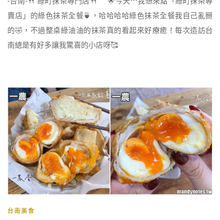
-台南-🍴 綠町抹茶專門店🍴 🌟今天⋯我想來點「綠町抹茶專
賣店」的綠色抹茶全餐🍵，哈哈哈哈綠色抹茶全餐我自己亂掰
的🤣，不過整桌綠油油的抹茶真的看起來好療癒！每次造訪台
南總是有好多讓我驚喜的小店呀🥰
台南美食