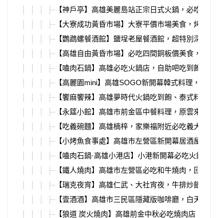
【神戶亭】高雄美麗島站正宗日式火鍋，必吃壽喜燒
【大寮成功黃昏市場】大寮平價市場美食，烤鴨、
【鸚鵡螺餐酒館】鹽埕老屋餐酒館，超特別深海潛
【高雄自由黃昏市場】必吃四間銅板價美食，烤飯
【嗑肉石鍋】高雄必吃火鍋店，自助吧吃到飽，大
【高麗園mini】高雄SOGO新開幕韓式料理，平
【饗麻饗辣】高雄夢時代火鍋吃到飽、泰式料理、
【永筵小館】高雄市前金區中餐料理，原雲來坊，必
【吃義碗麵】高雄楠梓，家樂福附近必吃義大利麵、pi
【小烤魚食事處】高雄市左營區新開幕居酒屋，超強
【嗑肉石鍋·高雄小港店】小港新開幕必吃火鍋，
【鐵人燒肉】高雄市左營區必吃和牛燒肉，回訪N
【瑞克夜宵】高雄仁武、大社宵夜，牛排炒飯、海鮮
【壹酒酒】高雄市三民區隱藏版咖啡廳，白天到深
【狼道 炭火燒肉】高雄前金中秋必吃燒肉店，活