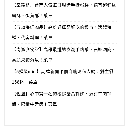
【掌糕點】台南人氣每日現烤手撕蛋糕，還有超強鳳
凰酥、蛋黃酥！菜單
【五鎮海鮮肉品】高雄好逛又好吃的超市，活體海
鮮、代客料理！菜單
【尚澎湃食堂】高雄最道地澎湖手路菜，石鮔滷肉、
高麗菜酸海魚！菜單
【5鮮級mini】高雄新開平價自助吧個人鍋，雙主餐
158起！菜單
【恆溫】心中第一名的松露蟹黃拌麵，還有牛肉拌
飯、限量牛舌飯！菜單