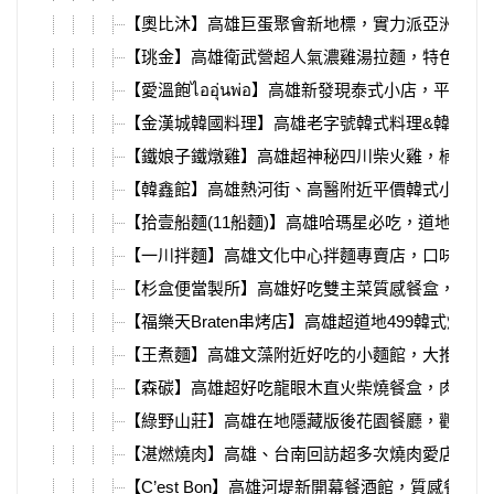
【奧比沐】高雄巨蛋聚會新地標，實力派亞洲新料
【珧金】高雄衛武營超人氣濃雞湯拉麵，特色貝塩
【愛溫飽ไออุ่นพ่อ】高雄新發現泰式小店，平價
【金漢城韓國料理】高雄老字號韓式料理&韓式燒
【鐵娘子鐵燉雞】高雄超神秘四川柴火雞，楠梓高
【韓鑫館】高雄熱河街、高醫附近平價韓式小店，
【拾壹船麵(11船麵)】高雄哈瑪星必吃，道地泰國
【一川拌麵】高雄文化中心拌麵專賣店，口味選擇
【杉盒便當製所】高雄好吃雙主菜質感餐盒，必吃
【福樂天Braten串烤店】高雄超道地499韓式燒肉
【王煮麵】高雄文藻附近好吃的小麵館，大推肉燥
【森碳】高雄超好吃龍眼木直火柴燒餐盒，肉量滿
【綠野山莊】高雄在地隱藏版後花園餐廳，觀音山
【湛燃燒肉】高雄、台南回訪超多次燒肉愛店，必
【C’est Bon】高雄河堤新開幕餐酒館，質感餐點