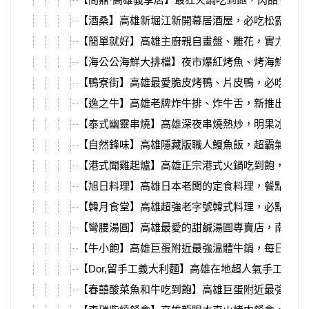
【酒桑】高雄新堀江新開幕居酒屋，必吃松露飯糰
【簡單就好】高雄主廚親自畫盤、雕花，實力派中
【海公公海鮮大排檔】夜市爆紅烤魚、烤海鮮，胡
【鴨寮街】高雄最愛脆皮烤鴨、片皮鴨，必吃芋頭
【逸之牛】高雄老牌炸牛排、炸牛舌，新推出韓劇
【泰式幽靈串燒】高雄深夜串燒熱炒，明果冰淇淋
【自然鋒味】高雄隱藏版職人鰻魚飯，超霸氣極盛
【港式聞雞起爐】高雄正宗港式火鍋吃到飽，必吃
【旭日料理】高雄日本老闆的定食料理，餐點超豐
【韓月食堂】高雄超強老字號韓式料理，必點銅鍋
【彎腰湯圓】高雄最愛的甜鹹湯圓專賣店，南高雄
【牛小飽】高雄巨蛋附近最強溫體牛鍋，每日善化
【Dor,留手工義大利麵】高雄在地超人氣手工義大
【春囍酸菜魚和牛吃到飽】高雄巨蛋附近最強酸菜