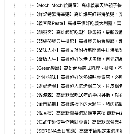
【Mochi Mochi鬆餅屋】高雄義享天地親子餐廳推
【鮮記螃蟹海產粥】高雄爆蛋紅蟳海膽粥，期間限
【義客隆Pasta】高雄平價好吃義大利麵，壽星還
【麟粥宮】高雄超好吃潮汕砂鍋粥，最新改版熱炒
【茹絲葵經典牛排館】高雄經典約會餐廳，甜點必
【釜味人心】高雄文藻附近新開幕牛排海膽釜飯，
【飯啟人生】高雄超好吃港式盅飯，百元初品嘗粵
【Green餐廳】高雄超強義式料理、排餐，不限時
【開心滷味】高雄超好吃熱滷味專賣店，必吃超入
【盧記烤鴨】高雄超人氣烤鴨三吃、片皮鴨名店，鳥
【佐渡森】高雄默默吃10年的壽司丼飯，就在凹子
【金門餡餅】高雄路橋下的大顆牛、豬肉餡餅，一
【悅香樓】高雄新開幕港點推車茶樓 最新菜單，
【仁武李師傅手作捲餅專賣】高雄默默營業4年多
【SERENA全日餐廳】高雄季節限定東港黑鮪魚Buf