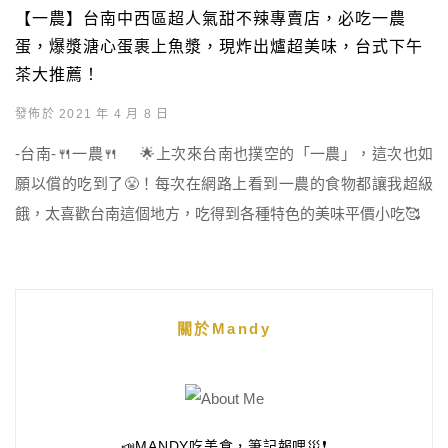
【一農】台南中西區超人氣甜不辣專賣店，必吃一農
蛋，爆漿溏心蛋裹上魚漿，現炸出爐超美味，台式下午
茶大推薦！
發佈於 2021 年 4 月 8 日
-台南-🍴一農🍴 🌟上次來台南也撲空的「一農」，這次也如
願以償的吃到了😤！每次在網路上看到一農的食物都讓我超級
餓，太喜歡台南這個地方，吃得到各種特色的美味平價小吃🥰
關於Mandy
📣MANDY吃美食，筆記報哩災❗️