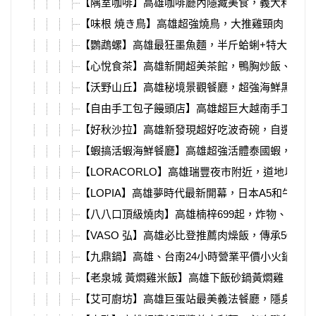
【隅室咖啡】高雄咖啡廳內隱藏美食，義大利麵、
【味根 焼き鳥】高雄超強燒鳥，大推雞頸肉、雞
【鸚鵡螺】高雄最狂墨魚麵，半斤蛤蜊+特大號魷
【心悅食茶】高雄新開超美茶館，鴨胸炒飯、甲子
【沃野山丘】高雄秘境景觀餐廳，超強海鮮黑金義
【自由手工包子饅頭店】高雄超巨大越南手工海鮮
【好秋沙拉】高雄新發現超好吃波奇碗，自選沙拉只
【蝦搞活蝦海鮮餐廳】高雄超強活體泰國蝦，套餐
【LORACORLO】高雄瑞豐夜市附近，道地以色
【LOPIA】高雄夢時代最新開幕，日本A5和牛、
【八八口頂級燒肉】高雄楠梓699起，炸物、甜點
【VASO 弘】高雄必比登推薦肉燥飯，傳承50年
【九鼎鍋】高雄、台南24小時營業平價小火鍋，超
【老泉城 黃燜雞米飯】高雄下飯砂鍋黃燜雞，冰
【艾可廚坊】高雄巨蛋站最美義法餐廳，隱身帕可