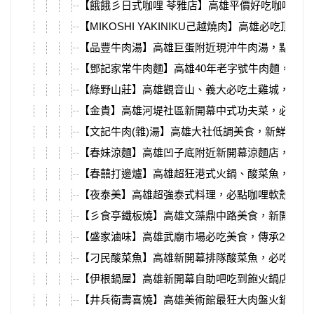
【餓餓彡日式咖哩 苓雅店】高雄平價好吃咖哩，超
【MIKOSHI YAKINIKU己越燒肉】高雄必吃頂級燒肉
【品豐牛肉湯】高雄巨蛋附近現沖牛肉湯，點牛肉
【鄧記家常牛肉麵】高雄40年老字號牛肉麵，必吃
【綠野山莊】高雄觀音山、義大必吃土雞城，火車
【金貴】高雄河堤社區新開幕中式功夫菜，必吃糖
【文記牛肉(雜)湯】高雄大社低調美食，新鮮現宰
【春妹涼麵】高雄凹子底附近新開幕涼麵店，口味
【春囍打邊爐】高雄超狂港式火鍋、酸菜魚，爆卵
【夜泰美】高雄超強泰式料理，必點咖哩軟殼蟹、
【彡食亭鐵板燒】高雄文藻鼎中路美食，新開幕平
【盛家滷味】高雄武廟市場必吃美食，傳承20多年
【刁民酸菜魚】高雄新開幕排隊酸菜魚，必吃炸雞
【伊根鍋屋】高雄新開幕自助吧吃到飽火鍋店，野
【井兵衛壽喜燒】高雄美術館最狂大肉盤火鍋，新