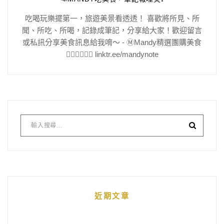
吃喝玩樂擺第一，旅遊美景看透透！ 喜歡將所見、所
聞、所吃、所喝，記錄成筆記，分享給大家！歡迎留言
或私訊分享美食訊息給我唷～ - Ⓜ️Mandy精選團購美食
👇🏻👇🏻👇🏻 linktr.ee/mandynote
近期文章