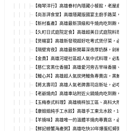
【梅琴洋行】高雄眷村內隱藏小餐館，老屋歲月、
【尚澎湃食堂】高雄隱藏版國宴主廚手路菜，爆汁
【新村畜產】高雄最新頂級和牛燒肉吃到飽，日本
【久町日式庭院定食】高雄超美日式庭院料理，大
【煲楊宴】高雄新發現超好吃粵式煲仔菜，必吃鹹
【隔壁宵夜】高雄最新開幕深夜厚奶酥，剁椒拌麵
【金貴】高雄河堤社區超人氣中式料理，必點功夫
【慈仁宮黑仕香腸】高雄愛河旁古早味香腸、關東
【鰻心丼】高雄超人氣炭烤鰻魚專賣店，黑鮪魚季
【將太壽司】高雄人氣老牌壽司店新址，必吃大塊
【老爺燒肉】高雄車站附近火鍋燒肉吃到飽，超多
【玉梅泰式料理】高雄楠梓加工區、高科大附近，
【康姐姐純手工水餃】高雄手工東北水餃，10幾種
【羊燒味】高雄唯一的溫體羊燒肉專賣店，必吃每
【鮮記螃蟹海產粥】高雄吃快10年爆蛋紅蟳粥，百