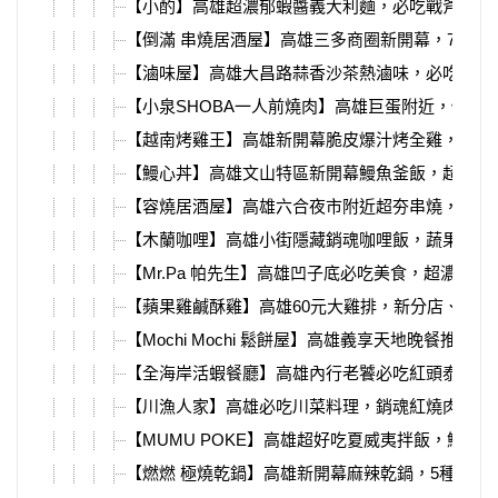
【小酌】高雄超濃郁蝦醬義大利麵，必吃戰斧豬排
【倒滿 串燒居酒屋】高雄三多商圈新開幕，7月握
【滷味屋】高雄大昌路蒜香沙茶熱滷味，必吃爆汁
【小泉SHOBA一人前燒肉】高雄巨蛋附近，個人
【越南烤雞王】高雄新開幕脆皮爆汁烤全雞，獨家
【鰻心丼】高雄文山特區新開幕鰻魚釜飯，超多料
【容燒居酒屋】高雄六合夜市附近超夯串燒，超大
【木蘭咖哩】高雄小街隱藏銷魂咖哩飯，蔬果熬煮
【Mr.Pa 帕先生】高雄凹子底必吃美食，超濃叻
【蘋果雞鹹酥雞】高雄60元大雞排，新分店、買一
【Mochi Mochi 鬆餅屋】高雄義享天地晚餐推薦！
【全海岸活蝦餐廳】高雄內行老饕必吃紅頭泰國蝦，
【川漁人家】高雄必吃川菜料理，銷魂紅燒肉、重
【MUMU POKE】高雄超好吃夏威夷拌飯，鮭魚
【燃燃 極燒乾鍋】高雄新開幕麻辣乾鍋，5種口味