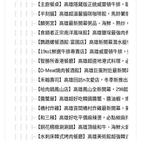
【主廚餐桌】高雄隱藏版正統威靈頓牛排，歐式無
【半刻貓】高雄超溫馨貓咪咖啡館，馬鈴薯燉豚肉
【麟粥宮】高雄最新開幕粥品、海鮮、熱炒，超頂
【食鍋者正宗南洋風味館】高雄鹽埕最強肉骨茶火
【鸚鵡螺餐酒館·富國店】高雄新開幕潛水艇餐酒
【19to1鮮選牛排專賣店】高雄威靈頓牛排，蛇年
【智勝所香港餐廳】高雄超道地港式料理，必吃脆
【D-Meat燒肉餐酒館】高雄巨蛋附近最新開幕燒
【禾翰壽司】高雄回訪n次愛店，冬季新推出鴨胸
【哈肉鍋鳳山店】高雄鳳山全新開幕，298起火鍋
【醬蟹屋】高雄超好吃韓國醬蟹、醬油蝦，爆漿蟹
【橋村炸雞】高雄首間橋村炸雞最新開幕，夢時代
【和三辣】高雄好吃平價麻辣燙，必點椒麻拌麵、
【銅花精緻涮涮鍋】高雄頂級和牛、海鮮火鍋，除
【水刺床韓式烤肉餐廳】高雄美術館超強韓式燒肉