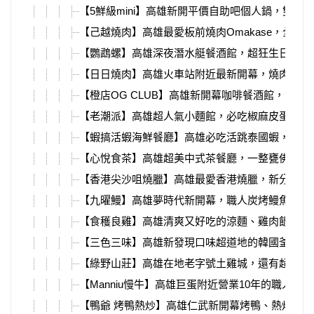
【5鮮級mini】高雄新開平價自助吧個人鍋，雙主餐
【己越燒肉】高雄最愛板前燒肉Omakase，全新
【鸚鵡螺】高雄深夜潛水艇餐酒館，超狂生日香檳
【日日燒肉】高雄火車站附近最新開幕，燒肉套餐
【橙店OG CLUB】高雄新開幕咖啡餐酒館，深夜
【老潮派】高雄超人氣小麵館，必吃椒麻皮蛋麵、
【蝦搞活蝦海鮮餐廳】高雄必吃活跳泰國蝦，爆漿
【心悅食茶】高雄超美中式茶餐廳，一整甕佛跳牆
【香港尖沙咀燒臘】高雄最愛香港燒臘，新分店必
【九曜鰻】高雄夢時代新開幕，職人炭烤鰻魚飯、
【食穫良雞】高雄清爽又好吃的涼麵、雞肉飯，自
【三色三味】高雄新發現口味超道地的韓國釜飯，
【綠野山莊】高雄在地老字號土雞城，還有超大停
【Manniu慢牛】高雄巨蛋附近營業10年的職人牛
【鴨爺 烤鴨熱炒】高雄仁武新開幕烤鴨、熱炒港