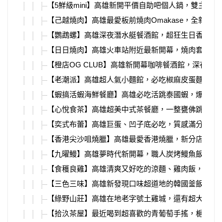
【5鮮級mini】高雄新開平價自助吧個人鍋，雙主餐1
【己越燒肉】高雄最愛板前燒肉Omakase，全新燒
【鸚鵡螺】高雄深夜潛水艇餐酒館，超狂生日香檳塔
【日日燒肉】高雄火車站附近最新開幕，燒肉套餐、
【橙店OG CLUB】高雄新開幕咖啡餐酒館，深夜直
【老潮派】高雄超人氣小麵館，必吃椒麻皮蛋麵、銷
【蝦搞活蝦海鮮餐廳】高雄必吃活跳泰國蝦，爆漿紅
【心悅食茶】高雄超美中式茶餐廳，一整甕佛跳牆用
【奕式布蕾】高雄巨蛋、凹子底必吃，質感滿分水果
【香港尖沙咀燒臘】高雄最愛香港燒臘，新分店必吃
【九曜鰻】高雄夢時代新開幕，職人炭烤鰻魚飯、丼
【食穫良雞】高雄清爽又好吃的涼麵、雞肉飯，自製
【三色三味】高雄新發現口味超道地的韓國釜飯，小
【綠野山莊】高雄在地老字號土雞城，還有超大停車
【拾汣茶屋】最近喝到超喜歡的青葡萄手搖，梔茉青