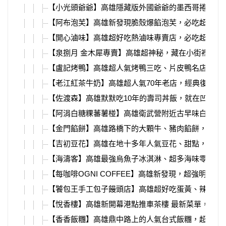
【小光頭爺爺】高雄隱藏版外國爺爺的墨西哥捲餅，
【阿布泡芙】高雄新發現脆殼爆餡泡芙，必吃超特別
【開心滷味】高雄超好吃熱滷味專賣店，必吃超入味
【泉捌月 金木犀專賣】高雄超神秘，藏在小街裡的桂
【盧記烤鴨】高雄超人氣烤鴨三吃、片皮鴨名店，鳥松
【老江紅茶牛奶】高雄超人氣70年老店，經典復刻檸
【佐渡森】高雄默默吃10年的壽司丼飯，就在凹子底
【阿涓白糖粿蕃薯椪】高雄衛武營附近古早味白糖粿
【金門餡餅】高雄路橋下的大顆牛、豬肉餡餅，一不
【吉初豆花】高雄在地十多年人氣豆花、甜點，必吃
【海濤客】高雄最強烏魚子冰淇淋、超多海味零食伴
【每咖啡OGNI COFFEE】高雄新發現，超強明太
【饕包王手工包子饅頭店】高雄超好吃蛋黃、辣味肉
【悅香樓】高雄新開幕港點推車茶樓 最新菜單，必吃
【香香飯糰】高雄鼎中路上的人氣台式飯糰，超多種