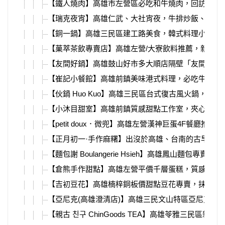
【鐵人燒肉】高雄市左營區必吃和牛燒肉，回訪N次
【瑞克夜宵】高雄仁武、大社宵夜，牛排炒飯、海鮮炒
【銅一鍋】高雄三民區建工路美食，韓式料理小火鍋
【菓萃茶飲專賣店】高雄左營/大寮飲料推薦，新鮮
【友間好鍋】高雄鼓山好市多大順店隔壁「友間好鍋
【崔記小餐館】高雄前鎮美味港式料理，必吃牛肉滑
【伙鍋 Huo Kuo】高雄三民區台式復古風火鍋，
【小沐目甜室】高雄前鎮質感甜點工作室，夾心餅乾
【petit doux．微兜】高雄左營漢神巨蛋4F餐
【正月初一·手作麻糬】出沒於高雄、台南的古早味
【麵包謝 Boulangerie Hsieh】高雄鳳山
【倉熊手作甜點】高雄左營平價千層蛋糕，質感千層
【吉初豆花】高雄楠梓銅板價甜點豆花專賣，抹茶控
【亞尼克(高雄澄清店)】高雄三民文山特區亞尼克盛
【親古 친구 ChinGoods TEA】高雄苓雅三