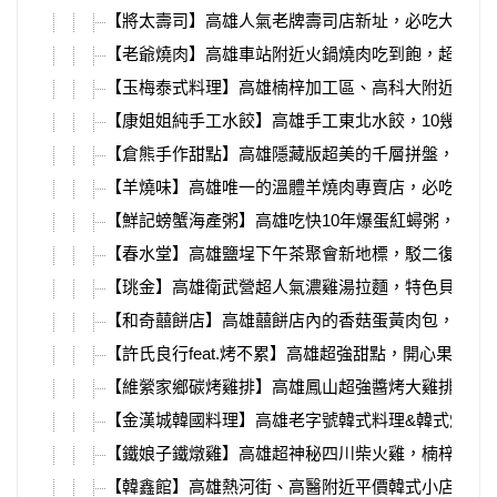
【將太壽司】高雄人氣老牌壽司店新址，必吃大塊魚
【老爺燒肉】高雄車站附近火鍋燒肉吃到飽，超多種
【玉梅泰式料理】高雄楠梓加工區、高科大附近，平
【康姐姐純手工水餃】高雄手工東北水餃，10幾種口
【倉熊手作甜點】高雄隱藏版超美的千層拼盤，超熱
【羊燒味】高雄唯一的溫體羊燒肉專賣店，必吃每日
【鮮記螃蟹海產粥】高雄吃快10年爆蛋紅蟳粥，百元
【春水堂】高雄鹽埕下午茶聚會新地標，駁二復古紅
【珧金】高雄衛武營超人氣濃雞湯拉麵，特色貝塩雞
【和奇囍餅店】高雄囍餅店內的香菇蛋黃肉包，在地
【許氏良行feat.烤不累】高雄超強甜點，開心果布蕾
【維縈家鄉碳烤雞排】高雄鳳山超強醬烤大雞排，先
【金漢城韓國料理】高雄老字號韓式料理&韓式燒肉
【鐵娘子鐵燉雞】高雄超神秘四川柴火雞，楠梓高科
【韓鑫館】高雄熱河街、高醫附近平價韓式小店，超