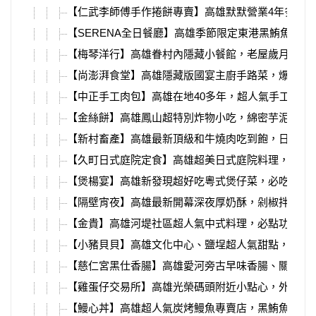
【仁武李師傅手作捲餅專賣】高雄默默營業4年多的
【SERENA全日餐廳】高雄季節限定東港黑鮪魚Buffe
【梅琴洋行】高雄眷村內隱藏小餐館，老屋歲月、懷
【尚澎湃食堂】高雄隱藏版國宴主廚手路菜，爆汁烤
【中正手工肉包】高雄在地40多年，超人氣手工包子
【金絲餅】高雄鳳山超特別炸物小吃，綿密芋泥蛋黃
【新村畜產】高雄最新頂級和牛燒肉吃到飽，日本牧
【久町日式庭院定食】高雄超美日式庭院料理，大樹
【煲楊宴】高雄新發現超好吃粵式煲仔菜，必吃鹹香
【隔壁宵夜】高雄最新開幕深夜厚奶酥，剁椒拌麵、
【金貴】高雄河堤社區超人氣中式料理，必點功夫菜
【小豬貝貝】高雄文化中心、鹽埕超人氣甜點，新鮮
【慈仁宮黑仕香腸】高雄愛河旁古早味香腸、關東煮
【雞蛋仔交易所】高雄光榮碼頭附近小點心，外皮香
【鰻心丼】高雄超人氣炭烤鰻魚專賣店，黑鮪魚季最