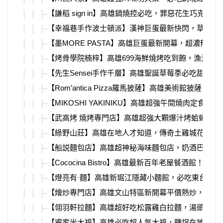
【謙稻 sign in】高雄鍋燒控必吃，罪惡花生巧克力
【幸福巷手作波士頓派】漢神巨蛋最新快閃，草莓控
【墨MORE PASTA】高雄巨蛋最新開幕，超濃郁蝦
【烤骨學院楠梓】高雄699海鮮燒烤吃到飽，漁港直
【先生Sensei手作千層】高雄聖誕草莓季必吃甜點
【Rom’antica Pizza羅馬披薩】高雄美術館披薩！菜
【MIKOSHI YAKINIKU】高雄超強午間燒肉定食！菜
【武高烤 燒烤專門店】高雄超強大顆爆汁烤蛤蜊，必
【綠野山莊】高雄在地人才知道，傳奇土雞城花園餐
【船説麵包店】高雄超神秘海味麵包店，奶酒巴斯克
【Cococina Bistro】高雄最新百年老屋餐酒館！菜單
【燈亮有·麵】高雄新堀江隱藏小麵館，必吃東台魚湯
【燴炒專門店】高雄文山特區新開幕平價熱炒，必吃
【翎羽軒拉麵】高雄超好吃松露雞白拉麵，湯頭喝完
【睿家米大福】高雄必吃超人氣大福，鹽埕在地老店