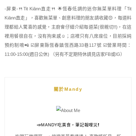
-屏東-🍴Tit Kiânn直走🍴 🌟恆春低調的迷你無菜單料理「Tit
Kiânn直走」，喜歡無菜單、創意料理的朋友請收藏😍，每道料
理都給人驚喜的感覺，主廚會仔細介紹每道菜(很親切!!)，在這
裡用餐很自在，沒有拘束感☺️；店裡只有八席座位，目前採純
預約制唷📲 ☑️屏東縣恆春鎮恆西路33巷117號 ☑️營業時間：
11:00-15:00(週日公休) （另有不定期特休請見店家FB或IG）
關於Mandy
📣MANDY吃美食，筆記報哩災❗️