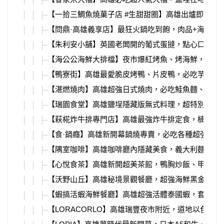
【一拾三鯛魚燒菓子店 #生甜甜圈】高雄出爐即秒殺
【問鼎·高雄義享店】最狂火鍋吃到飽，肉品+海鮮+9
【朱利安小舖】英國老闆開的葡式蛋撻，點心口味選
【海公公海鮮大排檔】夜市爆紅烤魚、烤海鮮，胡椒
【鴨寮街】高雄最愛脆皮烤鴨、片皮鴨，必吃芋頭鴨
【湛燃燒肉】高雄超強日式燒肉，必吃鮭魚麵、挽肉
【瑞園食堂】高雄鹽埕隱藏版無式料理，超特別台式
【萩椛炸牛排專門店】高雄最強炸牛排定食，楠梓店
【食·鍋癮】高雄新開幕鍋燒專賣，必吃各種超強小菜
【隅室咖啡】高雄咖啡廳內隱藏美食，義大利麵、晚
【心悅食茶】高雄新開超美茶館，鴨胸炒飯、甲子園
【沃野山丘】高雄秘境景觀餐廳，超強海鮮黑金義大
【蝦搞活蝦海鮮餐廳】高雄超強活體泰國蝦，套餐菜
【LORACORLO】高雄瑞豐夜市附近，道地以色列