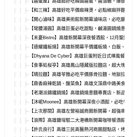
【醬蟹屋】高雄超好吃韓國醬蟹、醬油蝦，爆漿蟹膏
【和三辣】高雄好吃平價麻辣燙，必點椒麻拌麵、胡
【開心滷味】高雄美術館新開幕滷味店，必吃腱子肉
【彎腰湯圓】高雄巨蛋必吃甜點，鹹湯圓鍋燒意麵、
【末憂Bistro】高雄新開幕深夜餐酒館，12月聖誕限
【德耀鐵板燒】高雄新開幕平價鐵板燒，白飯、飲料
【Dhyana De Cyber】高雄巨蛋附近日式禪風餐酒館
【食事処桜亭】高雄鳳山隱藏版拉麵店，超大塊鮭魚
【晴拉麵】高雄苓雅必吃平價豚骨拉麵、地獄拉麵，
【鼎香麻辣乾鍋、酸菜魚】高雄文藻鼎中路美食，麻
【老潮派鑄鐵鍋燒】高雄鍋燒意麵專賣店，新品個人
【沐㞾Moonee】高雄新開幕深夜小酒館，必吃牛排
【上次那間】高雄左營裕誠商圈新開幕，超強串燒燒
【浪際】高雄鹽埕駁二大港橋新開幕咖啡餐酒館，菜
【許氏良行】高雄三民高醫熱河商圈甜點店，烤布蕾