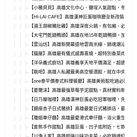
【小豬貝貝】高雄文化中心、鹽埕人氣甜點，冬天必
【HI-LAI CAFE】高雄漢神巨蛋咖啡廳全新改裝回歸
【湯王胡椒豬肚雞】高雄深夜火鍋，有包廂、必吃銷
【大宅門乾鍋鴨頭】高雄在地15年乾鍋鴨頭，加入高
【雲汕坊】高雄新開幕道地雲南米線、銷魂潮汕麵，
【錨屋】高雄最有儀式感壽喜燒，超特別香菜肉塔、
【洋朵義式廚坊】高雄義享天地平價滿足，超適合聚
【眺吧】高雄人私藏最美高空餐酒館，就在中央公園
【one泰平價泰式料理餐廳】高雄美術館吃過必回訪
【夏爾沫】高雄最強草莓芋泥甜點，真材實料新鮮大
【日乃屋咖哩】高雄漢神巨蛋必吃冠軍咖哩，先甜後
【銀座杏子日式豬排】高雄最愛日式豬排店，最新龍
【瓊姐車仔麵】高雄最愛港式車仔麵，浴火重生在建
【倉熊手作甜點】高雄巨蛋、凹子底附近，七款超強
【川漁人家】高雄超強川味功夫菜，必吃銷魂紅燒肉