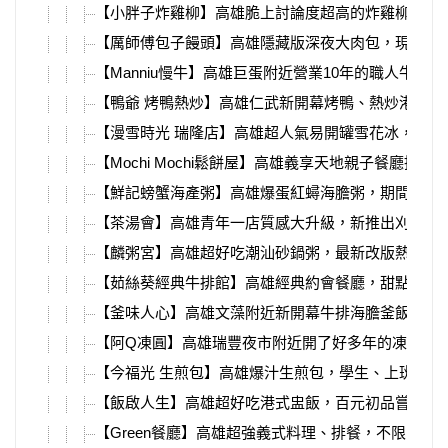
【小胖子炸雞柳】高雄脆上討論度超高的炸雞柳，就
【厲師傅包子饅頭】高雄隱藏版深夜大肉包，現蒸出
【Manniu慢牛】高雄巨蛋附近營業10年的職人牛肉
【鴨爺 烤鴨熱炒】高雄仁武新開幕烤鴨、熱炒港點，
【漫雪時光 瑞隆店】高雄超人氣易開罐雪花冰，夏天
【Mochi Mochi鬆餅屋】高雄義享天地親子餐廳推薦
【鮮記螃蟹海產粥】高雄爆蛋紅蟳海膽粥，期間限定
【茶湯會】高雄青年一店質感大升級，新推出刈包、
【麟粥宮】高雄超好吃潮汕砂鍋粥，最新改版熱炒、
【茹絲葵經典牛排館】高雄經典約會餐廳，甜點必吃
【釜味人心】高雄文藻附近新開幕牛排海膽釜飯，濃
【阿Q凍圓】高雄瑞豐夜市附近開了好多年的凍圓，
【今福光 生煎包】高雄爆汁生煎包，學生、上班族的
【飯啟人生】高雄超好吃港式盅飯，百元初品嘗粵菜
【Green餐廳】高雄超強義式料理、排餐，不限時不