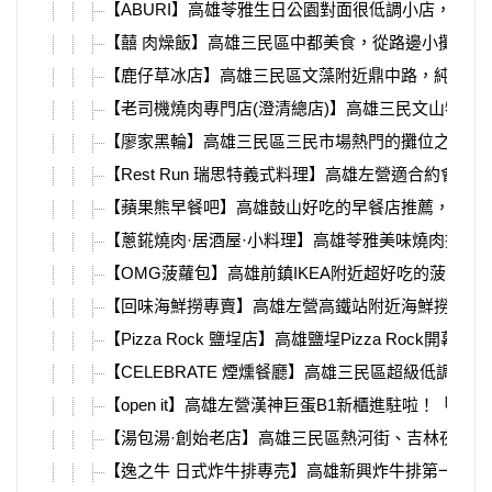
【ABURI】高雄苓雅生日公園對面很低調小店，坐
【囍 肉燥飯】高雄三民區中都美食，從路邊小攤車
【鹿仔草冰店】高雄三民區文藻附近鼎中路，純天然
【老司機燒肉專門店(澄清總店)】高雄三民文山特區
【廖家黑輪】高雄三民區三民市場熱門的攤位之一，
【Rest Run 瑞思特義式料理】高雄左營適合約
【蘋果熊早餐吧】高雄鼓山好吃的早餐店推薦，終於
【蔥錵燒肉·居酒屋·小料理】高雄苓雅美味燒肉推薦
【OMG菠蘿包】高雄前鎮IKEA附近超好吃的菠蘿
【回味海鮮撈專賣】高雄左營高鐵站附近海鮮撈專賣
【Pizza Rock 鹽埕店】高雄鹽埕Pizza R
【CELEBRATE 煙燻餐廳】高雄三民區超級低調
【open it】高雄左營漢神巨蛋B1新櫃進駐啦！「o
【湯包湯·創始老店】高雄三民區熱河街、吉林夜市
【逸之牛 日式炸牛排專売】高雄新興炸牛排第一品