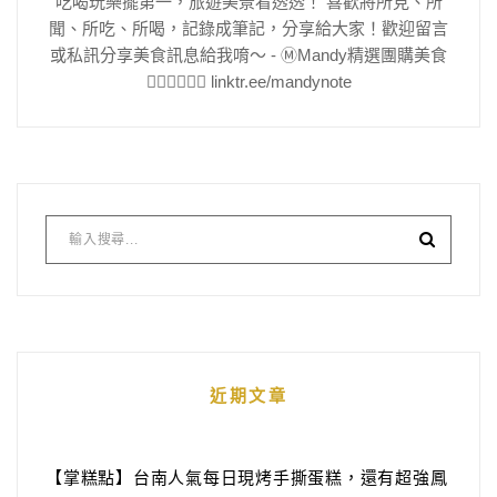
吃喝玩樂擺第一，旅遊美景看透透！ 喜歡將所見、所
聞、所吃、所喝，記錄成筆記，分享給大家！歡迎留言
或私訊分享美食訊息給我唷～ - Ⓜ️Mandy精選團購美食
👇🏻👇🏻👇🏻 linktr.ee/mandynote
近期文章
【掌糕點】台南人氣每日現烤手撕蛋糕，還有超強鳳