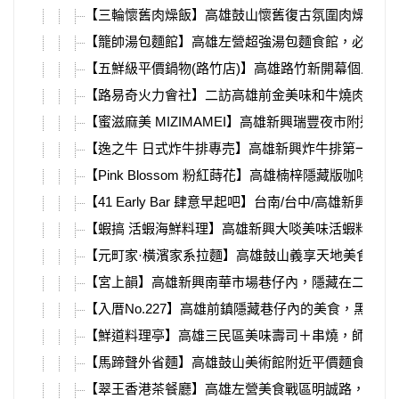
【三輪懷舊肉燥飯】高雄鼓山懷舊復古氛圍肉燥飯，
【籠帥湯包麵館】高雄左營超強湯包麵食館，必吃爆
【五鮮級平價鍋物(路竹店)】高雄路竹新開幕個人小
【路易奇火力會社】二訪高雄前金美味和牛燒肉，位
【蜜滋麻美 MIZIMAMEI】高雄新興瑞豐夜市附
【逸之牛 日式炸牛排專売】高雄新興炸牛排第一品
【Pink Blossom 粉紅蒔花】高雄楠梓隱藏版
【41 Early Bar 肆意早起吧】台南/台中/
【蝦搞 活蝦海鮮料理】高雄新興大啖美味活蝦料理
【元町家·橫濱家系拉麵】高雄鼓山義享天地美食推薦
【宮上韻】高雄新興南華市場巷仔內，隱藏在二樓的
【入厝No.227】高雄前鎮隱藏巷仔內的美食，黑
【鮮道料理亭】高雄三民區美味壽司＋串燒，師傅現
【馬蹄聲外省麵】高雄鼓山美術館附近平價麵食館，
【翠王香港茶餐廳】高雄左營美食戰區明誠路，道地