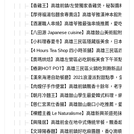
【香雞王】高雄前鎮/左營獨家香雞煲，秘製醬料＋
【厚得福湯包麵食專賣店】高雄苓雅漢神本館附近人
【酒灑職人串燒】高雄苓雅最強串燒推薦，愛吃串燒
【八田源 Japanese cuisine】高雄鼓山美
【小料理春夏冬】高雄三民區隱藏版美食，日本師傅
【4 Hours Tea Shop 四小時茶舖】高雄三
【奧瑪烘焙】高雄左營區必吃銅板美食下午茶點心，日本
【樁涮HOT POT】高雄三民區火鍋吃到飽新品牌，
【漢來海港自助餐廳】2021浪漫派對甜點季，全台
【肉嫂仔手作便當】高雄前鎮飄香十餘年，老字號便當
【朝月冷麵王】高雄鼓山學生最愛韓式料理，網友推
【慈仁宮黑仕香腸】高雄鼓山廟口小吃推薦，愛河旁
【裸體主義 Le Naturalisme】高雄新興茶道
【興隆居】高雄前金在地中式傳統早餐，飄香超過一
【文璋陽春麵】高雄前鎮好吃麻醬麵，香Q滑順的細