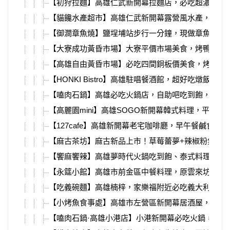
【初狩拉麵】高雄仁武新開幕拉麵店，必吃超濃郁蝦
【貓饞水產超市】高雄仁武新開幕露營風水產，代客
【御澗章魚燒】鹽埕埔站步行一分鐘，現做章魚燒，
【大寮成功黃昏市場】大寮平價市場美食，烤鴨、壽
【高雄自由黃昏市場】必吃四間銅板價美食，烤飯糰
【HONKI Bistro】高雄駐唱餐酒館，超好吃燉飯、
【嗑肉石鍋】高雄必吃火鍋店，自助吧吃到飽，大肉
【高麗園mini】高雄SOGO新開幕韓式料理，平價銅
【127cafe】高雄新開幕老宅咖啡廳，早午餐鹹食、
【麻古茶坊】麻古新品上市！草莓蕾夢+辣椒粉氣泡
【饗麻饗辣】高雄夢時代火鍋吃到飽、泰式料理、螃
【永筵小館】高雄市前金區中餐料理，原雲來坊，必比
【吃義碗麵】高雄楠梓，家樂福附近必吃義大利麵、piz
【小烤魚食事處】高雄市左營區新開幕居酒屋，超強熱
【嗑肉石鍋·高雄小港店】小港新開幕必吃火鍋，超豐