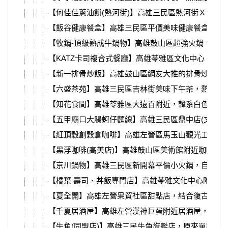
【何佳佳蔥油餅(熱河街)】高雄三民區熱河街Ｘ吉林
【飯谷健康餐盒】高雄三民區平價美味健康餐盒，超
【牧鍋-頂級熟成牛鍋物】高雄鼓山區超強火鍋，頂
【KATZ卡司複合式餐廳】高雄苓雅區文化中心、高
【新一排骨炒飯】高雄鼓山區網友大推的排骨炒飯，
【六盛茶苑】高雄三民區吉林街美味下午茶，熱呼呼
【知花食間】高雄苓雅區大遠百附近，韓系白色網美
【五甲廟口大腸蚵仔麵線】高雄三民區鼎中店(文藻附
【紅頂穀創穀倉咖啡】高雄左營區馬玉山觀光工廠內
【黑浮咖啡(高美店)】高雄鼓山區美術館附近咖啡廳
【京川鍋物】高雄三民區新開幕平價小火鍋，自助吧
【橘葉 壽司、丼飯專門店】高雄苓雅文化中心附近
【夏全開】高雄左營果貿社區甜點店，結合復古老照
【千夏居酒屋】高雄左營漢神巨蛋附近居酒屋，絕對
【牛角(同盟店)】高雄三民牛角旗艦店，原來單點比