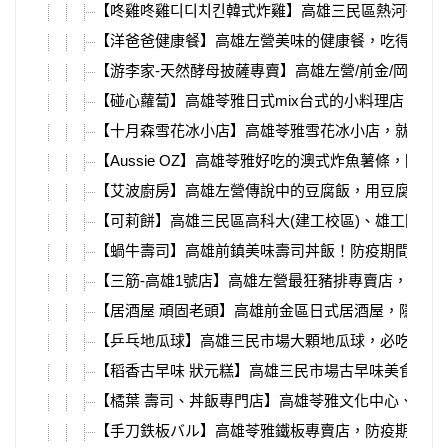
【咚雞咚雞디디치킨韓式炸雞】高雄三民區熱河街、
【洋爸爸健康餐】高雄左營美味的健康餐，吃得到櫻
【游李家-天然酵母披薩專賣】高雄左營/前金/岡山
【碰心蘿蔔】高雄苓雅日式mix台式的小料理店，必吃
【十月森雪花冰小店】高雄苓雅雪花冰小店，就在苓
【Aussie OZ】高雄苓雅好吃的澳式炸魚薯條，
【艾波廚房】高雄左營傳說中的豆腐飯，用豆腐取代
【可莉餅】高雄三民區高科大(建工校區)、雄工附近
【蝸牛壽司】高雄前鎮美味壽司丼飯！防疫期間吃膩
【三筋-高雄1號店】高雄左營最狂豬排專賣店，”可
【居酒屋 頑固老頭】高雄前金區日式居酒屋，隱藏
【乒乓地瓜球】高雄三民市場大顆地瓜球，必吃銅板
【稻香古早味 狀元糕】高雄三民市場古早味美食，
【橘葉 壽司、丼飯專門店】高雄苓雅文化中心、高
【手刀鉄板バル】高雄苓雅鐵板專賣店，防疫期間特