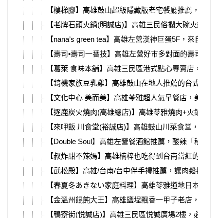
【樓梯腳】高雄鼓山超級隱藏版老宅餐廳推薦，超濃
【老牌石頭火鍋(明誠店)】高雄三民俗擱大碗火鍋推
【nana’s green tea】高雄左營漢神巨蛋5
【壽司•壽司一番技】高雄左營好市多對面的壽司店，
【葛萊 食味本舖】高雄三民區港式點心專賣店，河
【錡機家族豆乳雞】高雄鼓山在地人推薦的台式下午
【文化中心 美而美】高雄苓雅超人氣早餐店，美而
【逐鹿炭火燒肉(高雄總店)】高雄苓雅燒肉+火鍋吃到飽推
【來呷飯 川食堂(裕誠店)】高雄鼓山川菜食堂，白
【Double Soul】高雄左營餐酒館推薦，酸辣「
【叔炸甜不辣媽】高雄楠梓也吃得到台南當紅的人氣
【武松殿】高雄/台南/台中伴手禮推薦，讓肉鬆控吃上
【春夏冬あきない家庭料理】高雄苓雅道地日本家庭
【金溫州餛飩大王】高雄鹽埕飄香一甲子老店，必吃
【鴨寮街(悦誠店)】高雄三民區悦誠廣場2樓，必吃