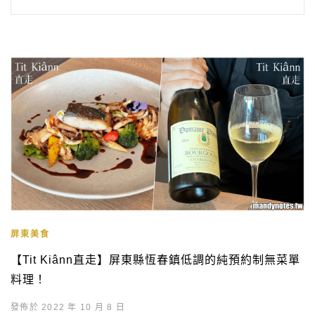
屏東美食
【Tit Kiânn直走】屏東縣恆春鎮低調的純預約制無菜單
料理！
發佈於 2022 年 10 月 8 日