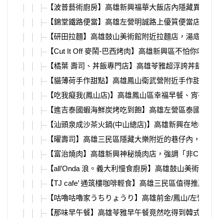
【波普藝術廚房】高雄新興福華大飯店內隱藏異國料理
【錦堂鐵路便當】高雄左營明誠路上優質便當店，肉
【研田拉麵】高雄鼓山美術館附近拉麵店，湯底使用「
【Cut It Off 麥鬧-巴西烤肉】高雄新興區不怕
【橘葉 壽司、丼飯專門店】高雄苓雅超浮誇丼飯，
【貓薄荷手作甜點】高雄鳳山衛武營附近手作甜點，
【吃我癡我(鳳山店)】高雄鳳山區幸福早餐、宵夜組
【進吉泰國蝦海鮮炭烤吃到飽】高雄左營區泰國活蝦
【汕頭泉成沙茶火鍋(中山總店)】高雄新興在地老味道
【曜壽司】高雄三民區隱藏大樂附近的巷仔內，大份
【富治燒肉】高雄新興神秘燒肉店，強調「非CP值
【all’Onda 浪。義大利慢食廚房】高雄鼓山美
【TJ cafe’ 通筑樓咖啡輕食】高雄三民區值得
【咕嚕咕嚕家うちりょうり】高雄前金/鳳山/左營，
【那味早午餐】高雄苓雅早午餐竟然吃得到韓式餐點？