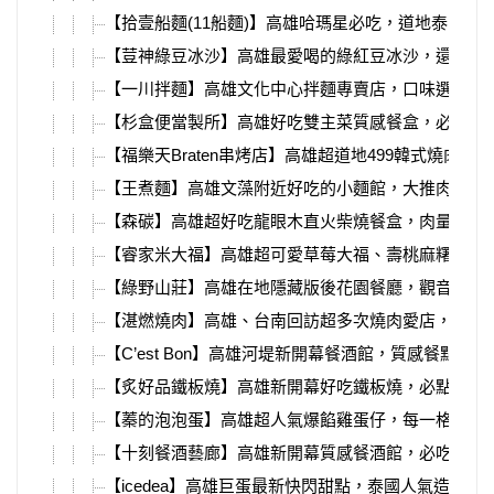
【拾壹船麵(11船麵)】高雄哈瑪星必吃，道地泰國船
【荳神綠豆冰沙】高雄最愛喝的綠紅豆冰沙，還可以
【一川拌麵】高雄文化中心拌麵專賣店，口味選擇超
【杉盒便當製所】高雄好吃雙主菜質感餐盒，必吃超
【福樂天Braten串烤店】高雄超道地499韓式燒肉吃
【王煮麵】高雄文藻附近好吃的小麵館，大推肉燥飯
【森碳】高雄超好吃龍眼木直火柴燒餐盒，肉量滿滿
【睿家米大福】高雄超可愛草莓大福、壽桃麻糬，祈
【綠野山莊】高雄在地隱藏版後花園餐廳，觀音山的
【湛燃燒肉】高雄、台南回訪超多次燒肉愛店，必吃
【C’est Bon】高雄河堤新開幕餐酒館，質感餐點、
【炙好品鐵板燒】高雄新開幕好吃鐵板燒，必點雙人
【蓁的泡泡蛋】高雄超人氣爆餡雞蛋仔，每一格餡料
【十刻餐酒藝廊】高雄新開幕質感餐酒館，必吃超強
【icedea】高雄巨蛋最新快閃甜點，泰國人氣造型冰