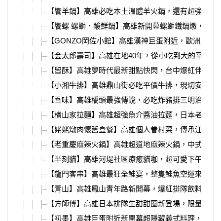
【饗羊鍋】高雄必吃本土溫體羊火鍋，還有超強烤雞
【饗螺 螺螄．酸鮮鍋】高雄新開幕螺螄鐵鍋燉，必吃
【GONZO岡佐小館】高雄漢神巨蛋附近，歐洲主廚
【金太郎壽司】高雄在地40年，從小吃到大的平價壽
【留酥】高雄夢時代最新甜點快閃，台中爆紅伴手禮
【小湘牛排】高雄鼎山街必吃平價牛排，現切安格斯
【吾味】高雄橋頭最強傳說，必吃炸豬排三明治、小
【橫山家拉麵】高雄超強魚介醬油拉麵，日本老闆開
【姥姥燉肉懷舊盒餐】高雄個人眷村菜，傳承江浙姥
【老重慶麻辣火鍋】高雄超道地麻辣火鍋，中式裝潢
【半刻貓】高雄河堤社區療癒貓咖，超可愛下午茶組
【龍門客串】高雄最狂全鮭宴，整隻鮭魚空運來台、
【青山】高雄鳳山青年路新開幕，爆紅排隊飲料店、
【方師傅】高雄日本排隊生甜甜圈新登場，限量出爐
【初墨】高雄巨蛋附近新開幕超隱藏義式料理，義大