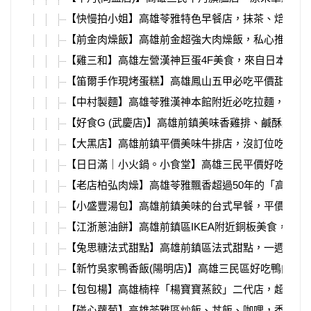
【快慢拍小姐】高雄苓雅特色早餐店，抹茶、焙茶蛋
【前金肉燥飯】高雄前金超強大肉燥飯，私心推薦高
【雞三和】高雄左營漢神巨蛋4F美食，來自日本名
【笛爾手作現烤蛋糕】高雄鳳山五甲必吃平價甜點，
【中村製麵】高雄苓雅漢神本館附近必吃拉麵，被網
【好食G (武慶店)】高雄前鎮美味香雞排、鹹酥雞
【大黑店】高雄前鎮平價美味牛排店，沒訂位吃不到！推
【日日滿｜小火鍋。小食堂】高雄三民平價好吃小火
【老店柏弘肉燥】高雄苓雅飄香超過50年的「高雄
【小盛豐湯包】高雄前鎮美味的台式早餐，平價超大
【江浙蔥油餅】高雄前鎮區IKEA附近銅板美食，上
【兔思糖法式甜點】高雄前鎮區法式甜點，一週只營
【新竹吳家鴨香飯(陽明店)】高雄三民區好吃鴨肉飯
【包包楊】高雄楠梓「楊寶寶蒸餃」二代店，超豪華
【碰心蘿蔔】高雄苓雅區炒飯、丼飯、咖哩，香噴噴