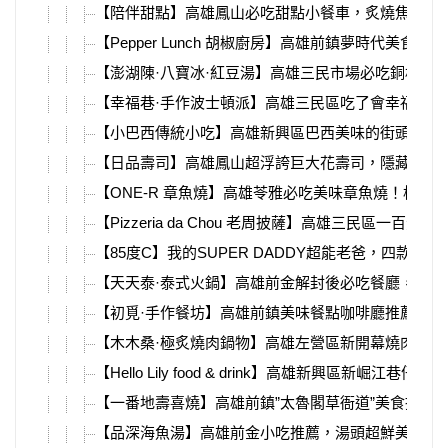
【陪伴甜點】高雄鳳山必吃甜點小餐車，炙燒焦糖烤
【Pepper Lunch 胡椒廚房】高雄前鎮夢時代
【澎湖陳·八寶冰·紅豆湯】高雄三民市場必吃銅板美
【幸福巷·手作波士頓派】高雄三民區吃了會幸福的波
【小巴西傳統小吃】高雄新興區巴西美味的街頭小吃
【日品壽司】高雄鳳山超浮誇巨大花壽司，隱藏在大
【ONE-R 章魚燒】高雄苓雅必吃美味章魚燒！松
【Pizzeria da Chou 老周披薩】高雄三民
【85度C】我的SUPER DADDY超能老爸，四款
【天天泰·泰式火鍋】高雄前金解封後必吃餐廳，高雄
【初覓·手作餐坊】高雄前鎮美味餐點咖啡廳推薦，疫
【木木桑·極炙燒肉鍋物】高雄左營區新開幕燒肉鍋
【Hello Lily food & drink】高雄新興區
【一番地壽喜燒】高雄前鎮”太魯閣草衙道”美食推薦，超
【品深海魚湯】高雄前金小吃推薦，湯頭超鮮美「鱸