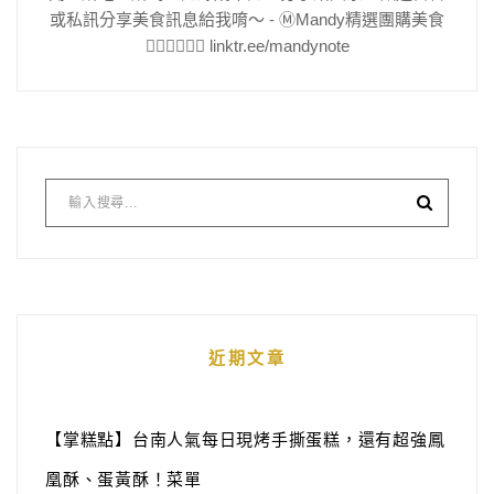
或私訊分享美食訊息給我唷～ - Ⓜ️Mandy精選團購美食
👇🏻👇🏻👇🏻 linktr.ee/mandynote
近期文章
【掌糕點】台南人氣每日現烤手撕蛋糕，還有超強鳳
凰酥、蛋黃酥！菜單