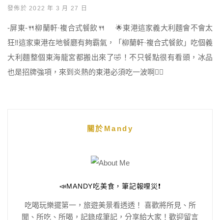
發佈於 2022 年 3 月 27 日
-屏東-🍴柳蘭軒·複合式餐飲🍴 🌟東港這家義大利麵會不會太
狂‼️這家東港在地餐廳有夠霸氣，「柳蘭軒·複合式餐飲」吃個義
大利麵整個東海龍宮都搬出來了🤣！不只餐點很有看頭，冰品
也是招牌強項，來到炎熱的東港必須吃一波啊👍🏻
關於Mandy
📣MANDY吃美食，筆記報哩災❗️
吃喝玩樂擺第一，旅遊美景看透透！ 喜歡將所見、所
聞、所吃、所喝，記錄成筆記，分享給大家！歡迎留言