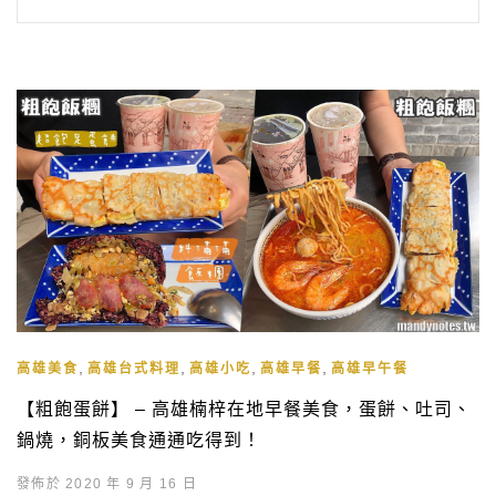
,
,
,
,
高雄美食
高雄台式料理
高雄小吃
高雄早餐
高雄早午餐
【粗飽蛋餅】 – 高雄楠梓在地早餐美食，蛋餅、吐司、
鍋燒，銅板美食通通吃得到！
發佈於 2020 年 9 月 16 日