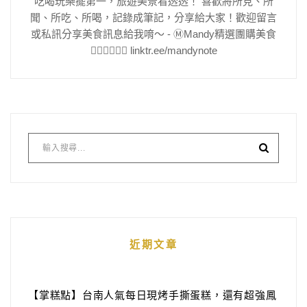
吃喝玩樂擺第一，旅遊美景看透透！ 喜歡將所見、所
聞、所吃、所喝，記錄成筆記，分享給大家！歡迎留言
或私訊分享美食訊息給我唷～ - Ⓜ️Mandy精選團購美食
👇🏻👇🏻👇🏻 linktr.ee/mandynote
近期文章
【掌糕點】台南人氣每日現烤手撕蛋糕，還有超強鳳