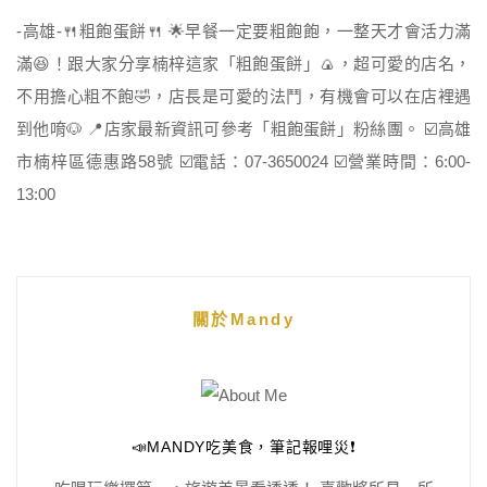
-高雄-🍴粗飽蛋餅🍴 🌟早餐一定要粗飽飽，一整天才會活力滿
滿😆！跟大家分享楠梓這家「粗飽蛋餅」🍙，超可愛的店名，
不用擔心粗不飽🤣，店長是可愛的法鬥，有機會可以在店裡遇
到他唷🐶 📍店家最新資訊可參考「粗飽蛋餅」粉絲團。 ☑️高雄
市楠梓區德惠路58號 ☑️電話：07-3650024 ☑️營業時間：6:00-
13:00
關於Mandy
📣MANDY吃美食，筆記報哩災❗️