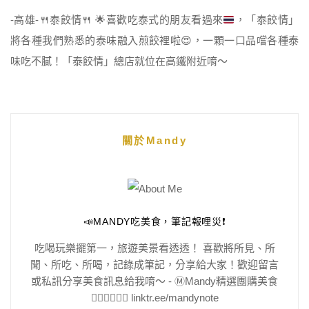
-高雄-
🍴
泰餃情
🍴
🌟
喜歡吃泰式的朋友看過來
，「泰餃情」
將各種我們熟悉的泰味融入煎餃裡啦
😍
，一顆一口品嚐各種泰
味吃不膩！「泰餃情」總店就位在高鐵附近唷～
關於Mandy
📣MANDY吃美食，筆記報哩災❗️
吃喝玩樂擺第一，旅遊美景看透透！ 喜歡將所見、所
聞、所吃、所喝，記錄成筆記，分享給大家！歡迎留言
或私訊分享美食訊息給我唷～ - Ⓜ️Mandy精選團購美食
👇🏻👇🏻👇🏻 linktr.ee/mandynote