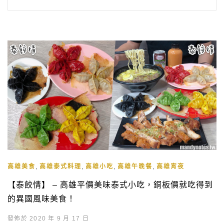
,
,
,
,
高雄美食
高雄泰式料理
高雄小吃
高雄午晚餐
高雄宵夜
【泰餃情】 – 高雄平價美味泰式小吃，銅板價就吃得到
的異國風味美食！
發佈於 2020 年 9 月 17 日