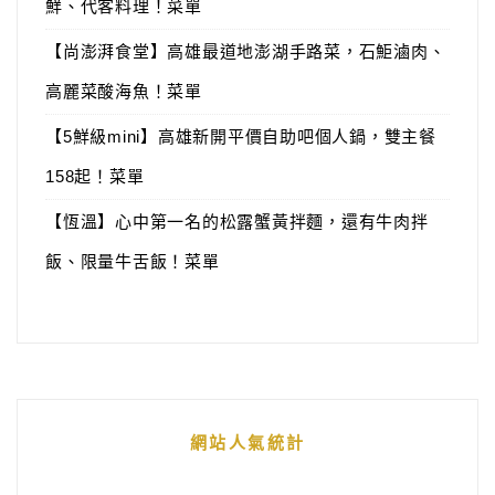
鮮、代客料理！菜單
【尚澎湃食堂】高雄最道地澎湖手路菜，石鮔滷肉、
高麗菜酸海魚！菜單
【5鮮級mini】高雄新開平價自助吧個人鍋，雙主餐
158起！菜單
【恆溫】心中第一名的松露蟹黃拌麵，還有牛肉拌
飯、限量牛舌飯！菜單
網站人氣統計