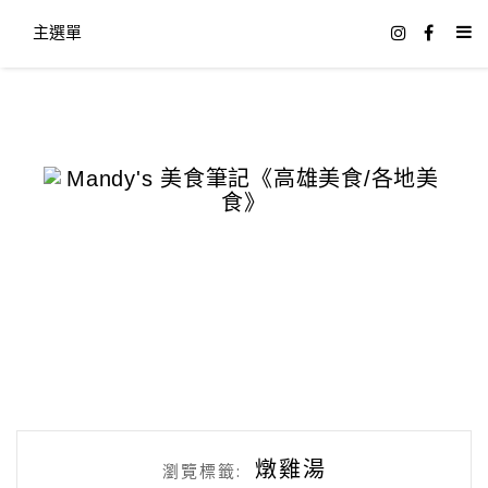
主選單
燉雞湯
瀏覽標籤: