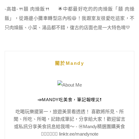
-高雄-🍴囍 肉燥飯🍴 🌟中都最好吃的的肉燥飯「囍 肉燥
飯」，從路邊小攤車轉型店內啦😆！我跟室友很愛吃這家，不
只肉燥飯、小菜、湯品都不錯，復古的店面也是一大特色唷💛
關於Mandy
📣MANDY吃美食，筆記報哩災❗️
吃喝玩樂擺第一，旅遊美景看透透！ 喜歡將所見、所
聞、所吃、所喝，記錄成筆記，分享給大家！歡迎留言
或私訊分享美食訊息給我唷～ - Ⓜ️Mandy精選團購美食
👇🏻👇🏻👇🏻 linktr.ee/mandynote