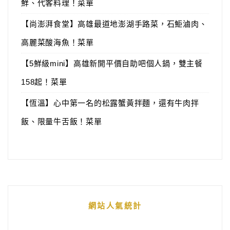
鮮、代客料理！菜單
【尚澎湃食堂】高雄最道地澎湖手路菜，石鮔滷肉、
高麗菜酸海魚！菜單
【5鮮級mini】高雄新開平價自助吧個人鍋，雙主餐
158起！菜單
【恆溫】心中第一名的松露蟹黃拌麵，還有牛肉拌
飯、限量牛舌飯！菜單
網站人氣統計