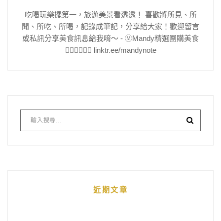
吃喝玩樂擺第一，旅遊美景看透透！ 喜歡將所見、所
聞、所吃、所喝，記錄成筆記，分享給大家！歡迎留言
或私訊分享美食訊息給我唷～ - Ⓜ️Mandy精選團購美食
👇🏻👇🏻👇🏻 linktr.ee/mandynote
近期文章