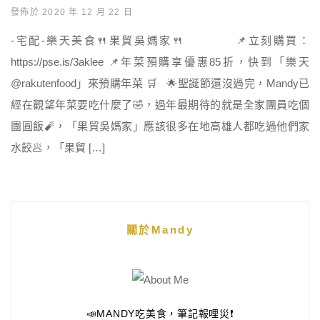
發佈於 2020 年 12 月 22 日
-宅配-樂天美食🍴果貿吳媽家🍴 📌立刻購買：
https://pse.is/3aklee 📌年菜預購享優惠85折，快到「樂天
@rakutenfood」來預購年菜 🛒 🌟聖誕節還沒過完，Mandy已
經在觀望年菜要吃什麼了🤣，過年最期待的就是全家團員吃個
團圓飯🧨，「果貿吳媽家」應該很多在地高雄人都吃過他們家
水餃🥟，「果貿 […]
關於Mandy
📣MANDY吃美食，筆記報哩災❗️