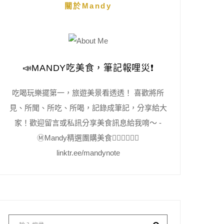
關於Mandy
📣MANDY吃美食，筆記報哩災❗️
吃喝玩樂擺第一，旅遊美景看透透！ 喜歡將所
見、所聞、所吃、所喝，記錄成筆記，分享給大
家！歡迎留言或私訊分享美食訊息給我唷～ -
Ⓜ️Mandy精選團購美食👇🏻👇🏻👇🏻
linktr.ee/mandynote