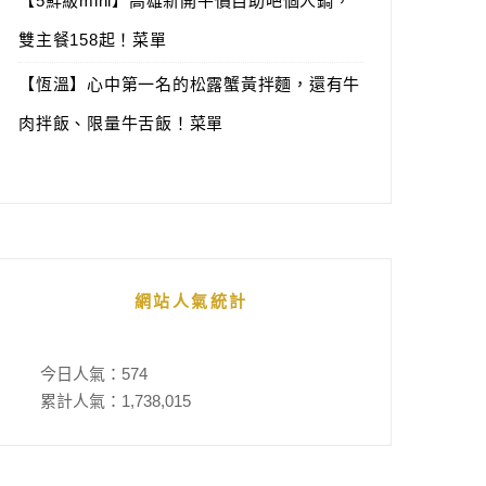
【5鮮級mini】高雄新開平價自助吧個人鍋，
雙主餐158起！菜單
【恆溫】心中第一名的松露蟹黃拌麵，還有牛
肉拌飯、限量牛舌飯！菜單
網站人氣統計
今日人氣：
574
累計人氣：
1,738,015