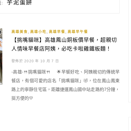
芋泥蛋餅
:
,
,
,
高雄美食
高雄小吃
高雄早餐
高雄早午餐
【挑嘴貓咪】高雄鳳山銅板價早餐，超親切
人情味早餐店阿姨，必吃卡啦雞鐵板麵！
發佈於 2020 年 10 月 7 日
-高雄-🍴挑嘴貓咪🍴 🌟早餐好吃、阿姨親切的傳統早
餐店，有個可愛的店名「挑嘴貓咪」🤣，位在鳳山鳳東
路上的寧靜住宅區，距離捷運鳳山國中站走路約7分鐘，
挺方便的💛