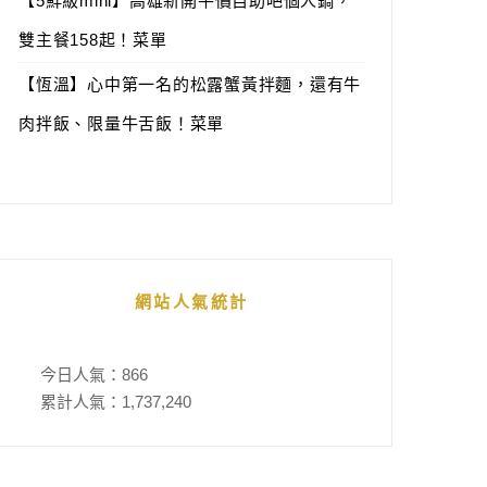
【5鮮級mini】高雄新開平價自助吧個人鍋，
雙主餐158起！菜單
【恆溫】心中第一名的松露蟹黃拌麵，還有牛
肉拌飯、限量牛舌飯！菜單
網站人氣統計
今日人氣：
866
累計人氣：
1,737,240