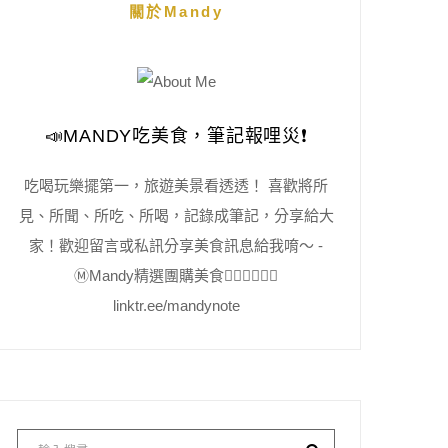
關於Mandy
📣MANDY吃美食，筆記報哩災❗️
吃喝玩樂擺第一，旅遊美景看透透！ 喜歡將所
見、所聞、所吃、所喝，記錄成筆記，分享給大
家！歡迎留言或私訊分享美食訊息給我唷～ -
Ⓜ️Mandy精選團購美食👇🏻👇🏻👇🏻
linktr.ee/mandynote