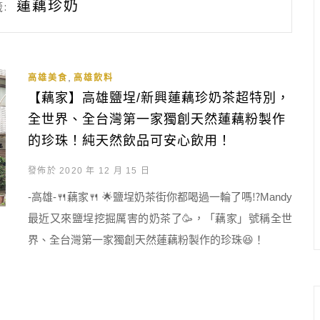
蓮藕珍奶
:
,
高雄美食
高雄飲料
【藕家】高雄鹽埕/新興蓮藕珍奶茶超特別，
全世界、全台灣第一家獨創天然蓮藕粉製作
的珍珠！純天然飲品可安心飲用！
發佈於 2020 年 12 月 15 日
-高雄-🍴藕家🍴 🌟鹽埕奶茶街你都喝過一輪了嗎⁉️Mandy
最近又來鹽埕挖掘厲害的奶茶了🥳，「藕家」號稱全世
界、全台灣第一家獨創天然蓮藕粉製作的珍珠😆！