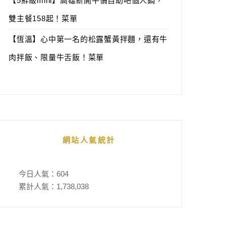
【5鮮級mini】高雄新開平價自助吧個人鍋，
雙主餐158起！菜單
【恆溫】心中第一名的松露蟹黃拌麵，還有牛
肉拌飯、限量牛舌飯！菜單
網站人氣統計
今日人氣：
604
累計人氣：
1,738,038