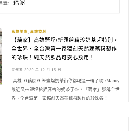
藕家
標籤:
,
高雄美食
高雄飲料
【藕家】高雄鹽埕/新興蓮藕珍奶茶超特別，
全世界、全台灣第一家獨創天然蓮藕粉製作
的珍珠！純天然飲品可安心飲用！
發佈於 2020 年 12 月 15 日
-高雄-🍴藕家🍴 🌟鹽埕奶茶街你都喝過一輪了嗎⁉️Mandy
最近又來鹽埕挖掘厲害的奶茶了🥳，「藕家」號稱全世
界、全台灣第一家獨創天然蓮藕粉製作的珍珠😆！