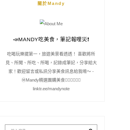
關於Mandy
📣MANDY吃美食，筆記報哩災❗️
吃喝玩樂擺第一，旅遊美景看透透！ 喜歡將所
見、所聞、所吃、所喝，記錄成筆記，分享給大
家！歡迎留言或私訊分享美食訊息給我唷～ -
Ⓜ️Mandy精選團購美食👇🏻👇🏻👇🏻
linktr.ee/mandynote