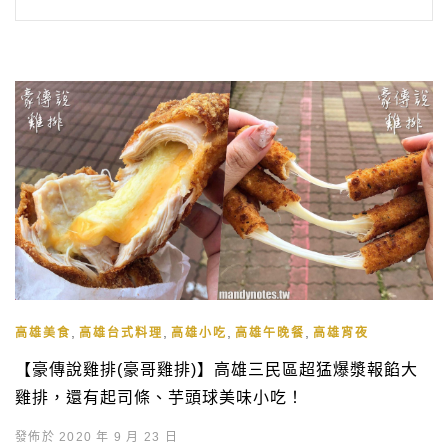
,
,
,
,
高雄美食
高雄台式料理
高雄小吃
高雄午晚餐
高雄宵夜
【豪傳說雞排(豪哥雞排)】高雄三民區超猛爆漿報餡大
雞排，還有起司條、芋頭球美味小吃！
發佈於 2020 年 9 月 23 日