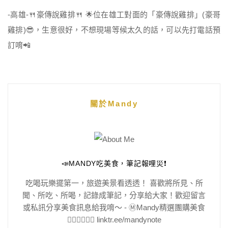
-高雄-🍴豪傳說雞排🍴 🌟位在雄工對面的「豪傳說雞排」(豪哥
雞排)😎，生意很好，不想現場等候太久的話，可以先打電話預
訂唷📲
關於Mandy
📣MANDY吃美食，筆記報哩災❗️
吃喝玩樂擺第一，旅遊美景看透透！ 喜歡將所見、所
聞、所吃、所喝，記錄成筆記，分享給大家！歡迎留言
或私訊分享美食訊息給我唷～ - Ⓜ️Mandy精選團購美食
👇🏻👇🏻👇🏻 linktr.ee/mandynote