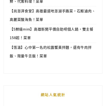
鮮、代客料理！菜單
【尚澎湃食堂】高雄最道地澎湖手路菜，石鮔滷肉、
高麗菜酸海魚！菜單
【5鮮級mini】高雄新開平價自助吧個人鍋，雙主餐
158起！菜單
【恆溫】心中第一名的松露蟹黃拌麵，還有牛肉拌
飯、限量牛舌飯！菜單
網站人氣統計