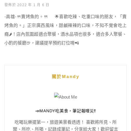
發佈於 2022 年 1 月 6 日
-高雄-🍴賣烤魚的。🍴 🌟喜歡吃辣、吃重口味的朋友，「賣
烤魚的。」正宗廣西風味，甜鹹辣辣的口味，不知不覺會吃上
癮🌶️！店內氛圍超適合聚餐，酒水品項也很多，適合多人聚餐、
小酌的餐廳🍺，建議提早預約訂位唷📲
關於Mandy
📣MANDY吃美食，筆記報哩災❗️
吃喝玩樂擺第一，旅遊美景看透透！ 喜歡將所見、所
聞、所吃、所喝，記錄成筆記，分享給大家！歡迎留言