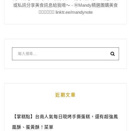
或私訊分享美食訊息給我唷～ - Ⓜ️Mandy精選團購美食
👇🏻👇🏻👇🏻 linktr.ee/mandynote
近期文章
【掌糕點】台南人氣每日現烤手撕蛋糕，還有超強鳳
凰酥、蛋黃酥！菜單