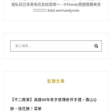
或私訊分享美食訊息給我唷～ - Ⓜ️Mandy精選團購美食
👇🏻👇🏻👇🏻 linktr.ee/mandynote
近期文章
【不二緻果】高雄88年老字號傳奇伴手禮，壽山Q
餅、桂花酥！菜單