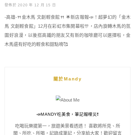
發佈於 2020 年 12 月 15 日
-高雄-🍴金木馬 文創輕食館🍴 🌟新店報報📣！超夢幻的「金木
馬 文創輕食館」12月在彩虹市集開幕啦🎊，店內旋轉木馬的氛
圍好浪漫，以後搭高鐵的朋友又有新的咖啡廳可以選擇啦，金
木馬還有好吃的輕食和甜點唷🥰
關於Mandy
📣MANDY吃美食，筆記報哩災❗️
吃喝玩樂擺第一，旅遊美景看透透！ 喜歡將所見、所
聞、所吃、所喝，記錄成筆記，分享給大家！歡迎留言