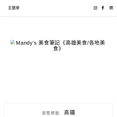
主選單
高鐵
瀏覽標籤: