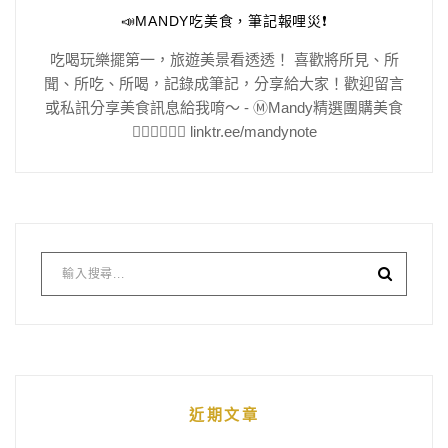
📣MANDY吃美食，筆記報哩災❗️
吃喝玩樂擺第一，旅遊美景看透透！ 喜歡將所見、所
聞、所吃、所喝，記錄成筆記，分享給大家！歡迎留言
或私訊分享美食訊息給我唷～ - Ⓜ️Mandy精選團購美食
👇🏻👇🏻👇🏻 linktr.ee/mandynote
近期文章