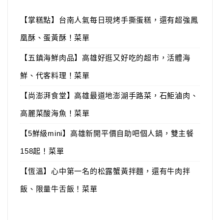
【掌糕點】台南人氣每日現烤手撕蛋糕，還有超強鳳
凰酥、蛋黃酥！菜單
【五鎮海鮮肉品】高雄好逛又好吃的超市，活體海
鮮、代客料理！菜單
【尚澎湃食堂】高雄最道地澎湖手路菜，石鮔滷肉、
高麗菜酸海魚！菜單
【5鮮級mini】高雄新開平價自助吧個人鍋，雙主餐
158起！菜單
【恆溫】心中第一名的松露蟹黃拌麵，還有牛肉拌
飯、限量牛舌飯！菜單