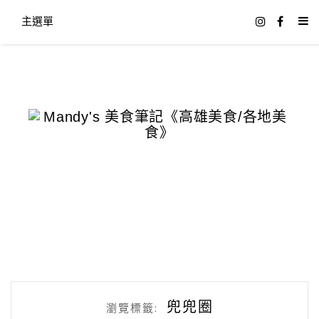
主選單
兜兜圈
瀏覽標籤: