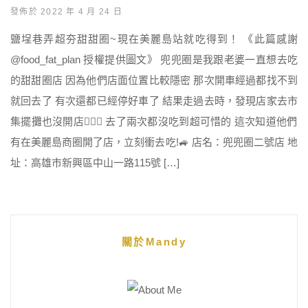
發佈於 2022 年 4 月 24 日
鹽埕巷弄超夯甜甜圈~現在美麗島站就吃得到！ 《此篇感謝
@food_fat_plan 授權提供圖文》 兜兜圈是我跟老婆一直想去吃
的甜甜圈店 因為他們店面位置比較隱密 那次開車經過都找不到
就回去了 有次還都已經停好車了 結果走過去時，發現店家去市
集擺攤也沒開店🤦🏻‍♂️ 去了兩次都沒吃到超可惜的 這次知道他們
有在美麗島商圈開了店，立刻衝去吃!🚙 店名：兜兜圈二號店 地
址：高雄市新興區中山一路115號 […]
關於Mandy