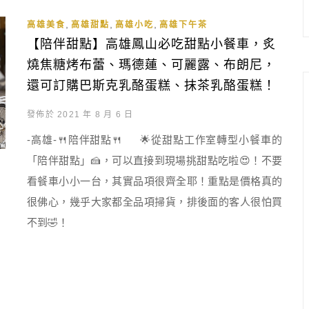
,
,
,
高雄美食
高雄甜點
高雄小吃
高雄下午茶
【陪伴甜點】高雄鳳山必吃甜點小餐車，炙
燒焦糖烤布蕾、瑪德蓮、可麗露、布朗尼，
還可訂購巴斯克乳酪蛋糕、抹茶乳酪蛋糕！
發佈於 2021 年 8 月 6 日
-高雄-🍴陪伴甜點🍴 🌟從甜點工作室轉型小餐車的
「陪伴甜點」🍰，可以直接到現場挑甜點吃啦😍！不要
看餐車小小一台，其實品項很齊全耶！重點是價格真的
很佛心，幾乎大家都全品項掃貨，排後面的客人很怕買
不到🤣！