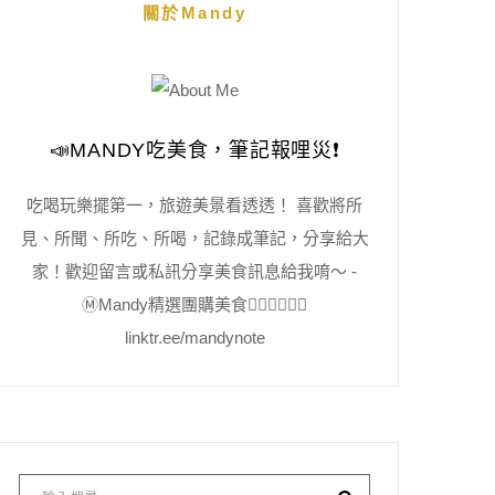
關於Mandy
📣MANDY吃美食，筆記報哩災❗️
吃喝玩樂擺第一，旅遊美景看透透！ 喜歡將所
見、所聞、所吃、所喝，記錄成筆記，分享給大
家！歡迎留言或私訊分享美食訊息給我唷～ -
Ⓜ️Mandy精選團購美食👇🏻👇🏻👇🏻
linktr.ee/mandynote