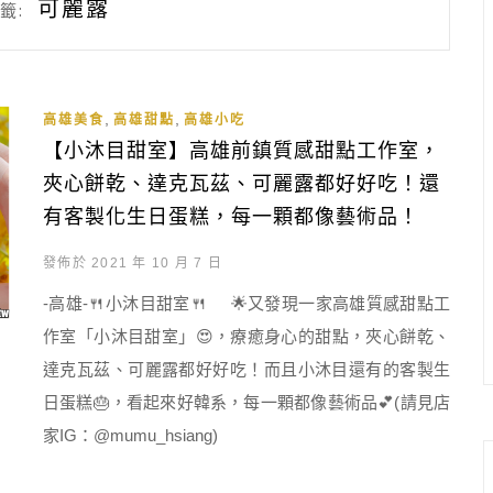
可麗露
籤:
,
,
高雄美食
高雄甜點
高雄小吃
【小沐目甜室】高雄前鎮質感甜點工作室，
夾心餅乾、達克瓦茲、可麗露都好好吃！還
有客製化生日蛋糕，每一顆都像藝術品！
發佈於 2021 年 10 月 7 日
-高雄-🍴小沐目甜室🍴 🌟又發現一家高雄質感甜點工
作室「小沐目甜室」😍，療癒身心的甜點，夾心餅乾、
達克瓦茲、可麗露都好好吃！而且小沐目還有的客製生
日蛋糕🎂，看起來好韓系，每一顆都像藝術品💕(請見店
家IG：@mumu_hsiang)