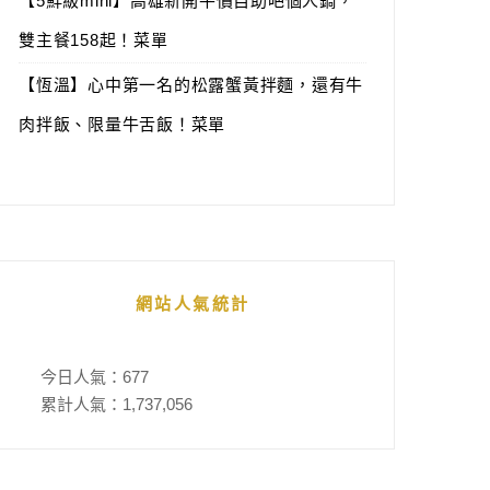
【5鮮級mini】高雄新開平價自助吧個人鍋，
雙主餐158起！菜單
【恆溫】心中第一名的松露蟹黃拌麵，還有牛
肉拌飯、限量牛舌飯！菜單
網站人氣統計
今日人氣：
677
累計人氣：
1,737,056