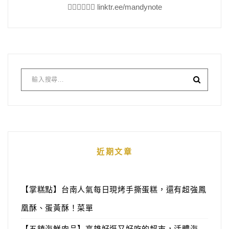
👇🏻👇🏻👇🏻 linktr.ee/mandynote
近期文章
【掌糕點】台南人氣每日現烤手撕蛋糕，還有超強鳳
凰酥、蛋黃酥！菜單
【五鎮海鮮肉品】高雄好逛又好吃的超市，活體海