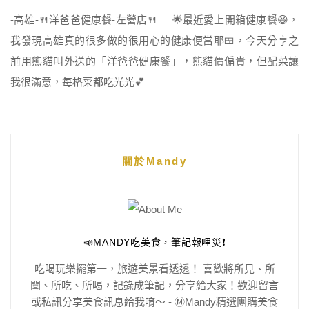
-高雄-🍴洋爸爸健康餐-左營店🍴 🌟最近愛上開箱健康餐😆，
我發現高雄真的很多做的很用心的健康便當耶🍱，今天分享之
前用熊貓叫外送的「洋爸爸健康餐」，熊貓價偏貴，但配菜讓
我很滿意，每格菜都吃光光💕
關於Mandy
📣MANDY吃美食，筆記報哩災❗️
吃喝玩樂擺第一，旅遊美景看透透！ 喜歡將所見、所
聞、所吃、所喝，記錄成筆記，分享給大家！歡迎留言
或私訊分享美食訊息給我唷～ - Ⓜ️Mandy精選團購美食