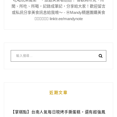
聞、所吃、所喝，記錄成筆記，分享給大家！歡迎留言
或私訊分享美食訊息給我唷～ - Ⓜ️Mandy精選團購美食
👇🏻👇🏻👇🏻 linktr.ee/mandynote
近期文章
【掌糕點】台南人氣每日現烤手撕蛋糕，還有超強鳳