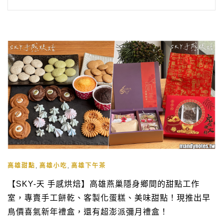
,
,
高雄甜點
高雄小吃
高雄下午茶
【SKY-天 手感烘焙】高雄燕巢隱身鄉間的甜點工作
室，專賣手工餅乾、客製化蛋糕、美味甜點！現推出早
鳥價喜氣新年禮盒，還有超澎派彌月禮盒！