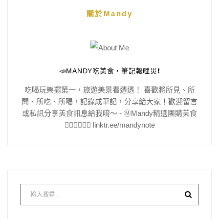
關於Mandy
📣MANDY吃美食，筆記報哩災❗️
吃喝玩樂擺第一，旅遊美景看透透！ 喜歡將所見、所
聞、所吃、所喝，記錄成筆記，分享給大家！歡迎留言
或私訊分享美食訊息給我唷～ - Ⓜ️Mandy精選團購美食
👇🏻👇🏻👇🏻 linktr.ee/mandynote