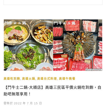
,
,
,
高雄吃到飽
高雄火鍋
高雄台式料理
高雄午晚餐
【鬥牛士二鍋-大順店】高雄三民區平價火鍋吃到飽，自
助吧無限享用！
發佈於 2022 年 7 月 15 日