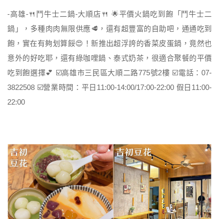
-高雄-🍴鬥牛士二鍋-大順店🍴 🌟平價火鍋吃到飽「鬥牛士二
鍋」，多種肉肉無限供應🥩，還有超豐富的自助吧，通通吃到
飽，實在有夠划算餒😍！新推出超浮誇的香菜皮蛋鍋，竟然也
意外的好吃耶，還有綠咖哩鍋、泰式奶茶，很適合聚餐的平價
吃到飽選擇💕 ☑️高雄市三民區大順二路775號2樓 ☑️電話：07-
3822508 ☑️營業時間：平日11:00-14:00/17:00-22:00 假日11:00-
22:00