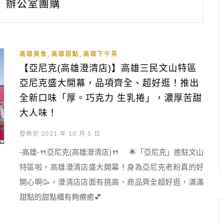
辦公室團購
,
,
高雄美食
高雄甜點
高雄下午茶
【亞尼克(高雄澄清店)】高雄三民文山特區
亞尼克盛大開幕，品項齊全、超好逛！推出
全新口味「厚。巧克力 生乳捲」，濃厚苦甜
大人味！
發佈於 2021 年 10 月 5 日
-高雄-🍴亞尼克(高雄澄清店)🍴 🌟「亞尼克」進駐文山
特區啦，高雄澄清店盛大開幕！身為亞尼克老粉真的好
開心啊🥳，澄清店店面有挑高，商品齊全超好逛，滿滿
甜點的甜點櫃有夠療癒💕