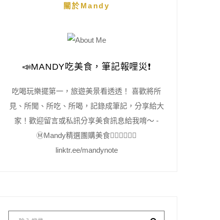
關於Mandy
📣MANDY吃美食，筆記報哩災❗️
吃喝玩樂擺第一，旅遊美景看透透！ 喜歡將所
見、所聞、所吃、所喝，記錄成筆記，分享給大
家！歡迎留言或私訊分享美食訊息給我唷～ -
Ⓜ️Mandy精選團購美食👇🏻👇🏻👇🏻
linktr.ee/mandynote