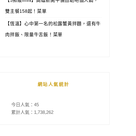
【5鮮級mini】高雄新開平價自助吧個人鍋，
雙主餐158起！菜單
【恆溫】心中第一名的松露蟹黃拌麵，還有牛
肉拌飯、限量牛舌飯！菜單
網站人氣統計
今日人氣：
45
累計人氣：
1,738,262