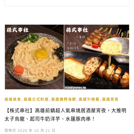
,
,
,
,
高雄美食
高雄日式料理
高雄燒烤海鮮
高雄午晚餐
高雄宵夜
【株式串社】高雄前鎮超人氣串燒居酒屋宵夜，大推明
太子烏龍、起司牛奶洋芋、水蓮豚肉串！
發佈於 2020 年 10 月 21 日