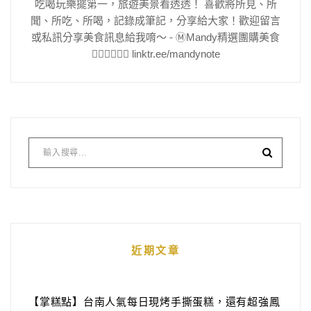
吃喝玩樂擺第一，旅遊美景看透透！ 喜歡將所見、所
聞、所吃、所喝，記錄成筆記，分享給大家！歡迎留言
或私訊分享美食訊息給我唷～ - Ⓜ️Mandy精選團購美食
👇🏻👇🏻👇🏻 linktr.ee/mandynote
近期文章
【掌糕點】台南人氣每日現烤手撕蛋糕，還有超強鳳