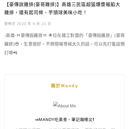
【豪傳說雞排(豪哥雞排)】高雄三民區超猛爆漿報餡大
雞排，還有起司條、芋頭球美味小吃！
發佈於 2020 年 9 月 23 日
-高雄-🍴豪傳說雞排🍴 🌟位在雄工對面的「豪傳說雞排」(豪哥
雞排)😎，生意很好，不想現場等候太久的話，可以先打電話預
訂唷📲
關於Mandy
📣MANDY吃美食，筆記報哩災❗️