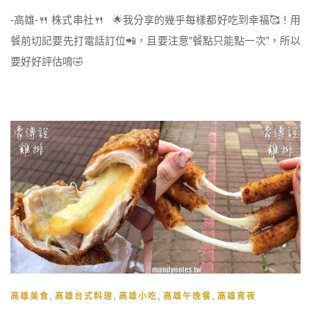
-高雄-🍴 株式串社🍴 🌟我分享的幾乎每樣都好吃到幸福🥰！用
餐前切記要先打電話訂位📲，且要注意”餐點只能點一次”，所以
要好好評估唷🤣
,
,
,
,
高雄美食
高雄台式料理
高雄小吃
高雄午晚餐
高雄宵夜