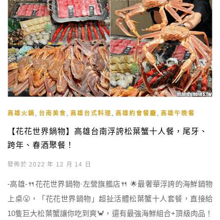
,
,
,
,
高雄火鍋
台南美食
高雄台式料理
高雄約會餐廳
高雄午晚餐
【花花世界鍋物】高雄台南浮誇松葉蟹十人餐，尾牙、
跨年、春酒聚餐！
發佈於 2022 年 12 月 14 日
-高雄-🍴花花世界鍋物·左營旗艦店🍴 🌟最奢華浮誇的海鮮鍋物
上桌😤，「花花世界鍋物」超扯活體松葉蟹十人套餐，直接給
10隻巨大松葉蟹讓你吃到爽🦀️，還有最強海鮮組合+頂級肉品！