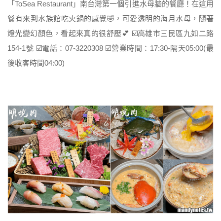
「ToSea Restaurant」南台灣第一個引進水母牆的餐廳！在這用
餐有來到水族館吃火鍋的感覺🤣，可愛透明的海月水母，隨著
燈光變幻顏色，看起來真的很舒壓💕 ☑️高雄市三民區九如二路
154-1號 ☑️電話：07-3220308 ☑️營業時間：17:30-隔天05:00(最
後收客時間04:00)