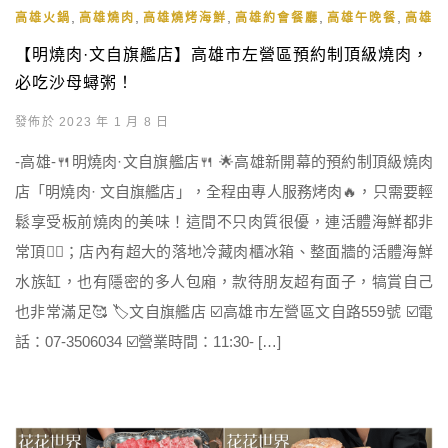
,
,
,
,
,
高雄火鍋
高雄燒肉
高雄燒烤海鮮
高雄約會餐廳
高雄午晚餐
高雄宵
【明燒肉·文自旗艦店】高雄市左營區預約制頂級燒肉，
必吃沙母蟳粥！
發佈於 2023 年 1 月 8 日
-高雄-🍴明燒肉·文自旗艦店🍴 🌟高雄新開幕的預約制頂級燒肉
店「明燒肉· 文自旗艦店」，全程由專人服務烤肉🔥，只需要輕
鬆享受板前燒肉的美味！這間不只肉質很優，連活體海鮮都非
常頂👍🏻；店內有超大的落地冷藏肉櫃冰箱、整面牆的活體海鮮
水族缸，也有隱密的多人包廂，款待朋友超有面子，犒賞自己
也非常滿足🥰 🏷文自旗艦店 ☑️高雄市左營區文自路559號 ☑️電
話：07-3506034 ☑️營業時間：11:30- […]