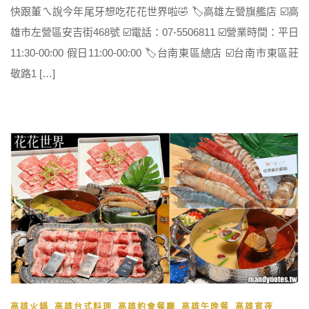
快跟董ㄟ說今年尾牙想吃花花世界啦🤣 🏷高雄左營旗艦店 ☑️高
雄市左營區安吉街468號 ☑️電話：07-5506811 ☑️營業時間：平日
11:30-00:00 假日11:00-00:00 🏷台南東區總店 ☑️台南市東區莊
敬路1 […]
,
,
,
,
高雄火鍋
高雄台式料理
高雄約會餐廳
高雄午晚餐
高雄宵夜