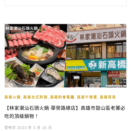
,
,
,
,
高雄火鍋
高雄台式料理
高雄約會餐廳
高雄午晚餐
高雄宵夜
【林家潮汕石頭火鍋·華榮路總店】高雄市鼓山區老饕必
吃的頂級鍋物！
發佈於 2023 年 3 月 16 日