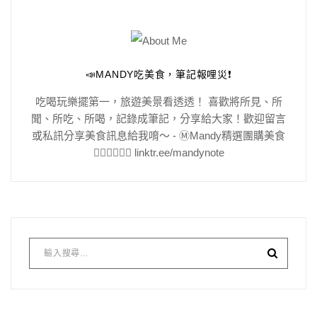
📣MANDY吃美食，筆記報哩災❗️
吃喝玩樂擺第一，旅遊美景看透透！ 喜歡將所見、所
聞、所吃、所喝，記錄成筆記，分享給大家！歡迎留言
或私訊分享美食訊息給我唷～ - Ⓜ️Mandy精選團購美食
👇🏻👇🏻👇🏻 linktr.ee/mandynote