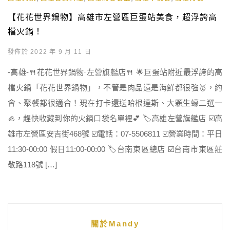
【花花世界鍋物】高雄市左營區巨蛋站美食，超浮誇高
檔火鍋！
發佈於 2022 年 9 月 11 日
-高雄-🍴花花世界鍋物·左營旗艦店🍴 🌟巨蛋站附近最浮誇的高
檔火鍋「花花世界鍋物」，不管是肉品還是海鮮都很強🥇，約
會、聚餐都很適合！現在打卡還送哈根達斯、大顆生蠔二選一
🦪，趕快收藏到你的火鍋口袋名單裡💕 🏷高雄左營旗艦店 ☑️高
雄市左營區安吉街468號 ☑️電話：07-5506811 ☑️營業時間：平日
11:30-00:00 假日11:00-00:00 🏷台南東區總店 ☑️台南市東區莊
敬路118號 […]
關於Mandy