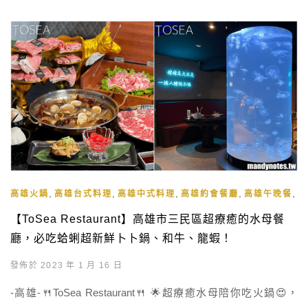
,
,
,
,
,
高雄火鍋
高雄台式料理
高雄中式料理
高雄約會餐廳
高雄午晚餐
高
【ToSea Restaurant】高雄市三民區超療癒的水母餐
廳，必吃蛤蜊超新鮮卜卜鍋、和牛、龍蝦！
發佈於 2023 年 1 月 16 日
-高雄-🍴ToSea Restaurant🍴 🌟超療癒水母陪你吃火鍋😍，