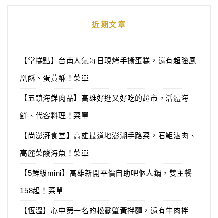
近期文章
【掌糕點】台南人氣每日現烤手撕蛋糕，還有超強鳳
凰酥、蛋黃酥！菜單
【五鎮海鮮肉品】高雄好逛又好吃的超市，活體海
鮮、代客料理！菜單
【尚澎湃食堂】高雄最道地澎湖手路菜，石鮔滷肉、
高麗菜酸海魚！菜單
【5鮮級mini】高雄新開平價自助吧個人鍋，雙主餐
158起！菜單
【恆溫】心中第一名的松露蟹黃拌麵，還有牛肉拌