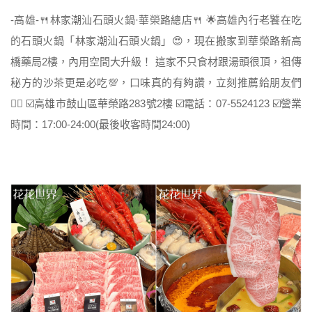
-高雄-🍴林家潮汕石頭火鍋·華榮路總店🍴 🌟高雄內行老饕在吃
的石頭火鍋「林家潮汕石頭火鍋」😍，現在搬家到華榮路新高
橋藥局2樓，內用空間大升級！ 這家不只食材跟湯頭很頂，祖傳
秘方的沙茶更是必吃💯，口味真的有夠讚，立刻推薦給朋友們
👍🏻 ☑️高雄市鼓山區華榮路283號2樓 ☑️電話：07-5524123 ☑️營業
時間：17:00-24:00(最後收客時間24:00)