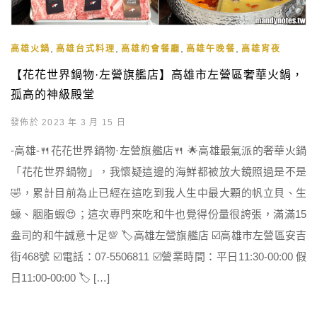
,
,
,
,
高雄火鍋
高雄台式料理
高雄約會餐廳
高雄午晚餐
高雄宵夜
【花花世界鍋物·左營旗艦店】高雄市左營區奢華火鍋，
孤高的神級殿堂
發佈於 2023 年 3 月 15 日
-高雄-🍴花花世界鍋物·左營旗艦店🍴 🌟高雄最氣派的奢華火鍋
「花花世界鍋物」，我懷疑這邊的海鮮都被放大鏡照過是不是
🤣，累計目前為止已經在這吃到我人生中最大顆的帆立貝、生
蠔、胭脂蝦😍；這次專門來吃和牛也覺得份量很誇張，滿滿15
盎司的和牛誠意十足💯 🏷高雄左營旗艦店 ☑️高雄市左營區安吉
街468號 ☑️電話：07-5506811 ☑️營業時間：平日11:30-00:00 假
日11:00-00:00 🏷 […]