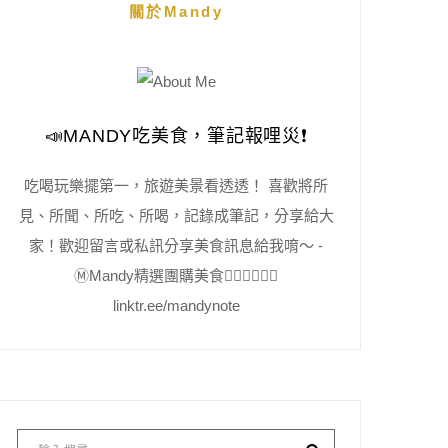
關於Mandy
📣MANDY吃美食，筆記報哩災❗️
吃喝玩樂擺第一，旅遊美景看透透！ 喜歡將所
見、所聞、所吃、所喝，記錄成筆記，分享給大
家！歡迎留言或私訊分享美食訊息給我唷～ -
Ⓜ️Mandy精選團購美食👇🏻👇🏻👇🏻
linktr.ee/mandynote