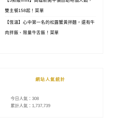
【5鮮級mini】高雄新開平價自助吧個人鍋，
雙主餐158起！菜單
【恆溫】心中第一名的松露蟹黃拌麵，還有牛
肉拌飯、限量牛舌飯！菜單
網站人氣統計
今日人氣：
308
累計人氣：
1,737,739