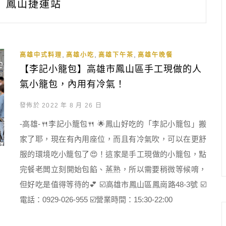
鳳山捷運站
,
,
,
高雄中式料理
高雄小吃
高雄下午茶
高雄午晚餐
【李記小籠包】高雄市鳳山區手工現做的人
氣小籠包，內用有冷氣！
發佈於 2022 年 8 月 26 日
-高雄-🍴李記小籠包🍴 🌟鳳山好吃的「李記小籠包」搬
家了耶，現在有內用座位，而且有冷氣吹，可以在更舒
服的環境吃小籠包了😍！這家是手工現做的小籠包，點
完餐老闆立刻開始包餡、蒸熟，所以需要稍微等候唷，
但好吃是值得等待的💕 ☑️高雄市鳳山區鳳崗路48-3號 ☑️
電話：0929-026-955 ☑️營業時間：15:30-22:00