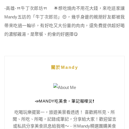
-高雄-🍴牛丁次郎坊🍴 🌟想吃燒肉不用花大錢，來吃這家讓
Mandy五訪的「牛丁次郎坊」😍，幾乎身邊的親朋好友都被我
帶來吃過一輪🤣，有好吃又大份量的肉肉，還免費提供超好喝
的濃郁雞湯，是聚餐、約會的好選擇😋
關於Mandy
📣MANDY吃美食，筆記報哩災❗️
吃喝玩樂擺第一，旅遊美景看透透！ 喜歡將所見、所
聞、所吃、所喝，記錄成筆記，分享給大家！歡迎留言
或私訊分享美食訊息給我唷～ - Ⓜ️Mandy精選團購美食