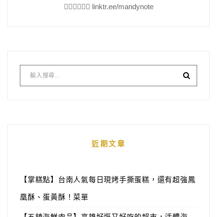
👇🏻👇🏻👇🏻 linktr.ee/mandynote
近期文章
【掌糕點】台南人氣每日現烤手撕蛋糕，還有超強鳳
凰酥、蛋黃酥！菜單
【五鎮海鮮肉品】高雄好逛又好吃的超市，活體海