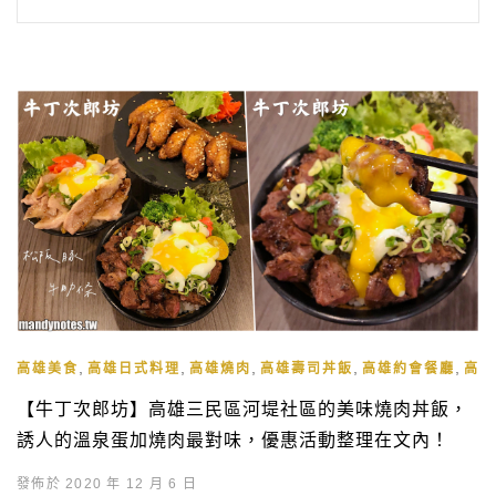
,
,
,
,
,
高雄美食
高雄日式料理
高雄燒肉
高雄壽司丼飯
高雄約會餐廳
高雄
【牛丁次郎坊】高雄三民區河堤社區的美味燒肉丼飯，
誘人的溫泉蛋加燒肉最對味，優惠活動整理在文內！
發佈於 2020 年 12 月 6 日