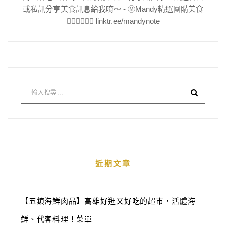
或私訊分享美食訊息給我唷～ - Ⓜ️Mandy精選團購美食
👇🏻👇🏻👇🏻 linktr.ee/mandynote
近期文章
【五鎮海鮮肉品】高雄好逛又好吃的超市，活體海
鮮、代客料理！菜單