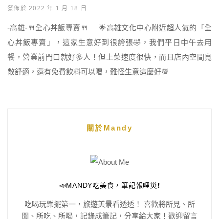
發佈於 2022 年 1 月 18 日
-高雄-🍴全心丼飯專賣🍴 🌟高雄文化中心附近超人氣的「全
心丼飯專賣」，這家生意好到很誇張🤣，我們平日中午去用
餐，營業前門口就好多人！但上菜速度很快，而且店內空間寬
敞舒適，還有免費飲料可以喝，難怪生意這麼好💯
關於Mandy
📣MANDY吃美食，筆記報哩災❗️
吃喝玩樂擺第一，旅遊美景看透透！ 喜歡將所見、所
聞、所吃、所喝，記錄成筆記，分享給大家！歡迎留言