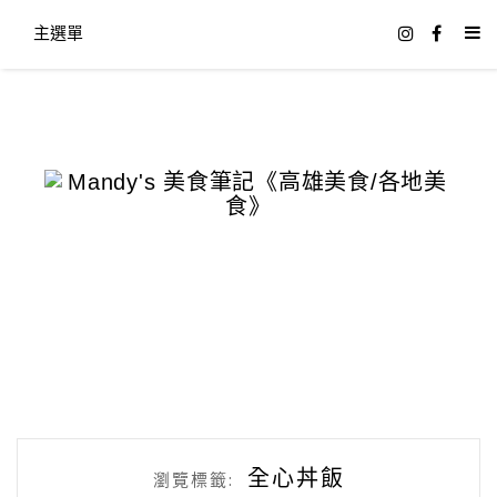
主選單
全心丼飯
瀏覽標籤: