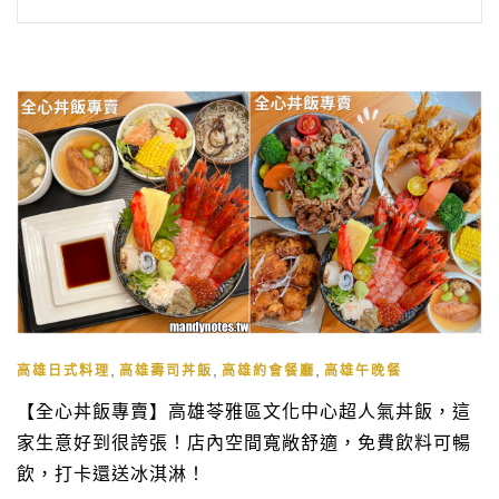
,
,
,
高雄日式料理
高雄壽司丼飯
高雄約會餐廳
高雄午晚餐
【全心丼飯專賣】高雄苓雅區文化中心超人氣丼飯，這
家生意好到很誇張！店內空間寬敞舒適，免費飲料可暢
飲，打卡還送冰淇淋！