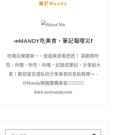
關於Mandy
📣MANDY吃美食，筆記報哩災❗️
吃喝玩樂擺第一，旅遊美景看透透！ 喜歡將所
見、所聞、所吃、所喝，記錄成筆記，分享給大
家！歡迎留言或私訊分享美食訊息給我唷～ -
Ⓜ️Mandy精選團購美食👇🏻👇🏻👇🏻
linktr.ee/mandynote