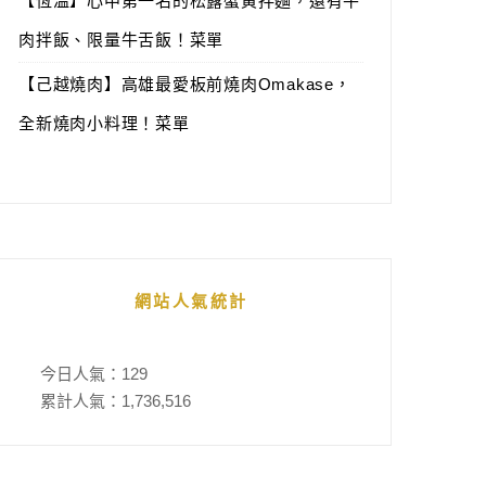
【恆溫】心中第一名的松露蟹黃拌麵，還有牛
肉拌飯、限量牛舌飯！菜單
【己越燒肉】高雄最愛板前燒肉Omakase，
全新燒肉小料理！菜單
網站人氣統計
今日人氣：
129
累計人氣：
1,736,516