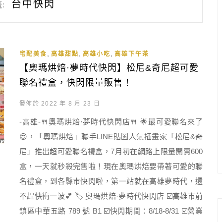
台中快閃
:
,
,
,
宅配美食
高雄甜點
高雄小吃
高雄下午茶
【奧瑪烘焙·夢時代快閃】松尼&奇尼超可愛
聯名禮盒，快閃限量販售！
發佈於 2022 年 8 月 23 日
-高雄-🍴奧瑪烘焙·夢時代快閃店🍴 🌟最可愛聯名來了
😍，「奧瑪烘焙」聯手LINE貼圖人氣插畫家「松尼&奇
尼」推出超可愛聯名禮盒，7月初在網路上限量開賣600
盒，一天就秒殺完售啦！現在奧瑪烘焙要帶著可愛的聯
名禮盒，到各縣市快閃啦，第一站就在高雄夢時代，還
不趕快衝一波💕 🏷 奧瑪烘焙·夢時代快閃店 ☑️高雄市前
鎮區中華五路 789 號 B1 ☑️快閃期間：8/18-8/31 ☑️營業