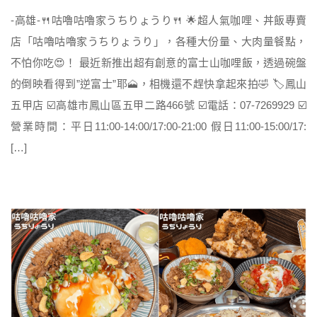
-高雄-🍴咕嚕咕嚕家うちりょうり🍴 🌟超人氣咖哩、丼飯專賣
店「咕嚕咕嚕家うちりょうり」，各種大份量、大肉量餐點，
不怕你吃😍！ 最近新推出超有創意的富士山咖哩飯，透過碗盤
的倒映看得到”逆富士”耶🗻，相機還不趕快拿起來拍🤣 🏷鳳山
五甲店 ☑️高雄市鳳山區五甲二路466號 ☑️電話：07-7269929 ☑️
營業時間：平日11:00-14:00/17:00-21:00 假日11:00-15:00/17:
[…]