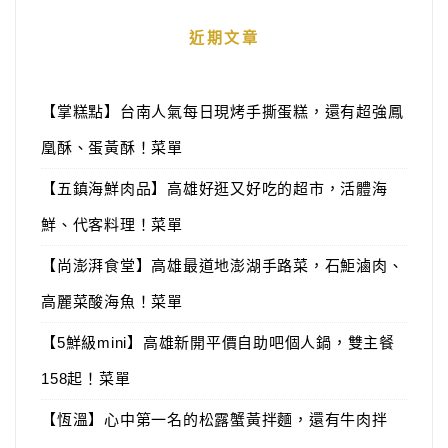
近期文章
【掌糕點】台南人氣每日現烤手撕蛋糕，還有超強鳳
凰酥、蛋黃酥！菜單
【五鎮海鮮肉品】高雄好逛又好吃的超市，活體海
鮮、代客料理！菜單
【尚澎湃食堂】高雄最道地澎湖手路菜，石鮔滷肉、
高麗菜酸海魚！菜單
【5鮮級mini】高雄新開平價自助吧個人鍋，雙主餐
158起！菜單
【恆溫】心中第一名的松露蟹黃拌麵，還有牛肉拌