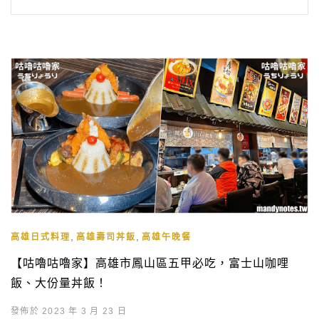
,
,
高雄日式料理
高雄壽司丼飯
高雄午晚餐
【咕嚕咕嚕家】高雄市鳳山區五甲必吃，富士山咖哩
飯、大份量丼飯！
發佈於 2023 年 3 月 23 日