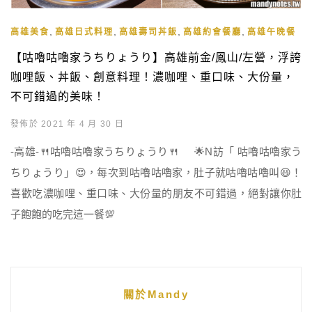
,
,
,
,
高雄美食
高雄日式料理
高雄壽司丼飯
高雄約會餐廳
高雄午晚餐
【咕嚕咕嚕家うちりょうり】高雄前金/鳳山/左營，浮誇
咖哩飯、丼飯、創意料理！濃咖哩、重口味、大份量，
不可錯過的美味！
發佈於 2021 年 4 月 30 日
-高雄-🍴咕嚕咕嚕家うちりょうり🍴 🌟N訪「 咕嚕咕嚕家う
ちりょうり」😍，每次到咕嚕咕嚕家，肚子就咕嚕咕嚕叫😆！
喜歡吃濃咖哩、重口味、大份量的朋友不可錯過，絕對讓你肚
子飽飽的吃完這一餐💯
關於Mandy