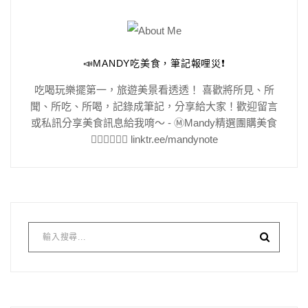
📣MANDY吃美食，筆記報哩災❗️
吃喝玩樂擺第一，旅遊美景看透透！ 喜歡將所見、所
聞、所吃、所喝，記錄成筆記，分享給大家！歡迎留言
或私訊分享美食訊息給我唷～ - Ⓜ️Mandy精選團購美食
👇🏻👇🏻👇🏻 linktr.ee/mandynote