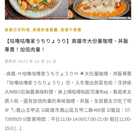
,
,
高雄日式料理
高雄約會餐廳
高雄午晚餐
【咕嚕咕嚕家うちりょうり】高雄市大份量咖哩、丼飯
專賣！加倍肉量！
發佈於 2022 年 10 月 14 日
-高雄-🍴咕嚕咕嚕家うちりょうり🍴 🌟大份量咖哩、丼飯專賣
「咕嚕咕嚕家うちりょうり」😍，入冬推出新菜色啦！浮誇係
JUMBO巨無霸美味料理，淋上嘩啦嘩啦起司瀑布🧀️，看起來太
誘人啦，還有加倍肉量的美味咖哩、丼飯，全部都太欠吃了吧
💯 🏷鳳山五甲店 ☑️高雄市鳳山區五甲二路466號 ☑️電話：07-
7269929 ☑️營業時間：平日11:00-14:00/17:00-21:00 假日11:00-
15:0 […]