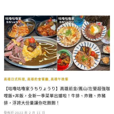
,
,
高雄日式料理
高雄約會餐廳
高雄午晚餐
【咕嚕咕嚕家うちりょうり】高雄前金/鳳山/左營超強咖
哩飯+丼飯，全新一季菜單出爐啦！牛排、炸雞、炸豬
排，浮誇大份量讓你吃飽飽！
發佈於 2022 年 2 月 11 日