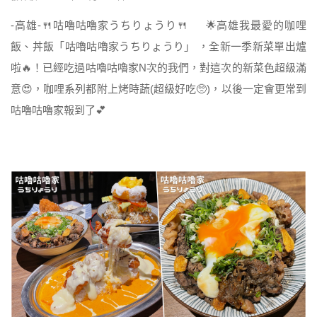
-高雄-🍴咕嚕咕嚕家うちりょうり🍴 🌟高雄我最愛的咖哩
飯、丼飯「咕嚕咕嚕家うちりょうり」 ，全新一季新菜單出爐
啦🔥！已經吃過咕嚕咕嚕家N次的我們，對這次的新菜色超級滿
意😍，咖哩系列都附上烤時蔬(超級好吃🥺)，以後一定會更常到
咕嚕咕嚕家報到了💕