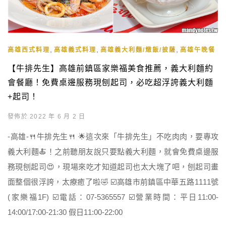
,
,
,
高雄西式料理
高雄義式料理
高雄義大利麵/燉飯/披薩
高雄午晚餐
【牛排先生】高雄前鎮區家樂福美食推薦，義大利麵約
會餐廳！免費桌邊服務現刨起司，必吃超浮誇義大利麵
+起司！
發佈於 2022 年 6 月 2 日
-高雄-🍴牛排先生🍴 🌟這次來「牛排先生」不吃肉肉，要專攻
義大利麵🍝！之前聽朋友說只要點義大利麵，就會免費桌邊服
務現刨起司😍，現場來吃才知道起司也太大塊了吧，刨起司畫
面整個很浮誇，太療癒了啦🤣 ☑️高雄市前鎮區中華五路1111號
(家樂福1F) ☑️電話：07-5365557 ☑️營業時間：平日11:00-
14:00/17:00-21:30 假日11:00-22:00