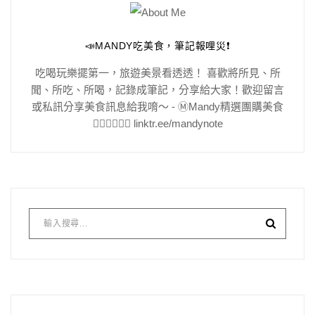
📣MANDY吃美食，筆記報哩災❗️
吃喝玩樂擺第一，旅遊美景看透透！ 喜歡將所見、所
聞、所吃、所喝，記錄成筆記，分享給大家！歡迎留言
或私訊分享美食訊息給我唷～ - Ⓜ️Mandy精選團購美食
👇🏻👇🏻👇🏻 linktr.ee/mandynote