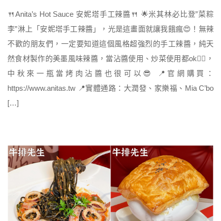
🍴Anita’s Hot Sauce 安妮塔手工辣醬🍴 🌟米其林必比登”菜粽
李”淋上「安妮塔手工辣醬」，光是這畫面就讓我餓瘋😍！無辣
不歡的朋友們，一定要知道這個風格超強烈的手工辣醬，純天
然食材製作的美墨風味辣醬，當沾醬使用、炒菜使用都ok👌🏻，
中秋來一瓶當烤肉沾醬也很可以😎 📍官網購買：
https://www.anitas.tw 📍實體通路：大潤發、家樂福、Mia C’bo
[…]