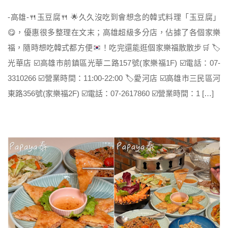
-高雄-
🍴
玉豆腐
🍴
🌟
久久沒吃到會想念的韓式料理「玉豆腐」
😋
，優惠很多整理在文末；高雄超級多分店，佔據了各個家樂
福，隨時想吃韓式都方便
！吃完還能逛個家樂福散散步
🛒
🏷
光華店
☑️
高雄市前鎮區光華二路157號(家樂福1F)
☑️
電話：07-
3310266
☑️
營業時間：11:00-22:00
🏷
愛河店
☑️
高雄市三民區河
東路356號(家樂福2F)
☑️
電話：07-2617860
☑️
營業時間：1 […]