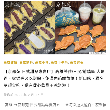
,
,
,
,
高雄甜點
高雄飲料
高雄小吃
高雄下午茶
高雄宵夜
【京都苑·日式甜點專賣店】高雄苓雅/三民/前鎮區 大遠
百、家樂福必吃甜點，飽滿內餡鯛魚燒！新口味、聯名
款超欠吃，還有暖心飲品＋冰淇淋！
發佈於 2022 年 2 月 17 日
-高雄-🍴京都苑·日式甜點專賣店🍴 🌟每次逛大遠百、家樂福