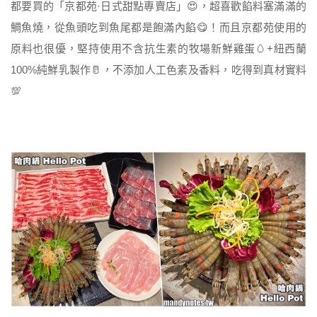
都要買的「京都苑·日式甜點專賣店」😍，超喜歡餡料塞滿滿的
鯛魚燒，從魚頭吃到魚尾都是飽滿內餡😋！而且京都苑使用的
原料也很優，堅持使用不含抗生素的牧場新鮮雞蛋🥚+紐西蘭
100%純鮮乳製作🥛，不添加人工色素及香料，吃得到真材實料
💯