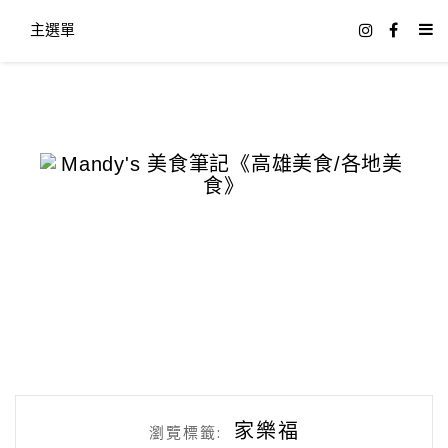
主選單
家樂福
瀏覽標籤: