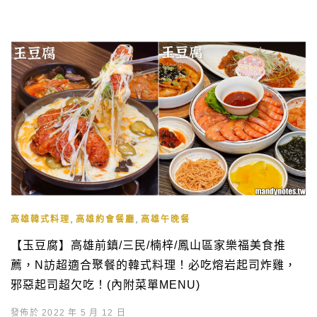
,
,
高雄韓式料理
高雄約會餐廳
高雄午晚餐
【玉豆腐】高雄前鎮/三民/楠梓/鳳山區家樂福美食推
薦，N訪超適合聚餐的韓式料理！必吃熔岩起司炸雞，
邪惡起司超欠吃！(內附菜單MENU)
發佈於 2022 年 5 月 12 日