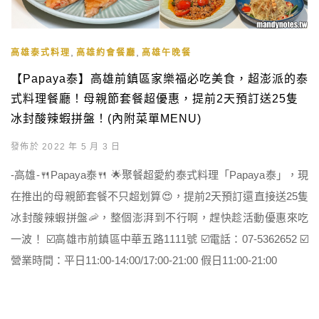
,
,
高雄泰式料理
高雄約會餐廳
高雄午晚餐
【Papaya泰】高雄前鎮區家樂福必吃美食，超澎派的泰
式料理餐廳！母親節套餐超優惠，提前2天預訂送25隻
冰封酸辣蝦拼盤！(內附菜單MENU)
發佈於 2022 年 5 月 3 日
-高雄-🍴Papaya泰🍴 🌟聚餐超愛約泰式料理「Papaya泰」，現
在推出的母親節套餐不只超划算😍，提前2天預訂還直接送25隻
冰封酸辣蝦拼盤🦐，整個澎湃到不行啊，趕快趁活動優惠來吃
一波！ ☑️高雄市前鎮區中華五路1111號 ☑️電話：07-5362652 ☑️
營業時間：平日11:00-14:00/17:00-21:00 假日11:00-21:00