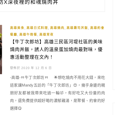
坊X深夜裡的和魂燒肉丼
,
,
,
,
高雄美食
高雄日式料理
高雄燒肉
高雄壽司丼飯
高雄約會
,
,
餐廳
高雄午晚餐
高雄宵夜
【牛丁次郎坊】高雄三民區河堤社區的美味
燒肉丼飯，誘人的溫泉蛋加燒肉最對味，優
惠活動整理在文內！
發佈於 2020 年 12 月 6 日
-高雄-🍴牛丁次郎坊🍴 🌟想吃燒肉不用花大錢，來吃
這家讓Mandy五訪的「牛丁次郎坊」😍，幾乎身邊的親
朋好友都被我帶來吃過一輪🤣，有好吃又大份量的肉
肉，還免費提供超好喝的濃郁雞湯，是聚餐、約會的好
選擇😋