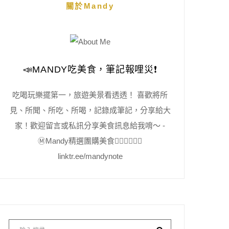
關於Mandy
📣MANDY吃美食，筆記報哩災❗️
吃喝玩樂擺第一，旅遊美景看透透！ 喜歡將所
見、所聞、所吃、所喝，記錄成筆記，分享給大
家！歡迎留言或私訊分享美食訊息給我唷～ -
Ⓜ️Mandy精選團購美食👇🏻👇🏻👇🏻
linktr.ee/mandynote