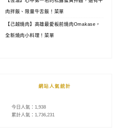
【恆溫】心中第一名的松露蟹黃拌麵，還有牛
肉拌飯、限量牛舌飯！菜單
【己越燒肉】高雄最愛板前燒肉Omakase，
全新燒肉小料理！菜單
網站人氣統計
今日人氣：
1,938
累計人氣：
1,736,231