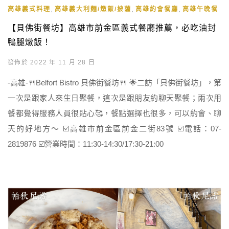
,
,
,
高雄義式料理
高雄義大利麵/燉飯/披薩
高雄約會餐廳
高雄午晚餐
【貝佛街餐坊】高雄市前金區義式餐廳推薦，必吃油封
鴨腿燉飯！
發佈於 2022 年 11 月 28 日
-高雄-🍴Belfort Bistro 貝佛街餐坊🍴 🌟二訪「貝佛街餐坊」，第
一次是跟家人來生日聚餐，這次是跟朋友約聊天聚餐；兩次用
餐都覺得服務人員很貼心🥰，餐點選擇也很多，可以約會、聊
天的好地方～ ☑️高雄市前金區前金二街83號 ☑️電話：07-
2819876 ☑️營業時間：11:30-14:30/17:30-21:00