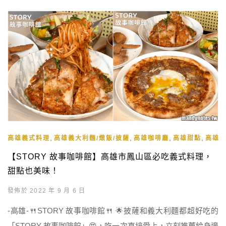
,
,
,
,
高雄義式料理
高雄義大利麵/燉飯/披薩
高雄咖啡廳
高雄甜點
高雄
【STORY 故事咖啡館】高雄市鳳山區必吃義式料理，
甜點也美味！
發佈於 2022 年 9 月 6 日
-高雄-🍴STORY 故事咖啡館🍴 🌟披薩和義大利麵都超好吃的
「STORY 故事咖啡館」😍，吃一次直接愛上，立刻推薦給身邊