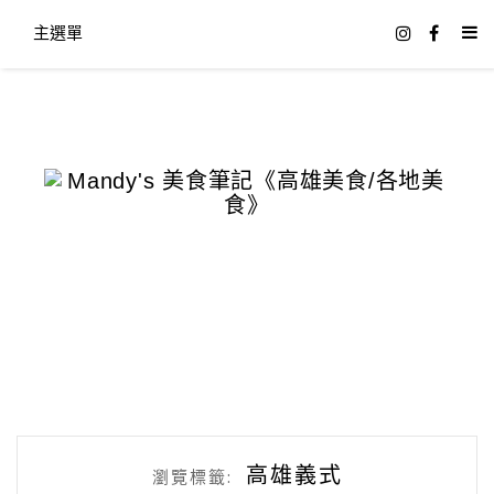
主選單
高雄義式
瀏覽標籤: