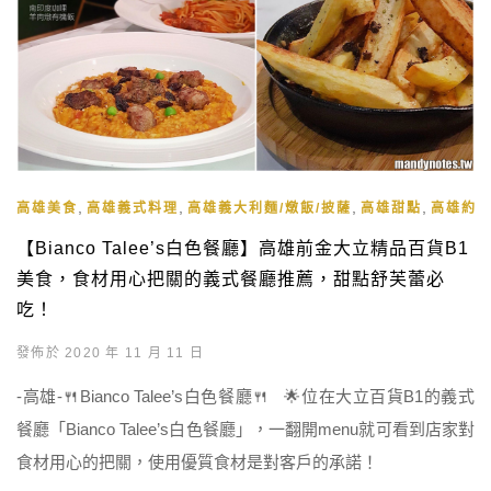
,
,
,
,
高雄美食
高雄義式料理
高雄義大利麵/燉飯/披薩
高雄甜點
高雄約
【Bianco Talee’s白色餐廳】高雄前金大立精品百貨B1
美食，食材用心把關的義式餐廳推薦，甜點舒芙蕾必
吃！
發佈於 2020 年 11 月 11 日
-高雄-🍴Bianco Talee’s白色餐廳🍴 🌟位在大立百貨B1的義式
餐廳「Bianco Talee’s白色餐廳」，一翻開menu就可看到店家對
食材用心的把關，使用優質食材是對客戶的承諾！