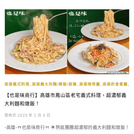
,
,
,
,
高雄義式料理
高雄義大利麵/燉飯/披薩
高雄咖啡廳
高雄約會餐廳
【也是味商行】高雄市鳳山區老宅義式料理，超濃郁義
大利麵和燉飯！
發佈於 2023 年 2 月 6 日
-高雄-🍴也是味商行🍴 🌟熱氣騰騰超濃郁的義大利麵和燉飯！