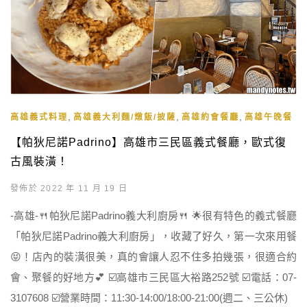
,
,
,
高雄義式料理
高雄義大利麵/燉飯/披薩
高雄約會餐廳
高雄午晚餐
【帕狄尼諾Padrino】高雄市三民區義式餐廳，歐式復
古風裝潢！
發佈於 2022 年 11 月 19 日
-高雄-🍴帕狄尼諾Padrino義大利廚房🍴 🌟很有特色的義式餐廳
「帕狄尼諾Padrino義大利廚房」，收藏了好久，第一次來用餐
😝！店內的裝潢很美，真的會讓人忍不住多拍幾張，很適合約
會、聚餐的好地方💕 ☑️高雄市三民區大裕路252號 ☑️電話：07-
3107608 ☑️營業時間：11:30-14:00/18:00-21:00(週二、三公休)