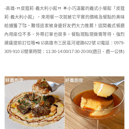
-高雄-🍴皮蔻莉·義大利小館🍴 🌟小巧溫馨的義式小餐館「皮蔻
莉·義大利小館」，來用餐一次就被它平實的價格及餐點的美味
給擄獲了🥰，難怪這家被身邊好友們大力推薦！這間義式餐廳
內用座位不多、外帶訂單也很多，餐點現點現做需等待，強烈
建議提前訂位哦📲 ☑️高雄市三民區河堤路622號 ☑️電話：0979-
309-910 ☑️營業時間：11:30-14:00/17:30-20:00(週日、週一公休)