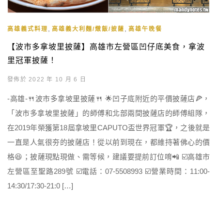
,
,
高雄義式料理
高雄義大利麵/燉飯/披薩
高雄午晚餐
【波市多拿坡里披薩】高雄市左營區凹仔底美食，拿波
里冠軍披薩！
發佈於 2022 年 10 月 6 日
-高雄-🍴波市多拿坡里披薩🍴 🌟凹子底附近的平價披薩店🍕，
「波市多拿坡里披薩」的師傅和北部兩間披薩店的師傅組隊，
在2019年榮獲第18屆拿坡里CAPUTO盃世界冠軍🏆，之後就是
一直是人氣很夯的披薩店！從以前到現在，都維持著佛心的價
格😆；披薩現點現做、需等候，建議要提前訂位唷📲 ☑️高雄市
左營區至聖路289號 ☑️電話：07-5508993 ☑️營業時間：11:00-
14:30/17:30-21:0 […]