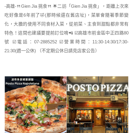
-高雄-🍴Gien Jia 挑食🍴 🌟二訪「Gien Jia 挑食」，距離上次來
吃好像是6年前了🤣(那時候還在舊店址)，菜單會隨著季節變
化，大膽的使用不同食材入菜，從前菜、主食到甜點都非常有
特色！這間也建議要提前訂位唷📲 ☑️高雄市前金區中正四路80
號 ☑️電話：07-2885252 ☑️營業時間：11:30-14:30/17:30-
21:30(週一公休) （不定期公休日請見店家公告）