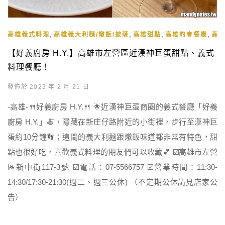
,
,
,
,
高雄義式料理
高雄義大利麵/燉飯/披薩
高雄甜點
高雄約會餐廳
高
【好義廚房 H.Y.】高雄市左營區近漢神巨蛋甜點、義式
料理餐廳！
發佈於 2023 年 2 月 21 日
-高雄-🍴好義廚房 H.Y.🍴 🌟近漢神巨蛋商圈的義式餐廳「好義
廚房 H.Y.」🍝，隱藏在新庄仔路附近的小街裡，步行至漢神巨
蛋約10分鐘👣；這間的義大利麵跟燉飯味道都非常有特色，甜
點也很好吃，喜歡義式料理的朋友們可以收藏💕 ☑️高雄市左營
區新中街117-3號 ☑️電話：07-5566757 ☑️營業時間：11:30-
14:30/17:30-21:30(週二、週三公休) （不定期公休請見店家公
告）