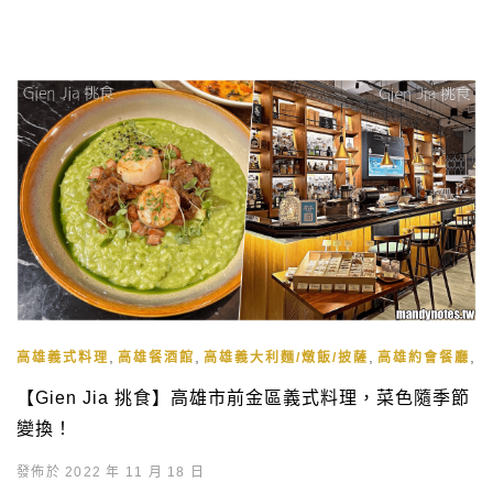
,
,
,
,
高雄義式料理
高雄餐酒館
高雄義大利麵/燉飯/披薩
高雄約會餐廳
【Gien Jia 挑食】高雄市前金區義式料理，菜色隨季節
變換！
發佈於 2022 年 11 月 18 日