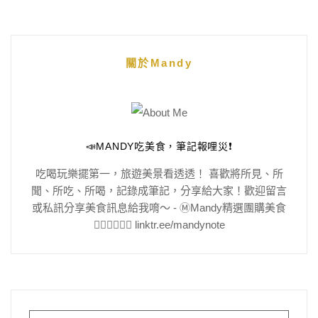
關於Mandy
📣MANDY吃美食，筆記報哩災❗️
吃喝玩樂擺第一，旅遊美景看透透！ 喜歡將所見、所
聞、所吃、所喝，記錄成筆記，分享給大家！歡迎留言
或私訊分享美食訊息給我唷～ - Ⓜ️Mandy精選團購美食
👇🏻👇🏻👇🏻 linktr.ee/mandynote