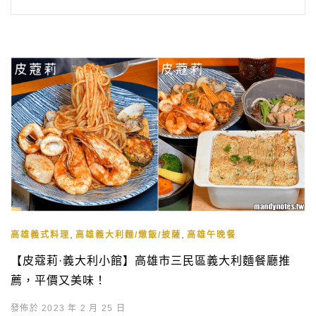
,
,
高雄義式料理
高雄義大利麵/燉飯/披薩
高雄午晚餐
【皮蔻莉·義大利小館】高雄市三民區義大利麵餐廳推
薦，平價又美味！
發佈於 2023 年 2 月 25 日