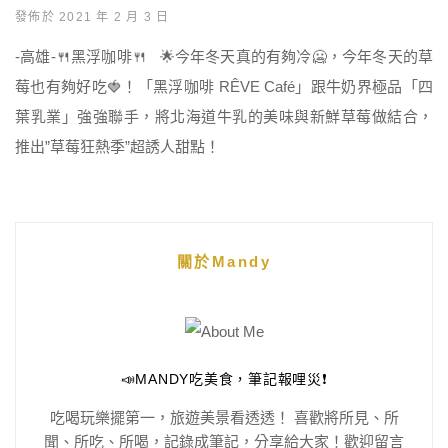
發佈於 2021 年 2 月 3 日
-高雄-🍴黑浮咖啡🍴 🌟今年冬天真的有夠冷🥶，今年冬天的草
莓也有夠好吃🍓！「黑浮咖啡 RÊVE Café」跟牛奶界極品「四
葉乳業」強強聯手，將北海道牛乳的美味與新鮮草莓做結合，
推出”草莓狂熱季”超誘人甜點！
關於Mandy
📣MANDY吃美食，筆記報哩災❗️
吃喝玩樂擺第一，旅遊美景看透透！ 喜歡將所見、所
聞、所吃、所喝，記錄成筆記，分享給大家！歡迎留言