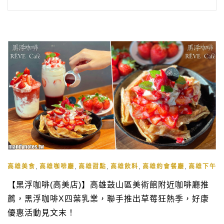
,
,
,
,
,
高雄美食
高雄咖啡廳
高雄甜點
高雄飲料
高雄約會餐廳
高雄下午茶
【黑浮咖啡(高美店)】高雄鼓山區美術館附近咖啡廳推
薦，黑浮咖啡X四葉乳業，聯手推出草莓狂熱季，好康
優惠活動見文末！