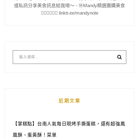
或私訊分享美食訊息給我唷～ - Ⓜ️Mandy精選團購美食
👇🏻👇🏻👇🏻 linktr.ee/mandynote
近期文章
【掌糕點】台南人氣每日現烤手撕蛋糕，還有超強鳳
凰酥、蛋黃酥！菜單