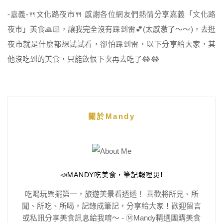
-嘉義-🍴文化路夜市🍴 感謝各位網友們熱情分享嘉義「文化路
夜市」美食🙏🏻，讓我完全沒有踩到雷💕(太感激了～～)，去逛
夜市就是什麼都想試試看，卻怕踩到雷，以下分享給大家，其
他沒吃到的美食，只能飲恨下次再去吃了😂😂
關於Mandy
📣MANDY吃美食，筆記報哩災❗️
吃喝玩樂擺第一，旅遊美景看透透！ 喜歡將所見、所
聞、所吃、所喝，記錄成筆記，分享給大家！歡迎留言
或私訊分享美食訊息給我唷～ - Ⓜ️Mandy精選團購美食