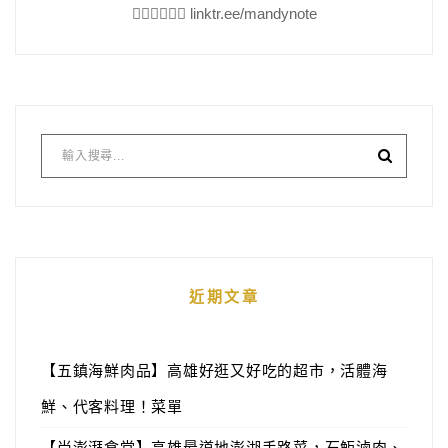
👇🏻👇🏻👇🏻 linktr.ee/mandynote
近期文章
【五鎮海鮮肉品】高雄好逛又好吃的超市，活體海
鮮、代客料理！菜單
【尚澎湃食堂】高雄最道地澎湖手路菜，石鮔滷肉、