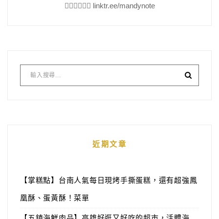
👇🏻👇🏻👇🏻 linktr.ee/mandynote
近期文章
【掌糕點】台南人氣每日現烤手撕蛋糕，還有超強鳳
凰酥、蛋黃酥！菜單
【五鎮海鮮肉品】高雄好逛又好吃的超市，活體海