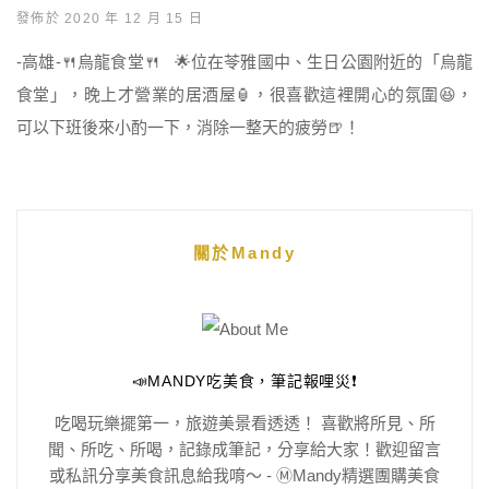
發佈於 2020 年 12 月 15 日
-高雄-🍴烏龍食堂🍴 🌟位在苓雅國中、生日公園附近的「烏龍
食堂」，晚上才營業的居酒屋🏮，很喜歡這裡開心的氛圍😆，
可以下班後來小酌一下，消除一整天的疲勞🍺！
關於Mandy
📣MANDY吃美食，筆記報哩災❗️
吃喝玩樂擺第一，旅遊美景看透透！ 喜歡將所見、所
聞、所吃、所喝，記錄成筆記，分享給大家！歡迎留言
或私訊分享美食訊息給我唷～ - Ⓜ️Mandy精選團購美食