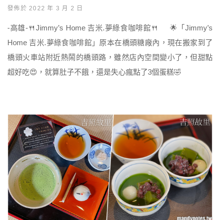
發佈於 2022 年 3 月 2 日
-高雄-🍴Jimmy’s Home 吉米.夢綠食咖啡館🍴 🌟「Jimmy’s
Home 吉米.夢綠食咖啡館」原本在橋頭糖廠內，現在搬家到了
橋頭火車站附近熱鬧的橋頭路，雖然店內空間變小了，但甜點
超好吃😍，就算肚子不餓，還是失心瘋點了3個蛋糕🤣