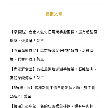
近期文章
【掌糕點】台南人氣每日現烤手撕蛋糕，還有超強鳳
凰酥、蛋黃酥！菜單
【五鎮海鮮肉品】高雄好逛又好吃的超市，活體海
鮮、代客料理！菜單
【尚澎湃食堂】高雄最道地澎湖手路菜，石鮔滷肉、
高麗菜酸海魚！菜單
【5鮮級mini】高雄新開平價自助吧個人鍋，雙主餐
158起！菜單
【恆溫】心中第一名的松露蟹黃拌麵，還有牛肉拌