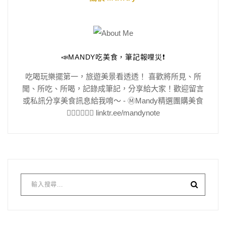
📣MANDY吃美食，筆記報哩災❗️
吃喝玩樂擺第一，旅遊美景看透透！ 喜歡將所見、所
聞、所吃、所喝，記錄成筆記，分享給大家！歡迎留言
或私訊分享美食訊息給我唷～ - Ⓜ️Mandy精選團購美食
👇🏻👇🏻👇🏻 linktr.ee/mandynote