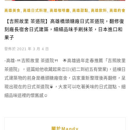
,
,
,
,
,
高雄美食
高雄日式料理
高雄咖啡廳
高雄甜點
高雄飲料
高雄約會餐
【吉照故里 茶道院】高雄橋頭糖廠日式茶道院，翻修復
刻廠長宿舍日式建築，細細品味手刷抹茶，日本進口和
果子
發佈於 2021 年 3 月 4 日
-高雄-🍴吉照故里 茶道院🍴 🌟高雄過年走春推薦「吉照故里
茶道院」，這篇給他收藏起來👏🏻(初二到初五有營業)，這棟日
式建築物的前身是橋頭糖廠宿舍，店家重新整理後再翻修，呈
現出現在的日式茶道院🍵，大家可以吃著美味的日式甜點、細
細品味這裡的懷舊感☺️
關於Mandy