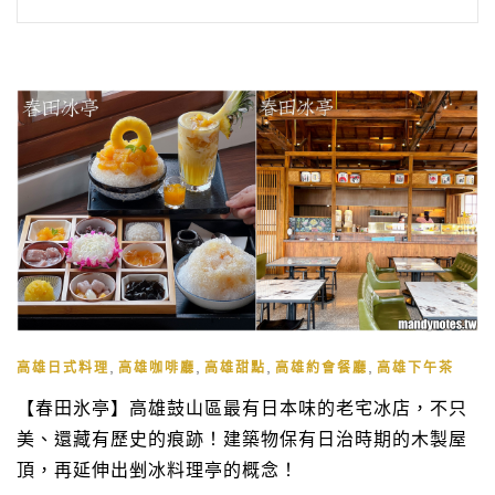
,
,
,
,
高雄日式料理
高雄咖啡廳
高雄甜點
高雄約會餐廳
高雄下午茶
【春田氷亭】高雄鼓山區最有日本味的老宅冰店，不只
美、還藏有歷史的痕跡！建築物保有日治時期的木製屋
頂，再延伸出剉冰料理亭的概念！