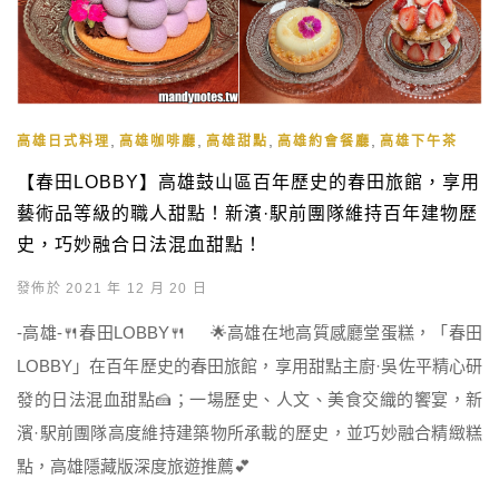
,
,
,
,
高雄日式料理
高雄咖啡廳
高雄甜點
高雄約會餐廳
高雄下午茶
【春田LOBBY】高雄鼓山區百年歷史的春田旅館，享用
藝術品等級的職人甜點！新濱·駅前團隊維持百年建物歷
史，巧妙融合日法混血甜點！
發佈於 2021 年 12 月 20 日
-高雄-🍴春田LOBBY🍴 🌟高雄在地高質感廳堂蛋糕，「春田
LOBBY」在百年歷史的春田旅館，享用甜點主廚·吳佐平精心研
發的日法混血甜點🍰；一場歷史、人文、美食交織的饗宴，新
濱·駅前團隊高度維持建築物所承載的歷史，並巧妙融合精緻糕
點，高雄隱藏版深度旅遊推薦💕