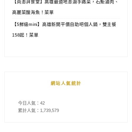
【尚澎湃食堂】高雄最道地澎湖手路菜，石鮔滷肉、
高麗菜酸海魚！菜單
【5鮮級mini】高雄新開平價自助吧個人鍋，雙主餐
158起！菜單
網站人氣統計
今日人氣：
42
累計人氣：
1,739,579