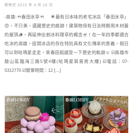
發佈於 2022 年 4 月 16 日
-高雄-🍴春田氷亭🍴 🌟最有日本味的老宅冰店「春田氷亭」
😍，不只美，還藏歷史的痕跡！建築物保有日治時期用木材蓋
的屋頂🪵，再延伸出剉冰料理亭的概念🍧！在一年四季都適合
吃冰的高雄，這間冰店的存在特別具有文化傳承的意義，假日
可以到哈瑪星走走，來春田館感受一下歷史的軌跡☺️ ☑️高雄市
鼓山區臨海三路5號4樓(哈瑪星貿易商大樓) ☑️電話：07-
5312770 ☑️營業時間：12 […]