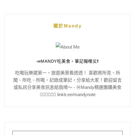
關於Mandy
📣MANDY吃美食，筆記報哩災❗️
吃喝玩樂擺第一，旅遊美景看透透！ 喜歡將所見、所
聞、所吃、所喝，記錄成筆記，分享給大家！歡迎留言
或私訊分享美食訊息給我唷～ - Ⓜ️Mandy精選團購美食
👇🏻👇🏻👇🏻 linktr.ee/mandynote